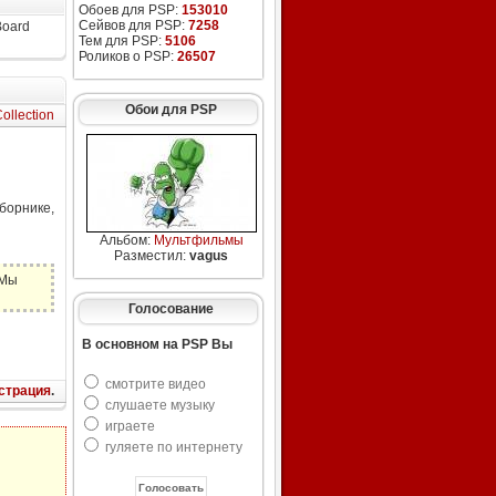
Обоев для PSP:
153010
Сейвов для PSP:
7258
Board
Тем для PSP:
5106
Роликов о PSP:
26507
Обои для PSP
ollection
орнике,
Альбом:
Мультфильмы
Разместил:
vagus
 Мы
Голосование
В основном на PSP Вы
смотрите видео
страция
.
слушаете музыку
играете
гуляете по интернету