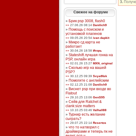
3.
Получе
Свежее на форуме
»
Брик psp 3008, flash0
»»
27.06.26 08:14
Danilich9
»
Помощь с поиском и
установкой плагинов
»»
09.05.26 20:54
ivan dapkit
»
Микро сд карта не
работает
»»
30.04.26 18:58
Игорь
»
Stateshift лучшая гонка на
PSP, онлайн игра
»»
02.01.26 15:27
MXN_original
»
Сколько игр на вашей
PSP?
»»
30.12.25 09:39
SvyatNsk
»
Помогите с английским
»»
02.12.25 21:08
Danilich9
»
Виснет psp при входе во
Flatout
»»
29.10.25 13:06
GenS95
»
Сейв для Ratchet &
clank:size matters
»»
10.10.25 03:46
Valhall88
»
Турнир есть желание
сыграть?
»»
29.07.25 22:14
Resertos
»
что то натворил с
драйверами и теперь пк не
видит псп ч ...