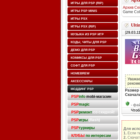
Архи
ИГРЫ ДЛЯ PSP (RIP)
Архив Се
ИГРЫ PSP MINIS
Game Coll
ИГРЫ PSX
Ulti
ИГРЫ PSX (RIP)
[
29.03.1
МУЗЫКА ИЗ PSP ИГР
КОДЫ, ЧИТЫ ДЛЯ PSP
ДЕМО ДЛЯ PSP
КОМИКСЫ ДЛЯ PSP
СОФТ ДЛЯ PSP
HOMEBREW
Уважае
АКСЕССУАРЫ
рекоме
МОДДИНГ PSP
Размер
Скачали
PSP
info
mobi-магазин
PSP
magic
-
фай
Чтоб
PSP
ремонт
со скидкой!
PSP
игры
(flash)
PSP
турниры
Для исп
1.
Если т
КЛУБЫ
по интересам
2.
Скачат