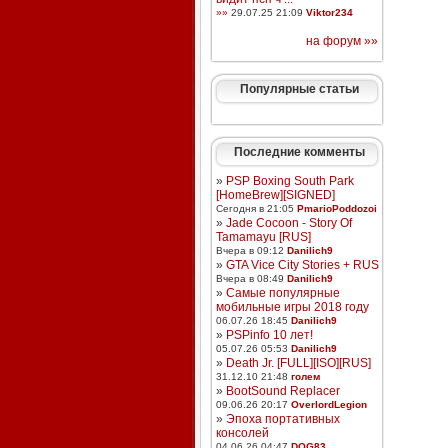
»»
29.07.25 21:09
Viktor234
на форум »»
Популярные статьи
Последние комменты
»
PSP Boxing South Park
[HomeBrew][SIGNED]
Сегодня в 21:05
PmarioPoddozoi
»
Jade Cocoon - Story Of
Tamamayu [RUS]
Вчера в 09:12
Danilich9
»
GTA Vice City Stories + RUS
Вчера в 08:49
Danilich9
»
Самые популярные
мобильные игры 2018 году
06.07.26 18:45
Danilich9
»
PSPinfo 10 лет!
05.07.26 05:53
Danilich9
»
Death Jr. [FULL][ISO][RUS]
31.12.10 21:48
голем
»
BootSound Replacer
09.06.26 20:17
OverlordLegion
»
Эпоха портативных
консолей
04.06.26 04:47
DOG83