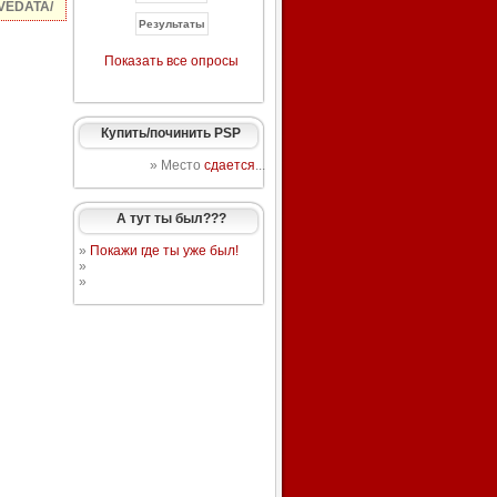
VEDATA/
Показать все опросы
Купить/починить PSP
» Место
сдается
...
А тут ты был???
»
Покажи где ты уже был!
»
»