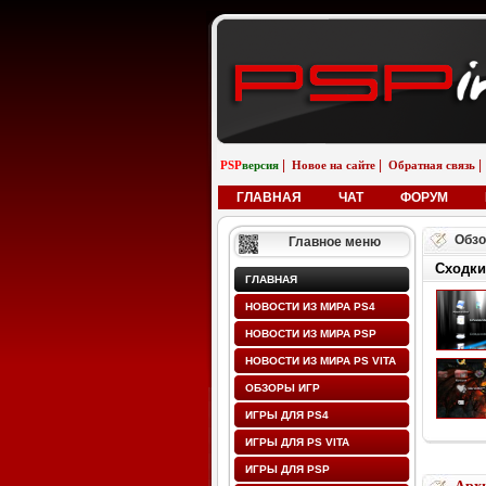
|
|
|
PSP
версия
Новое на сайте
Обратная связь
ГЛАВНАЯ
ЧАТ
ФОРУМ
Обзо
Главное меню
Сходки
ГЛАВНАЯ
НОВОСТИ ИЗ МИРА PS4
НОВОСТИ ИЗ МИРА PSP
НОВОСТИ ИЗ МИРА PS VITA
ОБЗОРЫ ИГР
ИГРЫ ДЛЯ PS4
ИГРЫ ДЛЯ PS VITA
ИГРЫ ДЛЯ PSP