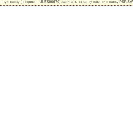
нную папку (например
ULES00670
) записать на карту памяти в папку
PSP/SA