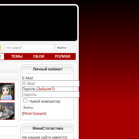
Ы
ТЕМЫ
ОБОИ
РОЛИКИ
Личный кабинет
E-Mail:
Пароль (
Забыли?
):
Чужой компьютер
Войти
[
Регистрация
]
МиниСтатистика
На нашем сайте имеется: