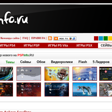
|
|
|
Команда сайта
FAQ
ПРАВИЛА
ИГРЫ PS4
ИГРЫ PSP
ИГРЫ PS Vita
ИГРЫ PSX
СЕЙВ
р нового на
PSP
info
.RU
Сейвы
Обои
Видеоролики
Flash
5 Лидеров
Темы