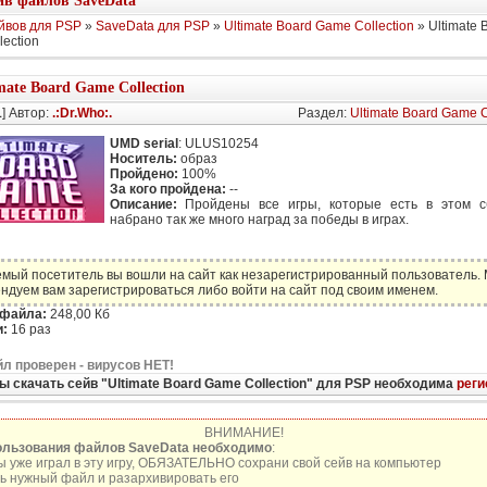
в файлов SaveData
йвов для PSP
»
SaveData для PSP
»
Ultimate Board Game Collection
» Ultimate 
ection
mate Board Game Collection
1
] Автор:
.:Dr.Who:.
Раздел:
Ultimate Board Game C
UMD serial
: ULUS10254
Носитель:
образ
Пройдено:
100%
За кого пройдена:
--
Описание:
Пройдены все игры, которые есть в этом сб
набрано так же много наград за победы в играх.
мый посетитель вы вошли на сайт как незарегистрированный пользователь.
ндуем вам зарегистрироваться либо войти на сайт под своим именем.
 файла:
248,00 Кб
:
16 раз
л проверен - вирусов НЕТ!
ы скачать сейв "Ultimate Board Game Collection" для PSP необходима
реги
ВНИМАНИЕ!
ользования файлов SaveData необходимо
:
ы уже играл в эту игру, ОБЯЗАТЕЛЬНО сохрани свой сейв на компьютер
ь нужный файл и разархивировать его