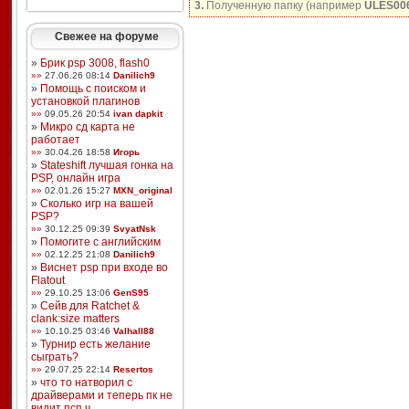
3.
Полученную папку (например
ULES00
Свежее на форуме
»
Брик psp 3008, flash0
»»
27.06.26 08:14
Danilich9
»
Помощь с поиском и
установкой плагинов
»»
09.05.26 20:54
ivan dapkit
»
Микро сд карта не
работает
»»
30.04.26 18:58
Игорь
»
Stateshift лучшая гонка на
PSP, онлайн игра
»»
02.01.26 15:27
MXN_original
»
Сколько игр на вашей
PSP?
»»
30.12.25 09:39
SvyatNsk
»
Помогите с английским
»»
02.12.25 21:08
Danilich9
»
Виснет psp при входе во
Flatout
»»
29.10.25 13:06
GenS95
»
Сейв для Ratchet &
clank:size matters
»»
10.10.25 03:46
Valhall88
»
Турнир есть желание
сыграть?
»»
29.07.25 22:14
Resertos
»
что то натворил с
драйверами и теперь пк не
видит псп ч ...