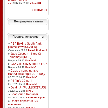
»»
29.07.25 21:09
Viktor234
на форум »»
Популярные статьи
Последние комменты
»
PSP Boxing South Park
[HomeBrew][SIGNED]
Сегодня в 21:05
PmarioPoddozoi
»
Jade Cocoon - Story Of
Tamamayu [RUS]
Вчера в 09:12
Danilich9
»
GTA Vice City Stories + RUS
Вчера в 08:49
Danilich9
»
Самые популярные
мобильные игры 2018 году
06.07.26 18:45
Danilich9
»
PSPinfo 10 лет!
05.07.26 05:53
Danilich9
»
Death Jr. [FULL][ISO][RUS]
31.12.10 21:48
голем
»
BootSound Replacer
09.06.26 20:17
OverlordLegion
»
Эпоха портативных
консолей
04.06.26 04:47
DOG83