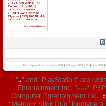
»
LEGO Star Wars II: The
Original Trilogy [RUS]
29.05.26 12:27
Mydoom
»
God of War: Chains of
Olympus [RUS] [RIP 400MB]
19.05.26 22:26
M1kkzard
все комменты »»
|
|
|
|
Flash игры onLine
Игры для PSP
Обои для PSP
Софт для PSP
"
" and "PlayStation" are re
Entertainment Inc. "
", PS
Computer Entertainment Inc. "
"Memory Stick Duo" logotype ar