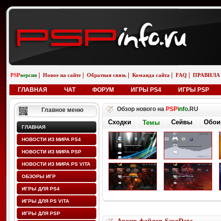
|
|
|
|
|
PSP
версия
Новое на сайте
Обратная связь
Команда сайта
FAQ
ПРАВИЛА
ГЛАВНАЯ
ЧАТ
ФОРУМ
ИГРЫ PS4
ИГРЫ PSP
Обзор нового на
PSP
info
.RU
Главное меню
Сходки
Сейвы
Обои
Темы
ГЛАВНАЯ
НОВОСТИ ИЗ МИРА PS4
НОВОСТИ ИЗ МИРА PSP
НОВОСТИ ИЗ МИРА PS VITA
ОБЗОРЫ ИГР
ИГРЫ ДЛЯ PS4
ИГРЫ ДЛЯ PS VITA
ИГРЫ ДЛЯ PSP