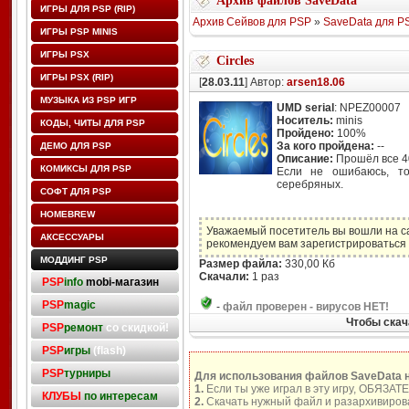
Архив файлов SaveData
ИГРЫ ДЛЯ PSP (RIP)
Архив Сейвов для PSP
»
SaveData для P
ИГРЫ PSP MINIS
ИГРЫ PSX
Circles
ИГРЫ PSX (RIP)
[
28.03.11
] Автор:
arsen18.06
МУЗЫКА ИЗ PSP ИГР
UMD serial
: NPEZ00007
Носитель:
minis
КОДЫ, ЧИТЫ ДЛЯ PSP
Пройдено:
100%
За кого пройдена:
--
ДЕМО ДЛЯ PSP
Описание:
Прошёл все 4
КОМИКСЫ ДЛЯ PSP
Если не ошибаюсь, то
серебряных.
СОФТ ДЛЯ PSP
HOMEBREW
Уважаемый посетитель вы вошли на с
АКСЕССУАРЫ
рекомендуем вам зарегистрироваться 
МОДДИНГ PSP
Размер файла:
330,00 Кб
Скачали:
1 раз
PSP
info
mobi-магазин
PSP
magic
-
файл проверен - вирусов НЕТ!
Чтобы скач
PSP
ремонт
со скидкой!
PSP
игры
(flash)
PSP
турниры
Для использования файлов SaveData 
1.
Если ты уже играл в эту игру, ОБЯЗАТ
КЛУБЫ
по интересам
2.
Скачать нужный файл и разархивирова