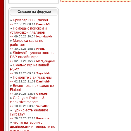
Свежее на форуме
»
Брик psp 3008, flash0
»»
27.06.26 08:14
Danilich9
»
Помощь с поиском и
установкой плагинов
»»
09.05.26 20:54
ivan dapkit
»
Микро сд карта не
работает
»»
30.04.26 18:58
Игорь
»
Stateshift лучшая гонка на
PSP, онлайн игра
»»
02.01.26 15:27
MXN_original
»
Сколько игр на вашей
PSP?
»»
30.12.25 09:39
SvyatNsk
»
Помогите с английским
»»
02.12.25 21:08
Danilich9
»
Виснет psp при входе во
Flatout
»»
29.10.25 13:06
GenS95
»
Сейв для Ratchet &
clank:size matters
»»
10.10.25 03:46
Valhall88
»
Турнир есть желание
сыграть?
»»
29.07.25 22:14
Resertos
»
что то натворил с
драйверами и теперь пк не
видит псп ч ...