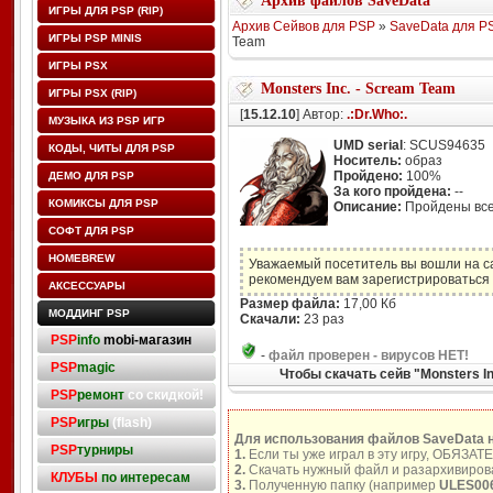
Архив файлов SaveData
ИГРЫ ДЛЯ PSP (RIP)
Архив Сейвов для PSP
»
SaveData для P
ИГРЫ PSP MINIS
Team
ИГРЫ PSX
Monsters Inc. - Scream Team
ИГРЫ PSX (RIP)
[
15.12.10
] Автор:
.:Dr.Who:.
МУЗЫКА ИЗ PSP ИГР
UMD serial
: SCUS94635
КОДЫ, ЧИТЫ ДЛЯ PSP
Носитель:
образ
Пройдено:
100%
ДЕМО ДЛЯ PSP
За кого пройдена:
--
КОМИКСЫ ДЛЯ PSP
Описание:
Пройдены все 
СОФТ ДЛЯ PSP
HOMEBREW
Уважаемый посетитель вы вошли на с
рекомендуем вам зарегистрироваться 
АКСЕССУАРЫ
Размер файла:
17,00 Кб
МОДДИНГ PSP
Скачали:
23 раз
PSP
info
mobi-магазин
-
файл проверен - вирусов НЕТ!
PSP
magic
Чтобы скачать сейв "Monsters I
PSP
ремонт
со скидкой!
PSP
игры
(flash)
Для использования файлов SaveData 
PSP
турниры
1.
Если ты уже играл в эту игру, ОБЯЗАТ
2.
Скачать нужный файл и разархивирова
КЛУБЫ
по интересам
3.
Полученную папку (например
ULES00