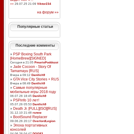
»»
29.07.25 21:09
Viktor234
на форум »»
Популярные статьи
Последние комменты
»
PSP Boxing South Park
[HomeBrew][SIGNED]
Сегодня в 21:05
PmarioPoddozoi
»
Jade Cocoon - Story Of
Tamamayu [RUS]
Вчера в 09:12
Danilich9
»
GTA Vice City Stories + RUS
Вчера в 08:49
Danilich9
»
Самые популярные
мобильные игры 2018 году
06.07.26 18:45
Danilich9
»
PSPinfo 10 лет!
05.07.26 05:53
Danilich9
»
Death Jr. [FULL][ISO][RUS]
31.12.10 21:48
голем
»
BootSound Replacer
09.06.26 20:17
OverlordLegion
»
Эпоха портативных
консолей
04.06.26 04:47
DOG83