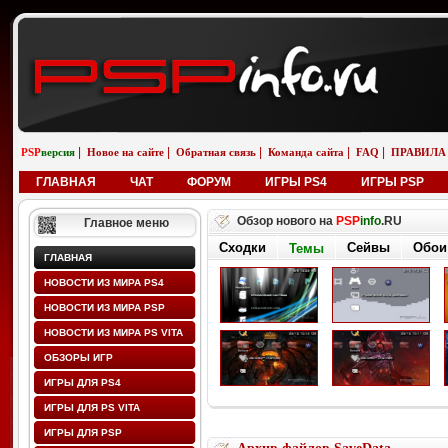
|
|
|
|
|
PSP
версия
Новое на сайте
Обратная связь
Команда сайта
FAQ
ПРАВИЛА
ГЛАВНАЯ
ЧАТ
ФОРУМ
ИГРЫ PS4
ИГРЫ PSP
Обзор нового на
PSP
info
.RU
Главное меню
Сходки
Сейвы
Обои
Темы
ГЛАВНАЯ
НОВОСТИ ИЗ МИРА PS4
НОВОСТИ ИЗ МИРА PSP
НОВОСТИ ИЗ МИРА PS VITA
ОБЗОРЫ ИГР
ИГРЫ ДЛЯ PS4
ИГРЫ ДЛЯ PS VITA
ИГРЫ ДЛЯ PSP