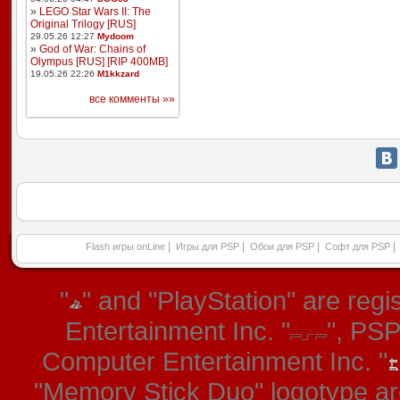
»
LEGO Star Wars II: The
Original Trilogy [RUS]
29.05.26 12:27
Mydoom
»
God of War: Chains of
Olympus [RUS] [RIP 400MB]
19.05.26 22:26
M1kkzard
все комменты »»
|
|
|
|
Flash игры onLine
Игры для PSP
Обои для PSP
Софт для PSP
"
" and "PlayStation" are re
Entertainment Inc. "
", PS
Computer Entertainment Inc. "
"Memory Stick Duo" logotype ar