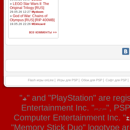
»
LEGO Star Wars II: The
Original Trilogy [RUS]
29.05.26 12:27
Mydoom
»
God of War: Chains of
Olympus [RUS] [RIP 400MB]
19.05.26 22:26
M1kkzard
все комменты »»
|
|
|
|
Flash игры onLine
Игры для PSP
Обои для PSP
Софт для PSP
"
" and "PlayStation" are re
Entertainment Inc. "
", PS
Computer Entertainment Inc. "
"Memory Stick Duo" logotype ar