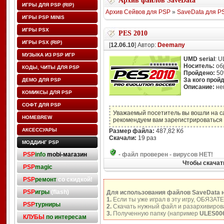
Архив файлов SaveData
ИГРЫ ДЛЯ PSP (RIP)
Архив Сейвов для PSP
»
SaveData для P
ИГРЫ PSP MINIS
ИГРЫ PSX
PES 2010
ИГРЫ PSX (RIP)
[
12.06.10
] Автор:
Deemany
МУЗЫКА ИЗ PSP ИГР
UMD serial
: 
Носитель:
об
КОДЫ, ЧИТЫ ДЛЯ PSP
Пройдено:
5
За кого прой
ДЕМО ДЛЯ PSP
Описание:
не
КОМИКСЫ ДЛЯ PSP
СОФТ ДЛЯ PSP
Уважаемый посетитель вы вошли на с
HOMEBREW
рекомендуем вам зарегистрироваться 
АКСЕССУАРЫ
Размер файла:
487,82 Кб
Скачали:
19 раз
МОДДИНГ PSP
PSP
info
mobi-магазин
-
файл проверен - вирусов НЕТ!
Чтобы скачат
PSP
magic
PSP
ремонт
со скидкой!
PSP
игры
(flash)
Для использования файлов SaveData 
1.
Если ты уже играл в эту игру, ОБЯЗАТ
PSP
турниры
2.
Скачать нужный файл и разархивирова
3.
Полученную папку (например
ULES00
КЛУБЫ
по интересам