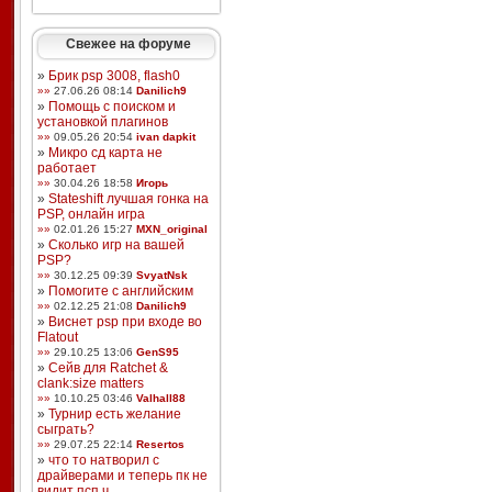
Свежее на форуме
»
Брик psp 3008, flash0
»»
27.06.26 08:14
Danilich9
»
Помощь с поиском и
установкой плагинов
»»
09.05.26 20:54
ivan dapkit
»
Микро сд карта не
работает
»»
30.04.26 18:58
Игорь
»
Stateshift лучшая гонка на
PSP, онлайн игра
»»
02.01.26 15:27
MXN_original
»
Сколько игр на вашей
PSP?
»»
30.12.25 09:39
SvyatNsk
»
Помогите с английским
»»
02.12.25 21:08
Danilich9
»
Виснет psp при входе во
Flatout
»»
29.10.25 13:06
GenS95
»
Сейв для Ratchet &
clank:size matters
»»
10.10.25 03:46
Valhall88
»
Турнир есть желание
сыграть?
»»
29.07.25 22:14
Resertos
»
что то натворил с
драйверами и теперь пк не
видит псп ч ...