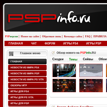
|
|
|
|
|
PSP
версия
Новое на сайте
Обратная связь
Команда сайта
FAQ
ПРАВИЛА
ГЛАВНАЯ
ЧАТ
ФОРУМ
ИГРЫ PS4
ИГРЫ PSP
Обзор нового на
PSP
info
.RU
Главное меню
Сходки
Сейвы
Обои
Темы
ГЛАВНАЯ
НОВОСТИ ИЗ МИРА PS4
НОВОСТИ ИЗ МИРА PSP
НОВОСТИ ИЗ МИРА PS VITA
ОБЗОРЫ ИГР
ИГРЫ ДЛЯ PS4
ИГРЫ ДЛЯ PS VITA
ИГРЫ ДЛЯ PSP