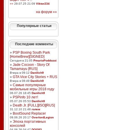
»»
29.07.25 21:09
Viktor234
на форум »»
Популярные статьи
Последние комменты
»
PSP Boxing South Park
[HomeBrew][SIGNED]
Сегодня в 21:05
PmarioPoddozoi
»
Jade Cocoon - Story Of
Tamamayu [RUS]
Вчера в 09:12
Danilich9
»
GTA Vice City Stories + RUS
Вчера в 08:49
Danilich9
»
Самые популярные
мобильные игры 2018 году
06.07.26 18:45
Danilich9
»
PSPinfo 10 лет!
05.07.26 05:53
Danilich9
»
Death Jr. [FULL][ISO][RUS]
31.12.10 21:48
голем
»
BootSound Replacer
09.06.26 20:17
OverlordLegion
»
Эпоха портативных
консолей
04.06.26 04:47
DOG83