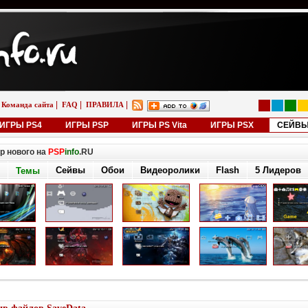
|
|
|
Команда сайта
FAQ
ПРАВИЛА
ИГРЫ PS4
ИГРЫ PSP
ИГРЫ PS Vita
ИГРЫ PSX
СЕЙВ
р нового на
PSP
info
.RU
Сейвы
Обои
Видеоролики
Flash
5 Лидеров
Темы