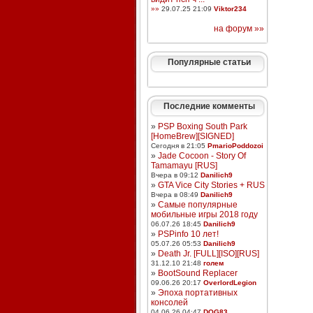
»»
29.07.25 21:09
Viktor234
на форум »»
Популярные статьи
Последние комменты
»
PSP Boxing South Park
[HomeBrew][SIGNED]
Сегодня в 21:05
PmarioPoddozoi
»
Jade Cocoon - Story Of
Tamamayu [RUS]
Вчера в 09:12
Danilich9
»
GTA Vice City Stories + RUS
Вчера в 08:49
Danilich9
»
Самые популярные
мобильные игры 2018 году
06.07.26 18:45
Danilich9
»
PSPinfo 10 лет!
05.07.26 05:53
Danilich9
»
Death Jr. [FULL][ISO][RUS]
31.12.10 21:48
голем
»
BootSound Replacer
09.06.26 20:17
OverlordLegion
»
Эпоха портативных
консолей
04.06.26 04:47
DOG83