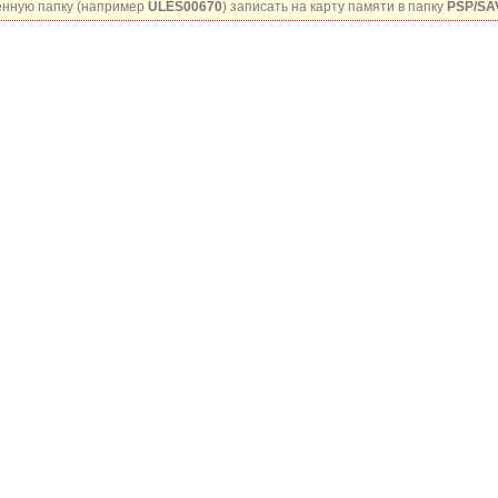
нную папку (например
ULES00670
) записать на карту памяти в папку
PSP/SA