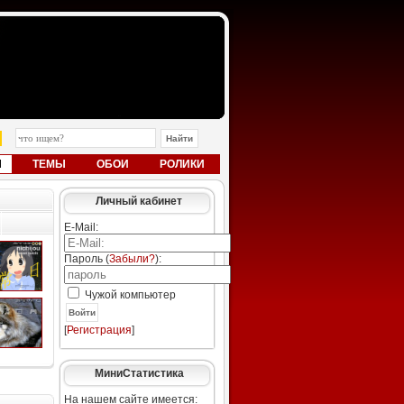
Ы
ТЕМЫ
ОБОИ
РОЛИКИ
Личный кабинет
E-Mail:
Пароль (
Забыли?
):
Чужой компьютер
Войти
[
Регистрация
]
МиниСтатистика
На нашем сайте имеется: