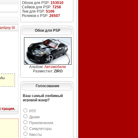
Обоев для PSP:
153010
Сейвов для PSP:
7258
Тем для PSP:
5106
Роликов о PSP:
26507
antasy IX
Обои для PSP
Альбом:
Автомобили
Разместил:
ZIRO
 Мы
Голосование
Ваш самый любимый
игровой жанр?
страция
.
РПГ
Драки
Приключения
Симуляторы
Квесты