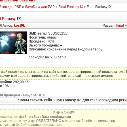
в файлов SaveData
йвов для PSP
»
SaveData для PSP
»
Final Fantasy IX
» Final Fantasy IX
l Fantasy IX
0
] Автор:
kost9k
Раздел:
Final F
UMD serial
: SLUS01251
Носитель:
образ
Пройдено:
70%
За кого пройдена:
--
Описание:
сохранение перед входом в терру
проходил на 5.03 gen-c
мый посетитель вы вошли на сайт как незарегистрированный пользователь.
ндуем вам зарегистрироваться либо войти на сайт под своим именем.
 файла:
292,00 Кб
:
196 раз
л проверен - вирусов НЕТ!
Чтобы скачать сейв "Final Fantasy IX" для PSP необходима
реги
ВНИМАНИЕ!
ользования файлов SaveData необходимо
:
ы уже играл в эту игру, ОБЯЗАТЕЛЬНО сохрани свой сейв на компьютер
ь нужный файл и разархивировать его