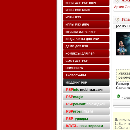
Архи
ИГРЫ ДЛЯ PSP (RIP)
Архив Се
ИГРЫ PSP MINIS
ИГРЫ PSX
Fina
ИГРЫ PSX (RIP)
[
22.05.1
МУЗЫКА ИЗ PSP ИГР
КОДЫ, ЧИТЫ ДЛЯ PSP
ДЕМО ДЛЯ PSP
КОМИКСЫ ДЛЯ PSP
СОФТ ДЛЯ PSP
HOMEBREW
Уважае
АКСЕССУАРЫ
рекоме
МОДДИНГ PSP
Размер
Скачали
PSP
info
mobi-магазин
PSP
magic
-
фай
PSP
ремонт
со скидкой!
PSP
игры
(flash)
PSP
турниры
Для исп
1.
Если т
КЛУБЫ
по интересам
2.
Скачат