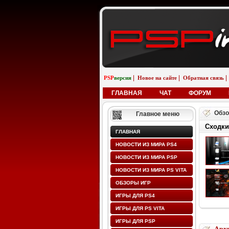
|
|
|
PSP
версия
Новое на сайте
Обратная связь
ГЛАВНАЯ
ЧАТ
ФОРУМ
Обзо
Главное меню
Сходки
ГЛАВНАЯ
НОВОСТИ ИЗ МИРА PS4
НОВОСТИ ИЗ МИРА PSP
НОВОСТИ ИЗ МИРА PS VITA
ОБЗОРЫ ИГР
ИГРЫ ДЛЯ PS4
ИГРЫ ДЛЯ PS VITA
ИГРЫ ДЛЯ PSP