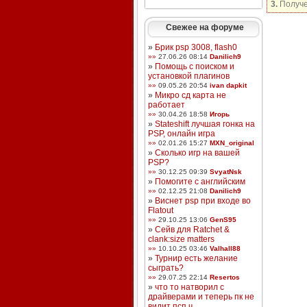
3.
Получе
Свежее на форуме
»
Брик psp 3008, flash0
»»
27.06.26 08:14
Danilich9
»
Помощь с поиском и
установкой плагинов
»»
09.05.26 20:54
ivan dapkit
»
Микро сд карта не
работает
»»
30.04.26 18:58
Игорь
»
Stateshift лучшая гонка на
PSP, онлайн игра
»»
02.01.26 15:27
MXN_original
»
Сколько игр на вашей
PSP?
»»
30.12.25 09:39
SvyatNsk
»
Помогите с английским
»»
02.12.25 21:08
Danilich9
»
Виснет psp при входе во
Flatout
»»
29.10.25 13:06
GenS95
»
Сейв для Ratchet &
clank:size matters
»»
10.10.25 03:46
Valhall88
»
Турнир есть желание
сыграть?
»»
29.07.25 22:14
Resertos
»
что то натворил с
драйверами и теперь пк не
видит псп ч ...