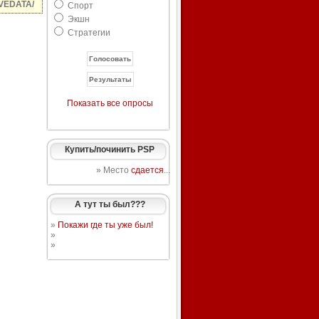
VEDATA/
Спорт
Экшн
Стратегии
Показать все опросы
Купить/починить PSP
» Место
сдается
...
А тут ты был???
»
Покажи где ты уже был!
»
»