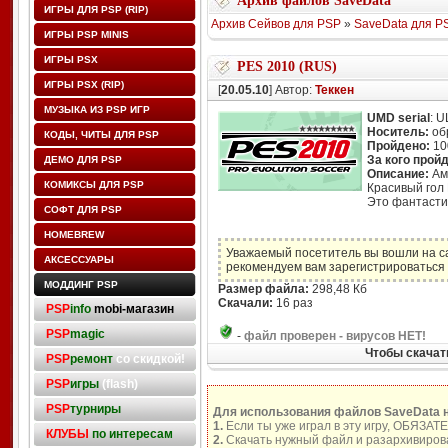
Архив файлов SaveData
ИГРЫ ДЛЯ PSP (RIP)
Архив Сейвов для PSP
»
SaveData для P
ИГРЫ PSP MINIS
ИГРЫ PSX
PES 2010 (RUS)
ИГРЫ PSX (RIP)
[
20.05.10
] Автор:
Теккен
МУЗЫКА ИЗ PSP ИГР
UMD serial
: 
Носитель:
об
КОДЫ, ЧИТЫ ДЛЯ PSP
Пройдено:
10
За кого прой
ДЕМО ДЛЯ PSP
Описание:
Аме
КОМИКСЫ ДЛЯ PSP
Красивый гол 
Это фантасти
СОФТ ДЛЯ PSP
HOMEBREW
Уважаемый посетитель вы вошли на с
АКСЕССУАРЫ
рекомендуем вам зарегистрироваться 
МОДДИНГ PSP
Размер файла:
298,48 Кб
Скачали:
16 раз
PSP
info
mobi-магазин
PSP
magic
-
файл проверен - вирусов НЕТ!
Чтобы скачат
PSP
ремонт
со скидкой!
PSP
игры
(flash)
PSP
турниры
Для использования файлов SaveData 
1.
Если ты уже играл в эту игру, ОБЯЗАТ
КЛУБЫ
по интересам
2.
Скачать нужный файл и разархивирова