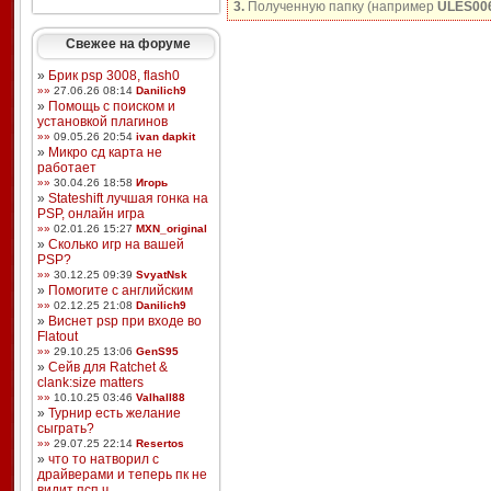
3.
Полученную папку (например
ULES00
Свежее на форуме
»
Брик psp 3008, flash0
»»
27.06.26 08:14
Danilich9
»
Помощь с поиском и
установкой плагинов
»»
09.05.26 20:54
ivan dapkit
»
Микро сд карта не
работает
»»
30.04.26 18:58
Игорь
»
Stateshift лучшая гонка на
PSP, онлайн игра
»»
02.01.26 15:27
MXN_original
»
Сколько игр на вашей
PSP?
»»
30.12.25 09:39
SvyatNsk
»
Помогите с английским
»»
02.12.25 21:08
Danilich9
»
Виснет psp при входе во
Flatout
»»
29.10.25 13:06
GenS95
»
Сейв для Ratchet &
clank:size matters
»»
10.10.25 03:46
Valhall88
»
Турнир есть желание
сыграть?
»»
29.07.25 22:14
Resertos
»
что то натворил с
драйверами и теперь пк не
видит псп ч ...