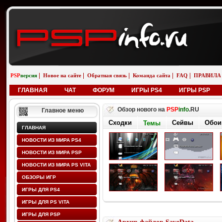
|
|
|
|
|
PSP
версия
Новое на сайте
Обратная связь
Команда сайта
FAQ
ПРАВИЛА
ГЛАВНАЯ
ЧАТ
ФОРУМ
ИГРЫ PS4
ИГРЫ PSP
Обзор нового на
PSP
info
.RU
Главное меню
Сходки
Сейвы
Обои
Темы
ГЛАВНАЯ
НОВОСТИ ИЗ МИРА PS4
НОВОСТИ ИЗ МИРА PSP
НОВОСТИ ИЗ МИРА PS VITA
ОБЗОРЫ ИГР
ИГРЫ ДЛЯ PS4
ИГРЫ ДЛЯ PS VITA
ИГРЫ ДЛЯ PSP