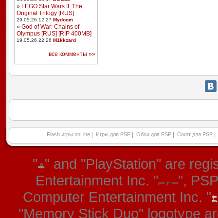
»
LEGO Star Wars II: The
Original Trilogy [RUS]
29.05.26 12:27
Mydoom
»
God of War: Chains of
Olympus [RUS] [RIP 400MB]
19.05.26 22:26
M1kkzard
все комменты »»
|
|
|
|
Flash игры onLine
Игры для PSP
Обои для PSP
Софт для PSP
"
" and "PlayStation" are re
Entertainment Inc. "
", PS
Computer Entertainment Inc. "
"Memory Stick Duo" logotype ar