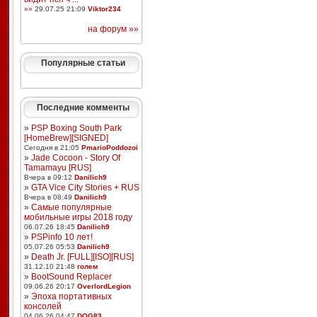
»»
29.07.25 21:09
Viktor234
на форум »»
Популярные статьи
Последние комменты
»
PSP Boxing South Park
[HomeBrew][SIGNED]
Сегодня в 21:05
PmarioPoddozoi
»
Jade Cocoon - Story Of
Tamamayu [RUS]
Вчера в 09:12
Danilich9
»
GTA Vice City Stories + RUS
Вчера в 08:49
Danilich9
»
Самые популярные
мобильные игры 2018 году
06.07.26 18:45
Danilich9
»
PSPinfo 10 лет!
05.07.26 05:53
Danilich9
»
Death Jr. [FULL][ISO][RUS]
31.12.10 21:48
голем
»
BootSound Replacer
09.06.26 20:17
OverlordLegion
»
Эпоха портативных
консолей
04.06.26 04:47
DOG83