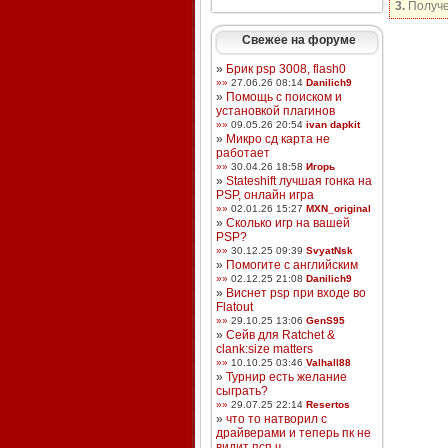
3.
Получе
Свежее на форуме
»
Брик psp 3008, flash0
»»
27.06.26 08:14
Danilich9
»
Помощь с поиском и
установкой плагинов
»»
09.05.26 20:54
ivan dapkit
»
Микро сд карта не
работает
»»
30.04.26 18:58
Игорь
»
Stateshift лучшая гонка на
PSP, онлайн игра
»»
02.01.26 15:27
MXN_original
»
Сколько игр на вашей
PSP?
»»
30.12.25 09:39
SvyatNsk
»
Помогите с английским
»»
02.12.25 21:08
Danilich9
»
Виснет psp при входе во
Flatout
»»
29.10.25 13:06
GenS95
»
Сейв для Ratchet &
clank:size matters
»»
10.10.25 03:46
Valhall88
»
Турнир есть желание
сыграть?
»»
29.07.25 22:14
Resertos
»
что то натворил с
драйверами и теперь пк не
видит псп ч ...