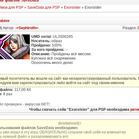
в файлов SaveData
йвов для PSP
»
SaveData для PSP
»
Exorsister
» Exorsister
sister
0
] Автор:
-=Sephiroth=-
Раздел:
E
UMD serial
: ULJS00265
Носитель:
образ
Пройдено:
100%
За кого пройдена:
--
Описание:
Пройдены все миссии.
Куплено всё снаряжение.
Ооооочень много денег.
мый посетитель вы вошли на сайт как незарегистрированный пользователь.
ндуем вам зарегистрироваться либо войти на сайт под своим именем.
 файла:
117,00 Кб
:
8 раз
л проверен - вирусов НЕТ!
Чтобы скачать сейв "Exorsister" для PSP необходима
реги
ВНИМАНИЕ!
ользования файлов SaveData необходимо
:
ы уже играл в эту игру, ОБЯЗАТЕЛЬНО сохрани свой сейв на компьютер
ь нужный файл и разархивировать его