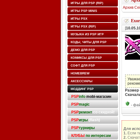
Архи
ИГРЫ ДЛЯ PSP (RIP)
Архив Се
ИГРЫ PSP MINIS
ИГРЫ PSX
Exor
ИГРЫ PSX (RIP)
[
10.05.1
МУЗЫКА ИЗ PSP ИГР
КОДЫ, ЧИТЫ ДЛЯ PSP
ДЕМО ДЛЯ PSP
КОМИКСЫ ДЛЯ PSP
СОФТ ДЛЯ PSP
HOMEBREW
Уважае
АКСЕССУАРЫ
рекоме
МОДДИНГ PSP
Размер
Скачали
PSP
info
mobi-магазин
PSP
magic
-
фай
PSP
ремонт
со скидкой!
PSP
игры
(flash)
PSP
турниры
Для исп
1.
Если т
КЛУБЫ
по интересам
2.
Скачат