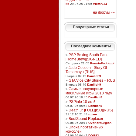
»»
29.07.25 21:09
Viktor234
на форум »»
Популярные статьи
Последние комменты
»
PSP Boxing South Park
[HomeBrew][SIGNED]
Сегодня в 21:05
PmarioPoddozoi
»
Jade Cocoon - Story Of
Tamamayu [RUS]
Вчера в 09:12
Danilich9
»
GTA Vice City Stories + RUS
Вчера в 08:49
Danilich9
»
Самые популярные
мобильные игры 2018 году
06.07.26 18:45
Danilich9
»
PSPinfo 10 лет!
05.07.26 05:53
Danilich9
»
Death Jr. [FULL][ISO][RUS]
31.12.10 21:48
голем
»
BootSound Replacer
09.06.26 20:17
OverlordLegion
»
Эпоха портативных
консолей
04.06.26 04:47
DOG83