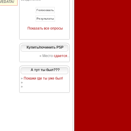
VEDATA/
Показать все опросы
Купить/починить PSP
» Место
сдается
...
А тут ты был???
»
Покажи где ты уже был!
»
»