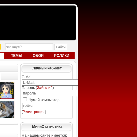
Ы
ТЕМЫ
ОБОИ
РОЛИКИ
Личный кабинет
E-Mail:
Пароль (
Забыли?
):
Чужой компьютер
Войти
[
Регистрация
]
МиниСтатистика
На нашем сайте имеется: