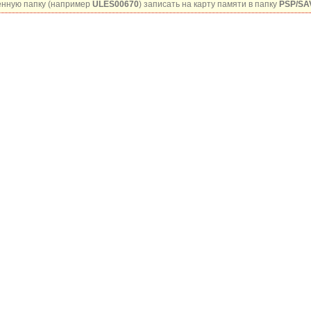
нную папку (например
ULES00670
) записать на карту памяти в папку
PSP/SA