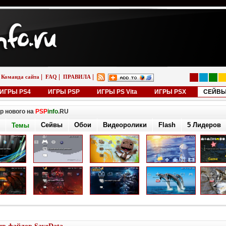
|
|
|
Команда сайта
FAQ
ПРАВИЛА
ИГРЫ PS4
ИГРЫ PSP
ИГРЫ PS Vita
ИГРЫ PSX
СЕЙВ
р нового на
PSP
info
.RU
Сейвы
Обои
Видеоролики
Flash
5 Лидеров
Темы