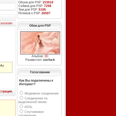
Обоев для PSP:
153010
Сейвов для PSP:
7258
Тем для PSP:
5106
Роликов о PSP:
26507
xorsister
Обои для PSP
Альбом:
3D
Разместил:
socfuck
 Мы
Голосование
Как Вы подключены к
Интернет?
страция
.
Модемное соединение
Соединение по
выделенной линии
ADSL
Спутниковое
соединение