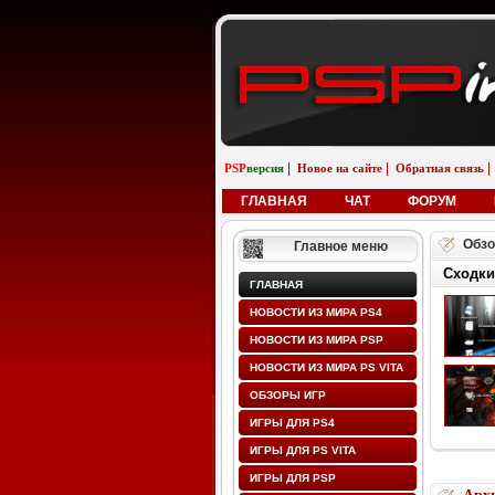
|
|
|
PSP
версия
Новое на сайте
Обратная связь
ГЛАВНАЯ
ЧАТ
ФОРУМ
Обзо
Главное меню
Сходки
ГЛАВНАЯ
НОВОСТИ ИЗ МИРА PS4
НОВОСТИ ИЗ МИРА PSP
НОВОСТИ ИЗ МИРА PS VITA
ОБЗОРЫ ИГР
ИГРЫ ДЛЯ PS4
ИГРЫ ДЛЯ PS VITA
ИГРЫ ДЛЯ PSP