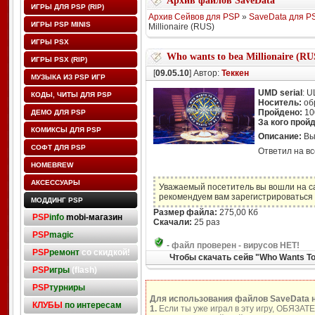
Архив файлов SaveData
ИГРЫ ДЛЯ PSP (RIP)
Архив Сейвов для PSP
»
SaveData для P
ИГРЫ PSP MINIS
Millionaire (RUS)
ИГРЫ PSX
Who wants to bea Millionaire (RU
ИГРЫ PSX (RIP)
[
09.05.10
] Автор:
Теккен
МУЗЫКА ИЗ PSP ИГР
UMD serial
: 
КОДЫ, ЧИТЫ ДЛЯ PSP
Носитель:
об
Пройдено:
10
ДЕМО ДЛЯ PSP
За кого прой
КОМИКСЫ ДЛЯ PSP
Описание:
Вы
СОФТ ДЛЯ PSP
Ответил на вс
HOMEBREW
АКСЕССУАРЫ
Уважаемый посетитель вы вошли на с
рекомендуем вам зарегистрироваться 
МОДДИНГ PSP
Размер файла:
275,00 Кб
PSP
info
mobi-магазин
Скачали:
25 раз
PSP
magic
-
файл проверен - вирусов НЕТ!
PSP
ремонт
со скидкой!
Чтобы скачать сейв "Who Wants To
PSP
игры
(flash)
PSP
турниры
Для использования файлов SaveData 
КЛУБЫ
по интересам
1.
Если ты уже играл в эту игру, ОБЯЗАТ