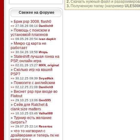
2.
Скачать нужный файл и разархивирова
3.
Полученную папку (например
ULES00
Свежее на форуме
»
Брик psp 3008, flash0
»»
27.06.26 08:14
Danilich9
»
Помощь с поиском и
установкой плагинов
»»
09.05.26 20:54
ivan dapkit
»
Микро сд карта не
работает
»»
30.04.26 18:58
Игорь
»
Stateshift лучшая гонка на
PSP, онлайн игра
»»
02.01.26 15:27
MXN_original
»
Сколько игр на вашей
PSP?
»»
30.12.25 09:39
SvyatNsk
»
Помогите с английским
»»
02.12.25 21:08
Danilich9
»
Виснет psp при входе во
Flatout
»»
29.10.25 13:06
GenS95
»
Сейв для Ratchet &
clank:size matters
»»
10.10.25 03:46
Valhall88
»
Турнир есть желание
сыграть?
»»
29.07.25 22:14
Resertos
»
что то натворил с
драйверами и теперь пк не
видит псп ч ...