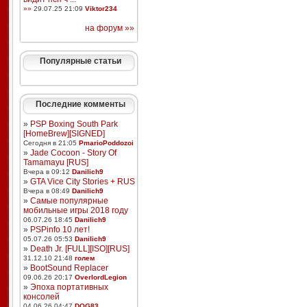
»»
29.07.25 21:09
Viktor234
на форум »»
Популярные статьи
Последние комменты
»
PSP Boxing South Park
[HomeBrew][SIGNED]
Сегодня в 21:05
PmarioPoddozoi
»
Jade Cocoon - Story Of
Tamamayu [RUS]
Вчера в 09:12
Danilich9
»
GTA Vice City Stories + RUS
Вчера в 08:49
Danilich9
»
Самые популярные
мобильные игры 2018 году
06.07.26 18:45
Danilich9
»
PSPinfo 10 лет!
05.07.26 05:53
Danilich9
»
Death Jr. [FULL][ISO][RUS]
31.12.10 21:48
голем
»
BootSound Replacer
09.06.26 20:17
OverlordLegion
»
Эпоха портативных
консолей
04.06.26 04:47
DOG83