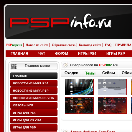
|
|
|
|
|
PSP
версия
Новое на сайте
Обратная связь
Команда сайта
FAQ
ПРАВИЛА
ГЛАВНАЯ
ЧАТ
ФОРУМ
ИГРЫ PS4
ИГРЫ PSP
Обзор нового на
PSP
info
.RU
Главное меню
Сходки
Сейвы
Обои
Темы
ГЛАВНАЯ
НОВОСТИ ИЗ МИРА PS4
НОВОСТИ ИЗ МИРА PSP
НОВОСТИ ИЗ МИРА PS VITA
ОБЗОРЫ ИГР
ИГРЫ ДЛЯ PS4
ИГРЫ ДЛЯ PS VITA
ИГРЫ ДЛЯ PSP