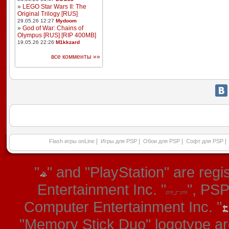
»
LEGO Star Wars II: The
Original Trilogy [RUS]
29.05.26 12:27
Mydoom
»
God of War: Chains of
Olympus [RUS] [RIP 400MB]
19.05.26 22:26
M1kkzard
все комменты »»
|
|
|
|
Flash игры onLine
Игры для PSP
Обои для PSP
Софт для PSP
"
" and "PlayStation" are re
Entertainment Inc. "
", PS
Computer Entertainment Inc. "
"Memory Stick Duo" logotype ar