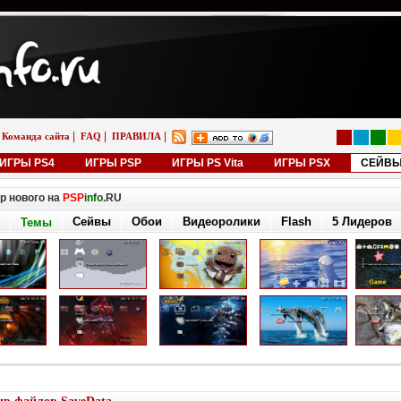
|
|
|
Команда сайта
FAQ
ПРАВИЛА
ИГРЫ PS4
ИГРЫ PSP
ИГРЫ PS Vita
ИГРЫ PSX
СЕЙВ
р нового на
PSP
info
.RU
Сейвы
Обои
Видеоролики
Flash
5 Лидеров
Темы