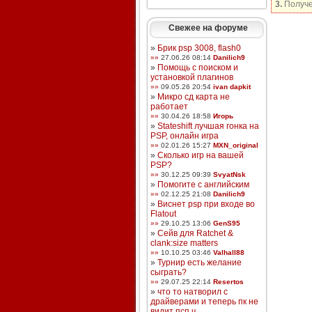
3.
Получе
Свежее на форуме
»
Брик psp 3008, flash0
»»
27.06.26 08:14
Danilich9
»
Помощь с поиском и
установкой плагинов
»»
09.05.26 20:54
ivan dapkit
»
Микро сд карта не
работает
»»
30.04.26 18:58
Игорь
»
Stateshift лучшая гонка на
PSP, онлайн игра
»»
02.01.26 15:27
MXN_original
»
Сколько игр на вашей
PSP?
»»
30.12.25 09:39
SvyatNsk
»
Помогите с английским
»»
02.12.25 21:08
Danilich9
»
Виснет psp при входе во
Flatout
»»
29.10.25 13:06
GenS95
»
Сейв для Ratchet &
clank:size matters
»»
10.10.25 03:46
Valhall88
»
Турнир есть желание
сыграть?
»»
29.07.25 22:14
Resertos
»
что то натворил с
драйверами и теперь пк не
видит псп ч ...