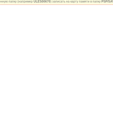
нную папку (например
ULES00670
) записать на карту памяти в папку
PSP/SA