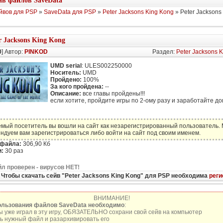
в файлов SaveData
йвов для PSP
»
SaveData для PSP
»
Peter Jacksons King Kong
» Peter Jacksons
r Jacksons King Kong
0
] Автор:
PINKOD
Раздел:
Peter Jacksons 
UMD serial
: ULES002250000
Носитель:
UMD
Пройдено:
100%
За кого пройдена:
--
Описание:
все главы пройдены!!!
если хотите, пройдите игры по 2-ому разу и заработайте доп.
мый посетитель вы вошли на сайт как незарегистрированный пользователь.
ндуем вам зарегистрироваться либо войти на сайт под своим именем.
 файла:
306,90 Кб
:
30 раз
л проверен - вирусов НЕТ!
Чтобы скачать сейв "Peter Jacksons King Kong" для PSP необходима
реги
ВНИМАНИЕ!
ользования файлов SaveData необходимо
:
ы уже играл в эту игру, ОБЯЗАТЕЛЬНО сохрани свой сейв на компьютер
ь нужный файл и разархивировать его