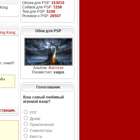
Обоев для PSP:
153010
Сейвов для PSP:
7258
 King
Тем для PSP:
5106
Роликов о PSP:
26507
Обои для PSP
King Kong
 очки!!!
Альбом:
Фэнтези
Разместил:
vagus
 Мы
Голосование
Ваш самый любимый
игровой жанр?
страция
.
РПГ
Драки
Приключения
Симуляторы
Квесты