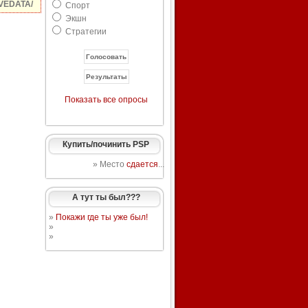
VEDATA/
Спорт
Экшн
Стратегии
Показать все опросы
Купить/починить PSP
» Место
сдается
...
А тут ты был???
»
Покажи где ты уже был!
»
»