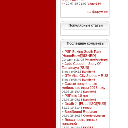
»»
29.07.25 21:09
Viktor234
на форум »»
Популярные статьи
Последние комменты
»
PSP Boxing South Park
[HomeBrew][SIGNED]
Сегодня в 21:05
PmarioPoddozoi
»
Jade Cocoon - Story Of
Tamamayu [RUS]
Вчера в 09:12
Danilich9
»
GTA Vice City Stories + RUS
Вчера в 08:49
Danilich9
»
Самые популярные
мобильные игры 2018 году
06.07.26 18:45
Danilich9
»
PSPinfo 10 лет!
05.07.26 05:53
Danilich9
»
Death Jr. [FULL][ISO][RUS]
31.12.10 21:48
голем
»
BootSound Replacer
09.06.26 20:17
OverlordLegion
»
Эпоха портативных
консолей
04.06.26 04:47
DOG83