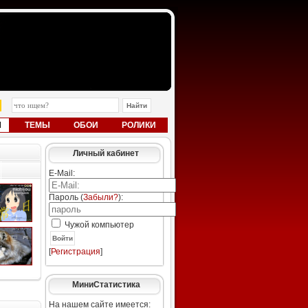
Ы
ТЕМЫ
ОБОИ
РОЛИКИ
Личный кабинет
E-Mail:
Пароль (
Забыли?
):
Чужой компьютер
Войти
[
Регистрация
]
МиниСтатистика
На нашем сайте имеется: