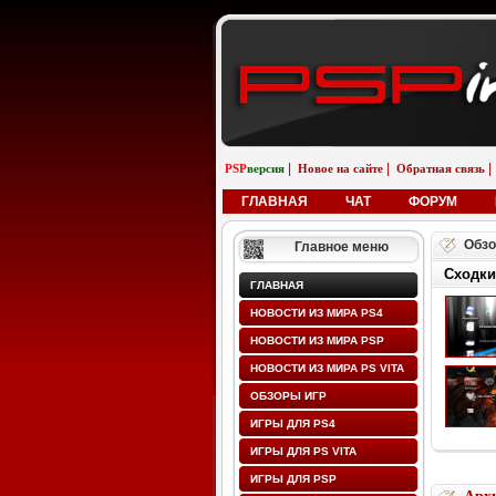
|
|
|
PSP
версия
Новое на сайте
Обратная связь
ГЛАВНАЯ
ЧАТ
ФОРУМ
Обзо
Главное меню
Сходки
ГЛАВНАЯ
НОВОСТИ ИЗ МИРА PS4
НОВОСТИ ИЗ МИРА PSP
НОВОСТИ ИЗ МИРА PS VITA
ОБЗОРЫ ИГР
ИГРЫ ДЛЯ PS4
ИГРЫ ДЛЯ PS VITA
ИГРЫ ДЛЯ PSP