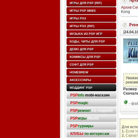
Архи
ИГРЫ ДЛЯ PSP (RIP)
Архив Се
ИГРЫ PSP MINIS
Kong
ИГРЫ PSX
Pete
ИГРЫ PSX (RIP)
[
24.04.1
МУЗЫКА ИЗ PSP ИГР
КОДЫ, ЧИТЫ ДЛЯ PSP
ДЕМО ДЛЯ PSP
КОМИКСЫ ДЛЯ PSP
СОФТ ДЛЯ PSP
HOMEBREW
Уважае
АКСЕССУАРЫ
рекоме
МОДДИНГ PSP
Размер
Скачали
PSP
info
mobi-магазин
PSP
magic
-
фай
PSP
ремонт
со скидкой!
PSP
игры
(flash)
PSP
турниры
Для исп
1.
Если т
КЛУБЫ
по интересам
2.
Скачат