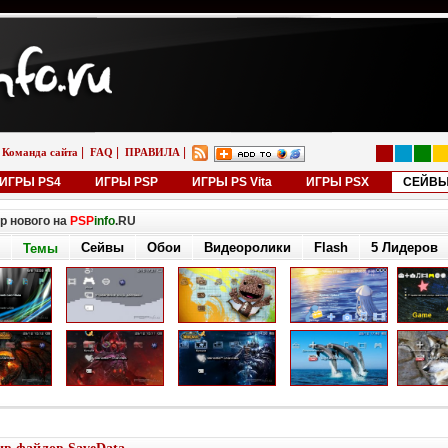
|
|
|
Команда сайта
FAQ
ПРАВИЛА
ИГРЫ PS4
ИГРЫ PSP
ИГРЫ PS Vita
ИГРЫ PSX
СЕЙВ
р нового на
PSP
info
.RU
Сейвы
Обои
Видеоролики
Flash
5 Лидеров
Темы