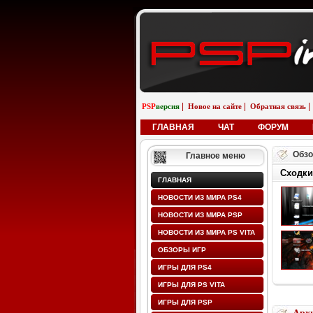
|
|
|
PSP
версия
Новое на сайте
Обратная связь
ГЛАВНАЯ
ЧАТ
ФОРУМ
Обзо
Главное меню
Сходки
ГЛАВНАЯ
НОВОСТИ ИЗ МИРА PS4
НОВОСТИ ИЗ МИРА PSP
НОВОСТИ ИЗ МИРА PS VITA
ОБЗОРЫ ИГР
ИГРЫ ДЛЯ PS4
ИГРЫ ДЛЯ PS VITA
ИГРЫ ДЛЯ PSP