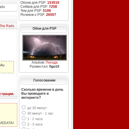
Обоев для PSP:
153010
Сейвов для PSP:
7258
ails
Тем для PSP:
5106
Роликов о PSP:
26507
f The Rails
Обои для PSP
Альбом:
Погода
 Мы
Разместил:
figo10
Голосование
Сколько времени в день
Вы проводите в
страция
.
интернете?
до 30 минут
30 минут - 1 час
1 - 2 часа
VEDATA/
2 - 3 часа