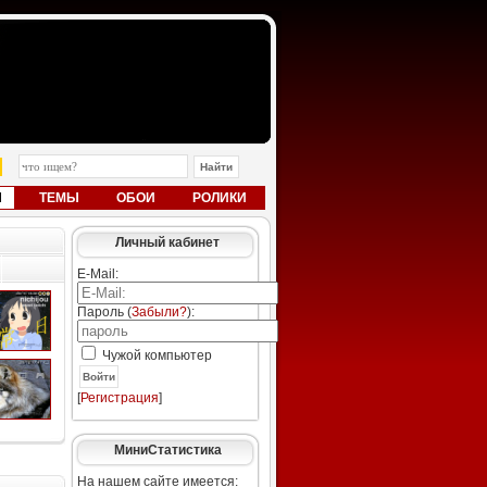
Ы
ТЕМЫ
ОБОИ
РОЛИКИ
Личный кабинет
E-Mail:
Пароль (
Забыли?
):
Чужой компьютер
Войти
[
Регистрация
]
МиниСтатистика
На нашем сайте имеется: