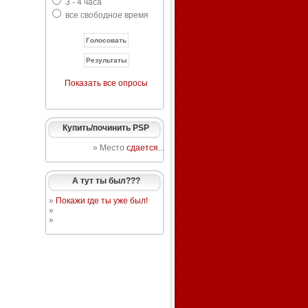
3 - 4 часа
все свободное время
Показать все опросы
Купить/починить PSP
» Место
сдается
...
А тут ты был???
»
Покажи где ты уже был!
»
»