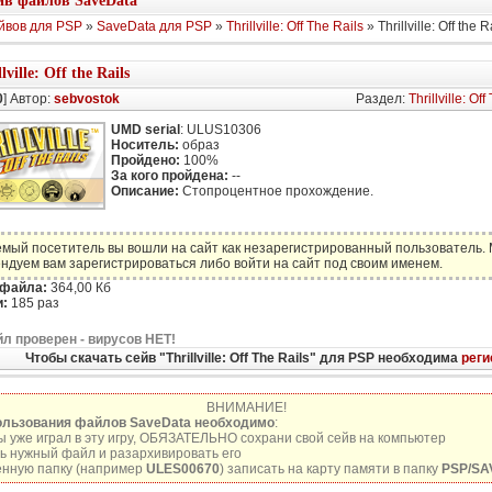
в файлов SaveData
йвов для PSP
»
SaveData для PSP
»
Thrillville: Off The Rails
» Thrillville: Off the R
lville: Off the Rails
0
] Автор:
sebvostok
Раздел:
Thrillville: Of
UMD serial
: ULUS10306
Носитель:
образ
Пройдено:
100%
За кого пройдена:
--
Описание:
Стопроцентное прохождение.
мый посетитель вы вошли на сайт как незарегистрированный пользователь.
ндуем вам зарегистрироваться либо войти на сайт под своим именем.
 файла:
364,00 Кб
:
185 раз
л проверен - вирусов НЕТ!
Чтобы скачать сейв "Thrillville: Off The Rails" для PSP необходима
реги
ВНИМАНИЕ!
ользования файлов SaveData необходимо
:
ы уже играл в эту игру, ОБЯЗАТЕЛЬНО сохрани свой сейв на компьютер
ь нужный файл и разархивировать его
нную папку (например
ULES00670
) записать на карту памяти в папку
PSP/SA