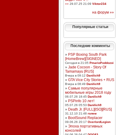
»»
29.07.25 21:09
Viktor234
на форум »»
Популярные статьи
Последние комменты
»
PSP Boxing South Park
[HomeBrew][SIGNED]
Сегодня в 21:05
PmarioPoddozoi
»
Jade Cocoon - Story Of
Tamamayu [RUS]
Вчера в 09:12
Danilich9
»
GTA Vice City Stories + RUS
Вчера в 08:49
Danilich9
»
Самые популярные
мобильные игры 2018 году
06.07.26 18:45
Danilich9
»
PSPinfo 10 лет!
05.07.26 05:53
Danilich9
»
Death Jr. [FULL][ISO][RUS]
31.12.10 21:48
голем
»
BootSound Replacer
09.06.26 20:17
OverlordLegion
»
Эпоха портативных
консолей
04.06.26 04:47
DOG83