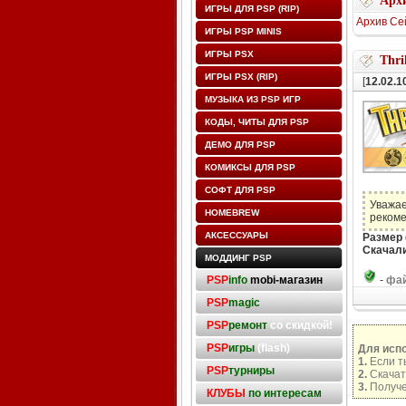
Архи
ИГРЫ ДЛЯ PSP (RIP)
Архив Се
ИГРЫ PSP MINIS
ИГРЫ PSX
Thril
ИГРЫ PSX (RIP)
[
12.02.1
МУЗЫКА ИЗ PSP ИГР
КОДЫ, ЧИТЫ ДЛЯ PSP
ДЕМО ДЛЯ PSP
КОМИКСЫ ДЛЯ PSP
СОФТ ДЛЯ PSP
Уважае
HOMEBREW
рекоме
АКСЕССУАРЫ
Размер
Скачали
МОДДИНГ PSP
PSP
info
mobi-магазин
-
фай
PSP
magic
PSP
ремонт
со скидкой!
PSP
игры
(flash)
Для исп
1.
Если т
PSP
турниры
2.
Скачат
3.
Получе
КЛУБЫ
по интересам