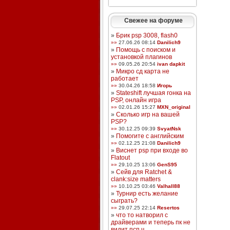
Свежее на форуме
»
Брик psp 3008, flash0
»»
27.06.26 08:14
Danilich9
»
Помощь с поиском и
установкой плагинов
»»
09.05.26 20:54
ivan dapkit
»
Микро сд карта не
работает
»»
30.04.26 18:58
Игорь
»
Stateshift лучшая гонка на
PSP, онлайн игра
»»
02.01.26 15:27
MXN_original
»
Сколько игр на вашей
PSP?
»»
30.12.25 09:39
SvyatNsk
»
Помогите с английским
»»
02.12.25 21:08
Danilich9
»
Виснет psp при входе во
Flatout
»»
29.10.25 13:06
GenS95
»
Сейв для Ratchet &
clank:size matters
»»
10.10.25 03:46
Valhall88
»
Турнир есть желание
сыграть?
»»
29.07.25 22:14
Resertos
»
что то натворил с
драйверами и теперь пк не
видит псп ч ...