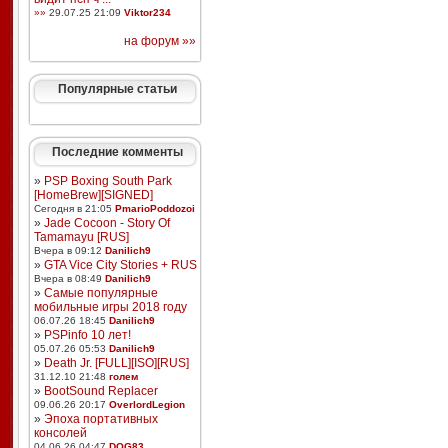
»»
29.07.25 21:09
Viktor234
на форум »»
Популярные статьи
Последние комменты
»
PSP Boxing South Park
[HomeBrew][SIGNED]
Сегодня в 21:05
PmarioPoddozoi
»
Jade Cocoon - Story Of
Tamamayu [RUS]
Вчера в 09:12
Danilich9
»
GTA Vice City Stories + RUS
Вчера в 08:49
Danilich9
»
Самые популярные
мобильные игры 2018 году
06.07.26 18:45
Danilich9
»
PSPinfo 10 лет!
05.07.26 05:53
Danilich9
»
Death Jr. [FULL][ISO][RUS]
31.12.10 21:48
голем
»
BootSound Replacer
09.06.26 20:17
OverlordLegion
»
Эпоха портативных
консолей
04.06.26 04:47
DOG83