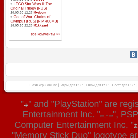
»
LEGO Star Wars II: The
Original Trilogy [RUS]
29.05.26 12:27
Mydoom
»
God of War: Chains of
Olympus [RUS] [RIP 400MB]
19.05.26 22:26
M1kkzard
все комменты »»
|
|
|
|
Flash игры onLine
Игры для PSP
Обои для PSP
Софт для PSP
"
" and "PlayStation" are re
Entertainment Inc. "
", PS
Computer Entertainment Inc. "
"Memory Stick Duo" logotype ar