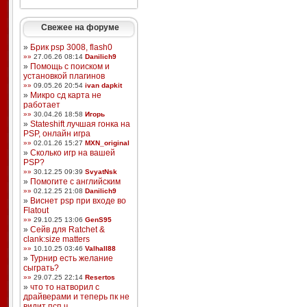
Свежее на форуме
»
Брик psp 3008, flash0
»»
27.06.26 08:14
Danilich9
»
Помощь с поиском и
установкой плагинов
»»
09.05.26 20:54
ivan dapkit
»
Микро сд карта не
работает
»»
30.04.26 18:58
Игорь
»
Stateshift лучшая гонка на
PSP, онлайн игра
»»
02.01.26 15:27
MXN_original
»
Сколько игр на вашей
PSP?
»»
30.12.25 09:39
SvyatNsk
»
Помогите с английским
»»
02.12.25 21:08
Danilich9
»
Виснет psp при входе во
Flatout
»»
29.10.25 13:06
GenS95
»
Сейв для Ratchet &
clank:size matters
»»
10.10.25 03:46
Valhall88
»
Турнир есть желание
сыграть?
»»
29.07.25 22:14
Resertos
»
что то натворил с
драйверами и теперь пк не
видит псп ч ...