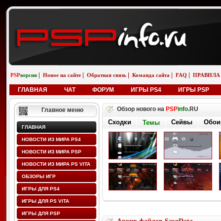
|
|
|
|
|
PSP
версия
Новое на сайте
Обратная связь
Команда сайта
FAQ
ПРАВИЛА
ГЛАВНАЯ
ЧАТ
ФОРУМ
ИГРЫ PS4
ИГРЫ PSP
Обзор нового на
PSP
info
.RU
Главное меню
Сходки
Сейвы
Обои
Темы
ГЛАВНАЯ
НОВОСТИ ИЗ МИРА PS4
НОВОСТИ ИЗ МИРА PSP
НОВОСТИ ИЗ МИРА PS VITA
ОБЗОРЫ ИГР
ИГРЫ ДЛЯ PS4
ИГРЫ ДЛЯ PS VITA
ИГРЫ ДЛЯ PSP