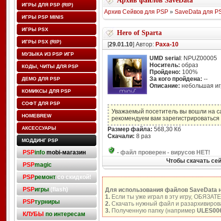
Архив файлов SaveData
ИГРЫ ДЛЯ PSP (RIP)
Архив Сейвов для PSP
»
SaveData для P
ИГРЫ PSP MINIS
ИГРЫ PSX
Hero of Sparta
ИГРЫ PSX (RIP)
[
29.01.10
] Автор:
Paxa-10
МУЗЫКА ИЗ PSP ИГР
UMD serial
: NPUZ00005
Носитель:
образ
КОДЫ, ЧИТЫ ДЛЯ PSP
Пройдено:
100%
За кого пройдена:
--
ДЕМО ДЛЯ PSP
Описание:
небольшая иг
КОМИКСЫ ДЛЯ PSP
СОФТ ДЛЯ PSP
Уважаемый посетитель вы вошли на с
HOMEBREW
рекомендуем вам зарегистрироваться 
АКСЕССУАРЫ
Размер файла:
568,30 Кб
Скачали:
8 раз
МОДДИНГ PSP
PSP
info
mobi-магазин
-
файл проверен - вирусов НЕТ!
Чтобы скачать сей
PSP
magic
PSP
ремонт
со скидкой!
PSP
игры
(flash)
Для использования файлов SaveData 
1.
Если ты уже играл в эту игру, ОБЯЗАТ
PSP
турниры
2.
Скачать нужный файл и разархивирова
3.
Полученную папку (например
ULES00
КЛУБЫ
по интересам