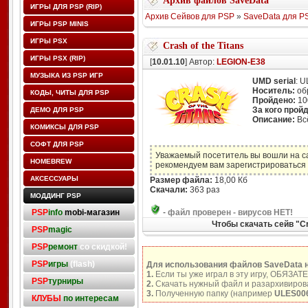
Архив файлов SaveData
ИГРЫ ДЛЯ PSP (RIP)
Архив Сейвов для PSP
»
SaveData для P
ИГРЫ PSP MINIS
ИГРЫ PSX
Crash of the Titans
ИГРЫ PSX (RIP)
[
10.01.10
] Автор:
LEGION-E38
МУЗЫКА ИЗ PSP ИГР
UMD serial
: 
Носитель:
об
КОДЫ, ЧИТЫ ДЛЯ PSP
Пройдено:
10
За кого прой
ДЕМО ДЛЯ PSP
Описание:
Всё
КОМИКСЫ ДЛЯ PSP
СОФТ ДЛЯ PSP
Уважаемый посетитель вы вошли на с
HOMEBREW
рекомендуем вам зарегистрироваться 
АКСЕССУАРЫ
Размер файла:
18,00 Кб
Скачали:
363 раз
МОДДИНГ PSP
PSP
info
mobi-магазин
-
файл проверен - вирусов НЕТ!
Чтобы скачать сейв "Cr
PSP
magic
PSP
ремонт
со скидкой!
PSP
игры
(flash)
Для использования файлов SaveData 
1.
Если ты уже играл в эту игру, ОБЯЗАТ
PSP
турниры
2.
Скачать нужный файл и разархивирова
3.
Полученную папку (например
ULES00
КЛУБЫ
по интересам