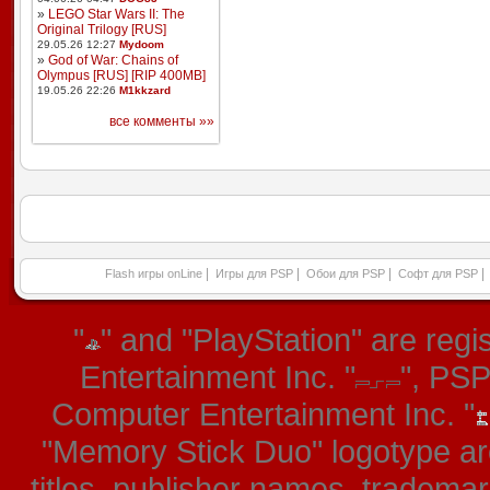
»
LEGO Star Wars II: The
Original Trilogy [RUS]
29.05.26 12:27
Mydoom
»
God of War: Chains of
Olympus [RUS] [RIP 400MB]
19.05.26 22:26
M1kkzard
все комменты »»
|
|
|
|
Flash игры onLine
Игры для PSP
Обои для PSP
Софт для PSP
"
" and "PlayStation" are re
Entertainment Inc. "
", PS
Computer Entertainment Inc. "
"Memory Stick Duo" logotype ar
titles, publisher names, tradema