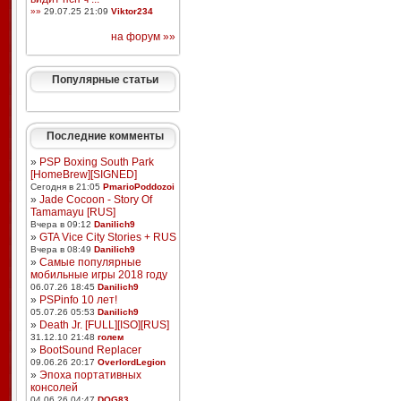
»»
29.07.25 21:09
Viktor234
на форум »»
Популярные статьи
Последние комменты
»
PSP Boxing South Park
[HomeBrew][SIGNED]
Сегодня в 21:05
PmarioPoddozoi
»
Jade Cocoon - Story Of
Tamamayu [RUS]
Вчера в 09:12
Danilich9
»
GTA Vice City Stories + RUS
Вчера в 08:49
Danilich9
»
Самые популярные
мобильные игры 2018 году
06.07.26 18:45
Danilich9
»
PSPinfo 10 лет!
05.07.26 05:53
Danilich9
»
Death Jr. [FULL][ISO][RUS]
31.12.10 21:48
голем
»
BootSound Replacer
09.06.26 20:17
OverlordLegion
»
Эпоха портативных
консолей
04.06.26 04:47
DOG83