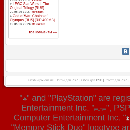
»
LEGO Star Wars II: The
Original Trilogy [RUS]
29.05.26 12:27
Mydoom
»
God of War: Chains of
Olympus [RUS] [RIP 400MB]
19.05.26 22:26
M1kkzard
все комменты »»
|
|
|
|
Flash игры onLine
Игры для PSP
Обои для PSP
Софт для PSP
"
" and "PlayStation" are re
Entertainment Inc. "
", PS
Computer Entertainment Inc. "
"Memory Stick Duo" logotype ar