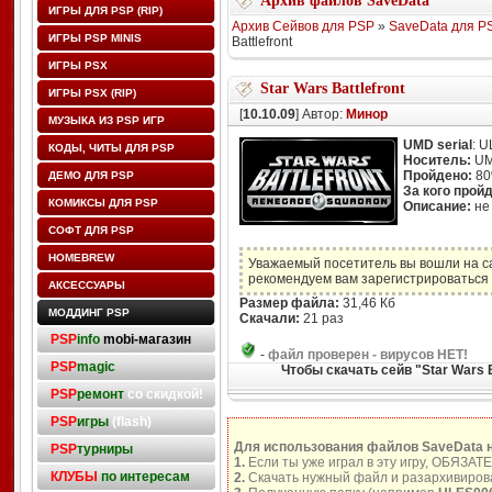
Архив файлов SaveData
ИГРЫ ДЛЯ PSP (RIP)
Архив Сейвов для PSP
»
SaveData для P
ИГРЫ PSP MINIS
Battlefront
ИГРЫ PSX
Star Wars Battlefront
ИГРЫ PSX (RIP)
[
10.10.09
] Автор:
Минор
МУЗЫКА ИЗ PSP ИГР
UMD serial
: 
КОДЫ, ЧИТЫ ДЛЯ PSP
Носитель:
U
Пройдено:
8
ДЕМО ДЛЯ PSP
За кого прой
КОМИКСЫ ДЛЯ PSP
Описание:
не 
СОФТ ДЛЯ PSP
HOMEBREW
Уважаемый посетитель вы вошли на с
рекомендуем вам зарегистрироваться 
АКСЕССУАРЫ
Размер файла:
31,46 Кб
МОДДИНГ PSP
Скачали:
21 раз
PSP
info
mobi-магазин
-
файл проверен - вирусов НЕТ!
PSP
magic
Чтобы скачать сейв "Star Wars 
PSP
ремонт
со скидкой!
PSP
игры
(flash)
Для использования файлов SaveData 
PSP
турниры
1.
Если ты уже играл в эту игру, ОБЯЗАТ
КЛУБЫ
по интересам
2.
Скачать нужный файл и разархивирова