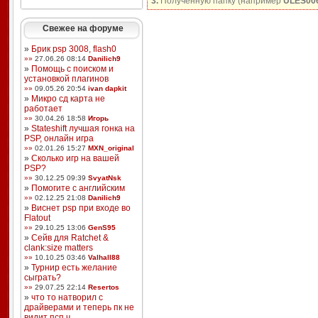
3.
Полученную папку (например
ULES00
Свежее на форуме
»
Брик psp 3008, flash0
»»
27.06.26 08:14
Danilich9
»
Помощь с поиском и
установкой плагинов
»»
09.05.26 20:54
ivan dapkit
»
Микро сд карта не
работает
»»
30.04.26 18:58
Игорь
»
Stateshift лучшая гонка на
PSP, онлайн игра
»»
02.01.26 15:27
MXN_original
»
Сколько игр на вашей
PSP?
»»
30.12.25 09:39
SvyatNsk
»
Помогите с английским
»»
02.12.25 21:08
Danilich9
»
Виснет psp при входе во
Flatout
»»
29.10.25 13:06
GenS95
»
Сейв для Ratchet &
clank:size matters
»»
10.10.25 03:46
Valhall88
»
Турнир есть желание
сыграть?
»»
29.07.25 22:14
Resertos
»
что то натворил с
драйверами и теперь пк не
видит псп ч ...