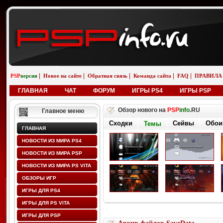
|
|
|
|
|
PSP
версия
Новое на сайте
Обратная связь
Команда сайта
FAQ
ПРАВИЛА
ГЛАВНАЯ
ЧАТ
ФОРУМ
ИГРЫ PS4
ИГРЫ PSP
Обзор нового на
PSP
info
.RU
Главное меню
Сходки
Сейвы
Обои
Темы
ГЛАВНАЯ
НОВОСТИ ИЗ МИРА PS4
НОВОСТИ ИЗ МИРА PSP
НОВОСТИ ИЗ МИРА PS VITA
ОБЗОРЫ ИГР
ИГРЫ ДЛЯ PS4
ИГРЫ ДЛЯ PS VITA
ИГРЫ ДЛЯ PSP