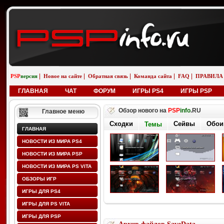
|
|
|
|
|
PSP
версия
Новое на сайте
Обратная связь
Команда сайта
FAQ
ПРАВИЛА
ГЛАВНАЯ
ЧАТ
ФОРУМ
ИГРЫ PS4
ИГРЫ PSP
Обзор нового на
PSP
info
.RU
Главное меню
Сходки
Сейвы
Обои
Темы
ГЛАВНАЯ
НОВОСТИ ИЗ МИРА PS4
НОВОСТИ ИЗ МИРА PSP
НОВОСТИ ИЗ МИРА PS VITA
ОБЗОРЫ ИГР
ИГРЫ ДЛЯ PS4
ИГРЫ ДЛЯ PS VITA
ИГРЫ ДЛЯ PSP