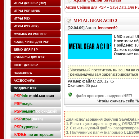
Архив файлов SaveData
ИГРЫ ДЛЯ PSP (RIP)
Архив Сейвов для PSP
»
SaveData для P
ИГРЫ PSP MINIS
ИГРЫ PSX
METAL GEAR ACID 2
ИГРЫ PSX (RIP)
[
02.04.09
] Автор:
fenomen69
МУЗЫКА ИЗ PSP ИГР
UMD serial
: 
Носитель:
об
КОДЫ, ЧИТЫ ДЛЯ PSP
Пройдено:
10
За кого прой
ДЕМО ДЛЯ PSP
Описание:
на
КОМИКСЫ ДЛЯ PSP
СОФТ ДЛЯ PSP
Уважаемый посетитель вы вошли на с
HOMEBREW
рекомендуем вам зарегистрироваться 
АКСЕССУАРЫ
Размер файла:
226,12 Кб
Скачали:
65 раз
МОДДИНГ PSP
PSP
info
mobi-магазин
-
файл проверен - вирусов НЕТ!
Чтобы скачать сейв "
PSP
magic
PSP
ремонт
со скидкой!
PSP
игры
(flash)
Для использования файлов SaveData 
1.
Если ты уже играл в эту игру, ОБЯЗАТ
PSP
турниры
2.
Скачать нужный файл и разархивирова
3.
Полученную папку (например
ULES00
КЛУБЫ
по интересам