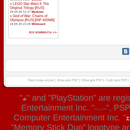
»
LEGO Star Wars II: The
Original Trilogy [RUS]
29.05.26 12:27
Mydoom
»
God of War: Chains of
Olympus [RUS] [RIP 400MB]
19.05.26 22:26
M1kkzard
все комменты »»
|
|
|
|
Flash игры onLine
Игры для PSP
Обои для PSP
Софт для PSP
"
" and "PlayStation" are re
Entertainment Inc. "
", PS
Computer Entertainment Inc. "
"Memory Stick Duo" logotype ar