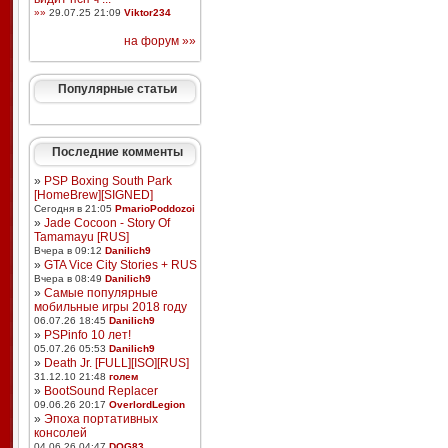
»»
29.07.25 21:09
Viktor234
на форум »»
Популярные статьи
Последние комменты
»
PSP Boxing South Park
[HomeBrew][SIGNED]
Сегодня в 21:05
PmarioPoddozoi
»
Jade Cocoon - Story Of
Tamamayu [RUS]
Вчера в 09:12
Danilich9
»
GTA Vice City Stories + RUS
Вчера в 08:49
Danilich9
»
Самые популярные
мобильные игры 2018 году
06.07.26 18:45
Danilich9
»
PSPinfo 10 лет!
05.07.26 05:53
Danilich9
»
Death Jr. [FULL][ISO][RUS]
31.12.10 21:48
голем
»
BootSound Replacer
09.06.26 20:17
OverlordLegion
»
Эпоха портативных
консолей
04.06.26 04:47
DOG83