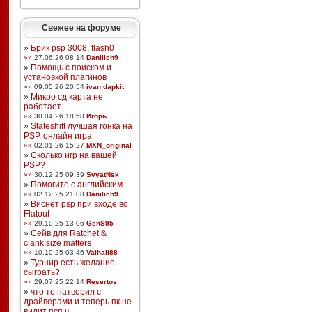
Свежее на форуме
»
Брик psp 3008, flash0
»»
27.06.26 08:14
Danilich9
»
Помощь с поиском и
установкой плагинов
»»
09.05.26 20:54
ivan dapkit
»
Микро сд карта не
работает
»»
30.04.26 18:58
Игорь
»
Stateshift лучшая гонка на
PSP, онлайн игра
»»
02.01.26 15:27
MXN_original
»
Сколько игр на вашей
PSP?
»»
30.12.25 09:39
SvyatNsk
»
Помогите с английским
»»
02.12.25 21:08
Danilich9
»
Виснет psp при входе во
Flatout
»»
29.10.25 13:06
GenS95
»
Сейв для Ratchet &
clank:size matters
»»
10.10.25 03:46
Valhall88
»
Турнир есть желание
сыграть?
»»
29.07.25 22:14
Resertos
»
что то натворил с
драйверами и теперь пк не
видит псп ч ...