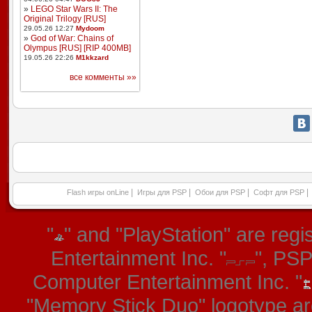
»
LEGO Star Wars II: The
Original Trilogy [RUS]
29.05.26 12:27
Mydoom
»
God of War: Chains of
Olympus [RUS] [RIP 400MB]
19.05.26 22:26
M1kkzard
все комменты »»
|
|
|
|
Flash игры onLine
Игры для PSP
Обои для PSP
Софт для PSP
"
" and "PlayStation" are re
Entertainment Inc. "
", PS
Computer Entertainment Inc. "
"Memory Stick Duo" logotype ar