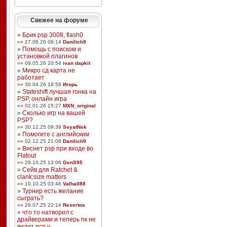
Свежее на форуме
»
Брик psp 3008, flash0
»»
27.06.26 08:14
Danilich9
»
Помощь с поиском и
установкой плагинов
»»
09.05.26 20:54
ivan dapkit
»
Микро сд карта не
работает
»»
30.04.26 18:58
Игорь
»
Stateshift лучшая гонка на
PSP, онлайн игра
»»
02.01.26 15:27
MXN_original
»
Сколько игр на вашей
PSP?
»»
30.12.25 09:39
SvyatNsk
»
Помогите с английским
»»
02.12.25 21:08
Danilich9
»
Виснет psp при входе во
Flatout
»»
29.10.25 13:06
GenS95
»
Сейв для Ratchet &
clank:size matters
»»
10.10.25 03:46
Valhall88
»
Турнир есть желание
сыграть?
»»
29.07.25 22:14
Resertos
»
что то натворил с
драйверами и теперь пк не
видит псп ч ...