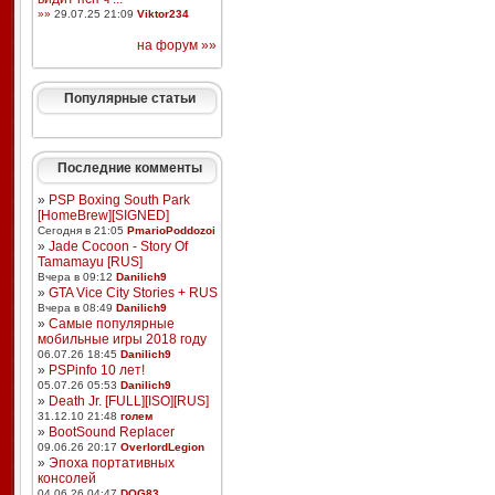
»»
29.07.25 21:09
Viktor234
на форум »»
Популярные статьи
Последние комменты
»
PSP Boxing South Park
[HomeBrew][SIGNED]
Сегодня в 21:05
PmarioPoddozoi
»
Jade Cocoon - Story Of
Tamamayu [RUS]
Вчера в 09:12
Danilich9
»
GTA Vice City Stories + RUS
Вчера в 08:49
Danilich9
»
Самые популярные
мобильные игры 2018 году
06.07.26 18:45
Danilich9
»
PSPinfo 10 лет!
05.07.26 05:53
Danilich9
»
Death Jr. [FULL][ISO][RUS]
31.12.10 21:48
голем
»
BootSound Replacer
09.06.26 20:17
OverlordLegion
»
Эпоха портативных
консолей
04.06.26 04:47
DOG83