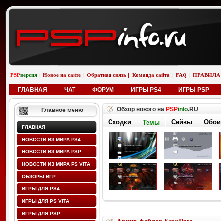
|
|
|
|
|
PSP
версия
Новое на сайте
Обратная связь
Команда сайта
FAQ
ПРАВИЛА
ГЛАВНАЯ
ЧАТ
ФОРУМ
ИГРЫ PS4
ИГРЫ PSP
Обзор нового на
PSP
info
.RU
Главное меню
Сходки
Сейвы
Обои
Темы
ГЛАВНАЯ
НОВОСТИ ИЗ МИРА PS4
НОВОСТИ ИЗ МИРА PSP
НОВОСТИ ИЗ МИРА PS VITA
ОБЗОРЫ ИГР
ИГРЫ ДЛЯ PS4
ИГРЫ ДЛЯ PS VITA
ИГРЫ ДЛЯ PSP