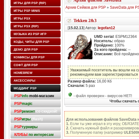
Архив файлов SaveData
ИГРЫ ДЛЯ PSP (RIP)
Архив Сейвов для PSP
»
SaveData для P
ИГРЫ PSP MINIS
ИГРЫ PSX
Tekken 2&3
ИГРЫ PSX (RIP)
[
15.02.13
] Автор:
legofan12
МУЗЫКА ИЗ PSP ИГР
UMD serial
: ESPM12364
Носитель:
образ
КОДЫ, ЧИТЫ ДЛЯ PSP
Пройдено:
100%
За кого пройдена:
--
ДЕМО ДЛЯ PSP
Описание:
Всё пройдено 
КОМИКСЫ ДЛЯ PSP
СОФТ ДЛЯ PSP
Уважаемый посетитель вы вошли на с
HOMEBREW
рекомендуем вам зарегистрироваться 
АКСЕССУАРЫ
Размер файла:
16,00 Кб
Скачали:
5 раз
МОДДИНГ PSP
PSP
info
mobi-магазин
-
файл проверен - вирусов НЕТ!
Чтобы скачать 
PSP
magic
PSP
ремонт
со скидкой!
PSP
игры
(flash)
Для использования файлов SaveData 
1.
Если ты уже играл в эту игру, ОБЯЗАТ
PSP
турниры
2.
Скачать нужный файл и разархивирова
3.
Полученную папку (например
ULES00
КЛУБЫ
по интересам