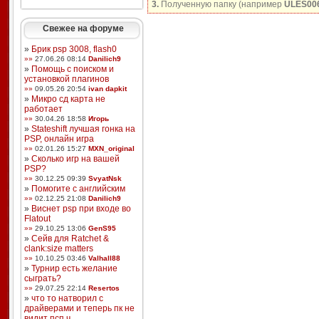
3.
Полученную папку (например
ULES00
Свежее на форуме
»
Брик psp 3008, flash0
»»
27.06.26 08:14
Danilich9
»
Помощь с поиском и
установкой плагинов
»»
09.05.26 20:54
ivan dapkit
»
Микро сд карта не
работает
»»
30.04.26 18:58
Игорь
»
Stateshift лучшая гонка на
PSP, онлайн игра
»»
02.01.26 15:27
MXN_original
»
Сколько игр на вашей
PSP?
»»
30.12.25 09:39
SvyatNsk
»
Помогите с английским
»»
02.12.25 21:08
Danilich9
»
Виснет psp при входе во
Flatout
»»
29.10.25 13:06
GenS95
»
Сейв для Ratchet &
clank:size matters
»»
10.10.25 03:46
Valhall88
»
Турнир есть желание
сыграть?
»»
29.07.25 22:14
Resertos
»
что то натворил с
драйверами и теперь пк не
видит псп ч ...