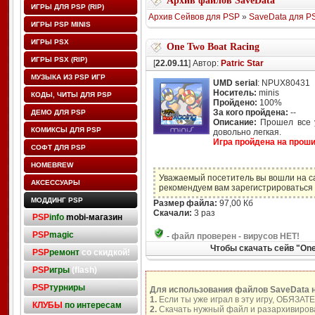
Архив файлов SaveData
ИГРЫ ДЛЯ PSP (RIP)
Архив Сейвов для PSP
»
SaveData для P
ИГРЫ PSP MINIS
ИГРЫ PSX
One Two Boat Racing
ИГРЫ PSX (RIP)
[
22.09.11
] Автор:
Patric Star
МУЗЫКА ИЗ PSP ИГР
UMD serial
: NPUX80431
Носитель:
minis
КОДЫ, ЧИТЫ ДЛЯ PSP
Пройдено:
100%
За кого пройдена:
--
ДЕМО ДЛЯ PSP
Описание:
Прошел все у
КОМИКСЫ ДЛЯ PSP
довольно легкая.
Игра пройдена на прошив
СОФТ ДЛЯ PSP
HOMEBREW
Уважаемый посетитель вы вошли на с
АКСЕССУАРЫ
рекомендуем вам зарегистрироваться 
МОДДИНГ PSP
Размер файла:
97,00 Кб
Скачали:
3 раз
PSP
info
mobi-магазин
PSP
magic
-
файл проверен - вирусов НЕТ!
Чтобы скачать сейв "On
PSP
ремонт
со скидкой!
PSP
игры
(flash)
PSP
турниры
Для использования файлов SaveData 
1.
Если ты уже играл в эту игру, ОБЯЗАТ
КЛУБЫ
по интересам
2.
Скачать нужный файл и разархивирова