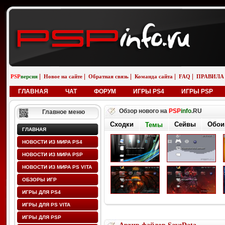
|
|
|
|
|
PSP
версия
Новое на сайте
Обратная связь
Команда сайта
FAQ
ПРАВИЛА
ГЛАВНАЯ
ЧАТ
ФОРУМ
ИГРЫ PS4
ИГРЫ PSP
Обзор нового на
PSP
info
.RU
Главное меню
Сходки
Сейвы
Обои
Темы
ГЛАВНАЯ
НОВОСТИ ИЗ МИРА PS4
НОВОСТИ ИЗ МИРА PSP
НОВОСТИ ИЗ МИРА PS VITA
ОБЗОРЫ ИГР
ИГРЫ ДЛЯ PS4
ИГРЫ ДЛЯ PS VITA
ИГРЫ ДЛЯ PSP