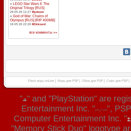
»
LEGO Star Wars II: The
Original Trilogy [RUS]
29.05.26 12:27
Mydoom
»
God of War: Chains of
Olympus [RUS] [RIP 400MB]
19.05.26 22:26
M1kkzard
все комменты »»
|
|
|
|
Flash игры onLine
Игры для PSP
Обои для PSP
Софт для PSP
"
" and "PlayStation" are re
Entertainment Inc. "
", PS
Computer Entertainment Inc. "
"Memory Stick Duo" logotype ar