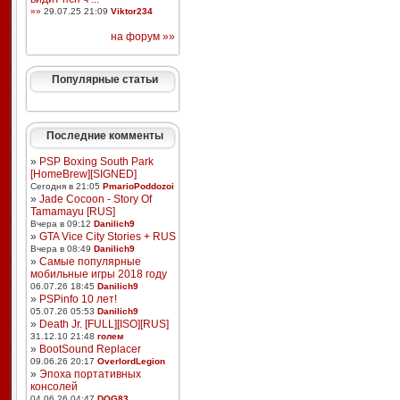
»»
29.07.25 21:09
Viktor234
на форум »»
Популярные статьи
Последние комменты
»
PSP Boxing South Park
[HomeBrew][SIGNED]
Сегодня в 21:05
PmarioPoddozoi
»
Jade Cocoon - Story Of
Tamamayu [RUS]
Вчера в 09:12
Danilich9
»
GTA Vice City Stories + RUS
Вчера в 08:49
Danilich9
»
Самые популярные
мобильные игры 2018 году
06.07.26 18:45
Danilich9
»
PSPinfo 10 лет!
05.07.26 05:53
Danilich9
»
Death Jr. [FULL][ISO][RUS]
31.12.10 21:48
голем
»
BootSound Replacer
09.06.26 20:17
OverlordLegion
»
Эпоха портативных
консолей
04.06.26 04:47
DOG83