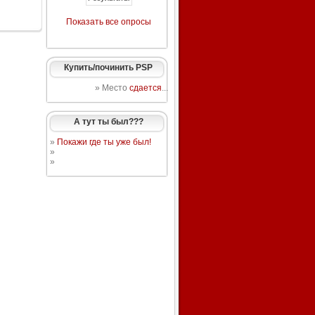
Показать все опросы
Купить/починить PSP
» Место
сдается
...
А тут ты был???
»
Покажи где ты уже был!
»
»