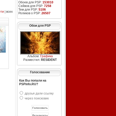
Обоев для PSP:
153010
Сейвов для PSP:
7258
Тем для PSP:
5106
ети
| всех
Роликов о PSP:
26507
Обои для PSP
Альбом:
Графика
Разместил:
RESIDENT
Голосование
Как Вы попали на
PSPinfo.RU?
друзья дали ссылку
через поисковик