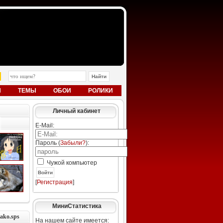
Ы
ТЕМЫ
ОБОИ
РОЛИКИ
Личный кабинет
E-Mail:
Пароль (
Забыли?
):
Чужой компьютер
Войти
[
Регистрация
]
МиниСтатистика
ako.sps
На нашем сайте имеется: