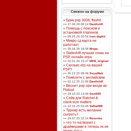
Свежее на форуме
»
Брик psp 3008, flash0
»»
27.06.26 08:14
Danilich9
»
Помощь с поиском и
установкой плагинов
»»
09.05.26 20:54
ivan dapkit
»
Микро сд карта не
работает
»»
30.04.26 18:58
Игорь
»
Stateshift лучшая гонка на
PSP, онлайн игра
»»
02.01.26 15:27
MXN_original
»
Сколько игр на вашей
PSP?
»»
30.12.25 09:39
SvyatNsk
»
Помогите с английским
»»
02.12.25 21:08
Danilich9
»
Виснет psp при входе во
Flatout
»»
29.10.25 13:06
GenS95
»
Сейв для Ratchet &
clank:size matters
»»
10.10.25 03:46
Valhall88
»
Турнир есть желание
сыграть?
»»
29.07.25 22:14
Resertos
»
что то натворил с
драйверами и теперь пк не
видит псп ч ...