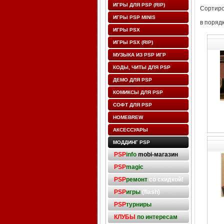
ИГРЫ ДЛЯ PSP (RIP)
Сортиро
ИГРЫ PSP MINIS
в поряд
ИГРЫ PSX
ИГРЫ PSX (RIP)
МУЗЫКА ИЗ PSP ИГР
КОДЫ, ЧИТЫ ДЛЯ PSP
ДЕМО ДЛЯ PSP
КОМИКСЫ ДЛЯ PSP
СОФТ ДЛЯ PSP
HOMEBREW
АКСЕССУАРЫ
МОДДИНГ PSP
PSP
info
mobi-магазин
PSP
magic
PSP
ремонт
со скидкой!
PSP
игры
(flash)
PSP
турниры
КЛУБЫ
по интересам