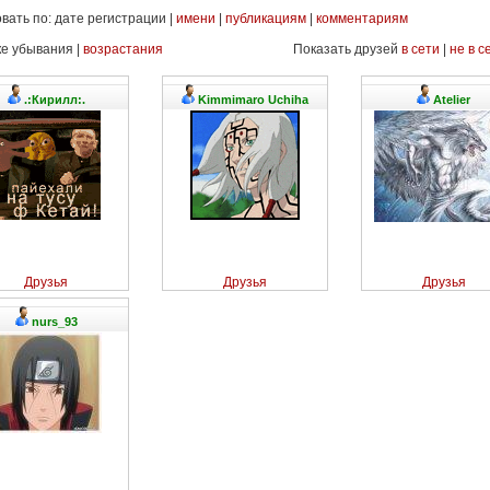
вать по: дате регистрации |
имени
|
публикациям
|
комментариям
ке убывания |
возрастания
Показать друзей
в сети
|
не в с
.:Кирилл:.
Kimmimaro Uchiha
Atelier
Друзья
Друзья
Друзья
nurs_93