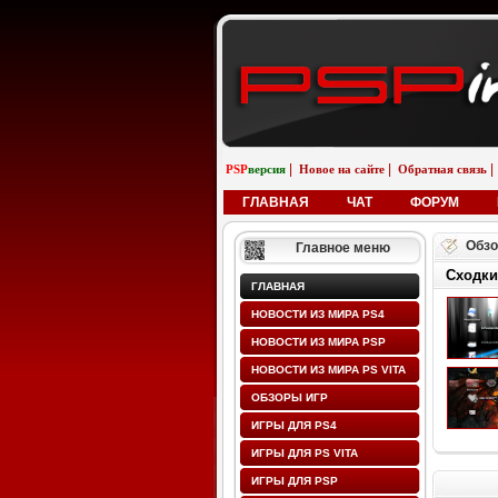
|
|
|
PSP
версия
Новое на сайте
Обратная связь
ГЛАВНАЯ
ЧАТ
ФОРУМ
Обзо
Главное меню
Сходки
ГЛАВНАЯ
НОВОСТИ ИЗ МИРА PS4
НОВОСТИ ИЗ МИРА PSP
НОВОСТИ ИЗ МИРА PS VITA
ОБЗОРЫ ИГР
ИГРЫ ДЛЯ PS4
ИГРЫ ДЛЯ PS VITA
ИГРЫ ДЛЯ PSP