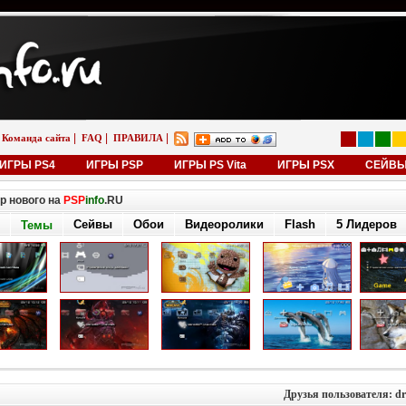
|
|
|
Команда сайта
FAQ
ПРАВИЛА
ИГРЫ PS4
ИГРЫ PSP
ИГРЫ PS Vita
ИГРЫ PSX
СЕЙВ
р нового на
PSP
info
.RU
Сейвы
Обои
Видеоролики
Flash
5 Лидеров
Темы
Друзья пользователя: dr