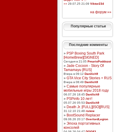
»»
29.07.25 21:09
Viktor234
на форум »»
Популярные статьи
Последние комменты
»
PSP Boxing South Park
[HomeBrew][SIGNED]
Сегодня в 21:05
PmarioPoddozoi
»
Jade Cocoon - Story Of
Tamamayu [RUS]
Вчера в 09:12
Danilich9
»
GTA Vice City Stories + RUS
Вчера в 08:49
Danilich9
»
Самые популярные
мобильные игры 2018 году
06.07.26 18:45
Danilich9
»
PSPinfo 10 лет!
05.07.26 05:53
Danilich9
»
Death Jr. [FULL][ISO][RUS]
31.12.10 21:48
голем
»
BootSound Replacer
09.06.26 20:17
OverlordLegion
»
Эпоха портативных
консолей
04.06.26 04:47
DOG83