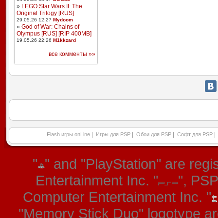
»
LEGO Star Wars II: The
Original Trilogy [RUS]
29.05.26 12:27
Mydoom
»
God of War: Chains of
Olympus [RUS] [RIP 400MB]
19.05.26 22:26
M1kkzard
все комменты »»
|
|
|
|
Flash игры onLine
Игры для PSP
Обои для PSP
Софт для PSP
"
" and "PlayStation" are re
Entertainment Inc. "
", PS
Computer Entertainment Inc. "
"Memory Stick Duo" logotype ar