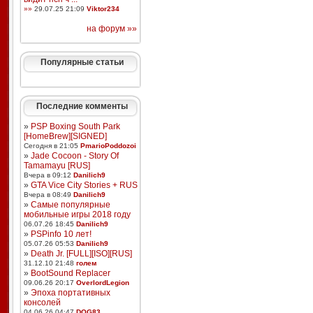
»»
29.07.25 21:09
Viktor234
на форум »»
Популярные статьи
Последние комменты
»
PSP Boxing South Park
[HomeBrew][SIGNED]
Сегодня в 21:05
PmarioPoddozoi
»
Jade Cocoon - Story Of
Tamamayu [RUS]
Вчера в 09:12
Danilich9
»
GTA Vice City Stories + RUS
Вчера в 08:49
Danilich9
»
Самые популярные
мобильные игры 2018 году
06.07.26 18:45
Danilich9
»
PSPinfo 10 лет!
05.07.26 05:53
Danilich9
»
Death Jr. [FULL][ISO][RUS]
31.12.10 21:48
голем
»
BootSound Replacer
09.06.26 20:17
OverlordLegion
»
Эпоха портативных
консолей
04.06.26 04:47
DOG83