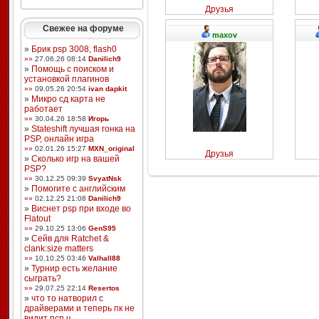
Друзья
Свежее на форуме
maxov
»
Брик psp 3008, flash0
»»
27.06.26 08:14
Danilich9
»
Помощь с поиском и
установкой плагинов
»»
09.05.26 20:54
ivan dapkit
»
Микро сд карта не
работает
»»
30.04.26 18:58
Игорь
»
Stateshift лучшая гонка на
PSP, онлайн игра
»»
02.01.26 15:27
MXN_original
Друзья
»
Сколько игр на вашей
PSP?
»»
30.12.25 09:39
SvyatNsk
»
Помогите с английским
»»
02.12.25 21:08
Danilich9
»
Виснет psp при входе во
Flatout
»»
29.10.25 13:06
GenS95
»
Сейв для Ratchet &
clank:size matters
»»
10.10.25 03:46
Valhall88
»
Турнир есть желание
сыграть?
»»
29.07.25 22:14
Resertos
»
что то натворил с
драйверами и теперь пк не
видит псп ч ...