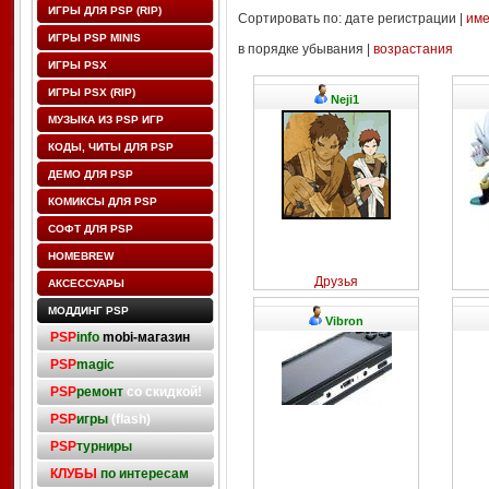
ИГРЫ ДЛЯ PSP (RIP)
Сортировать по: дате регистрации |
им
ИГРЫ PSP MINIS
в порядке убывания |
возрастания
ИГРЫ PSX
ИГРЫ PSX (RIP)
Neji1
МУЗЫКА ИЗ PSP ИГР
КОДЫ, ЧИТЫ ДЛЯ PSP
ДЕМО ДЛЯ PSP
КОМИКСЫ ДЛЯ PSP
СОФТ ДЛЯ PSP
HOMEBREW
Друзья
АКСЕССУАРЫ
МОДДИНГ PSP
Vibron
PSP
info
mobi-магазин
PSP
magic
PSP
ремонт
со скидкой!
PSP
игры
(flash)
PSP
турниры
КЛУБЫ
по интересам