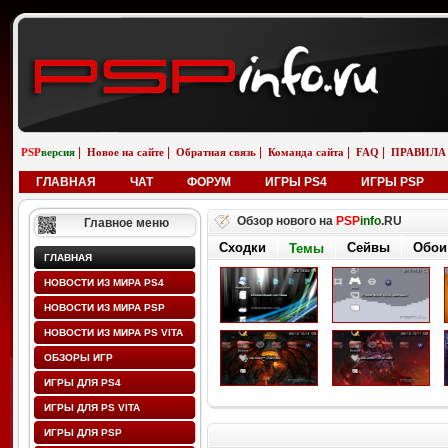
|
|
|
|
|
PSP
версия
Новое на сайте
Обратная связь
Команда сайта
FAQ
ПРАВИЛА
ГЛАВНАЯ
ЧАТ
ФОРУМ
ИГРЫ PS4
ИГРЫ PSP
Обзор нового на
PSP
info
.RU
Главное меню
Сходки
Сейвы
Обои
Темы
ГЛАВНАЯ
НОВОСТИ ИЗ МИРА PS4
НОВОСТИ ИЗ МИРА PSP
НОВОСТИ ИЗ МИРА PS VITA
ОБЗОРЫ ИГР
ИГРЫ ДЛЯ PS4
ИГРЫ ДЛЯ PS VITA
ИГРЫ ДЛЯ PSP