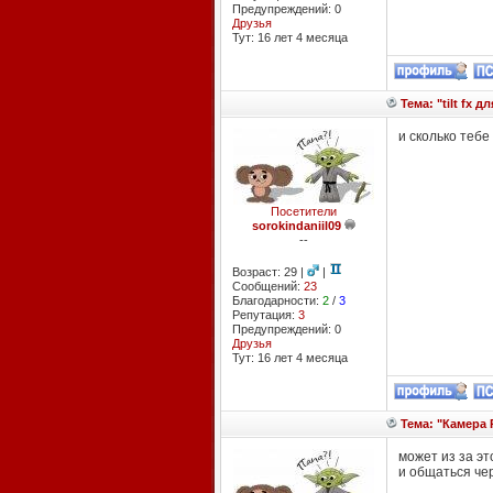
Предупреждений: 0
Друзья
Тут: 16 лет 4 месяцa
Тема: "tilt fx 
и сколько тебе
Посетители
sorokindaniil09
--
Возраст: 29 |
|
Сообщений:
23
Благодарности:
2
/
3
Репутация:
3
Предупреждений: 0
Друзья
Тут: 16 лет 4 месяцa
Тема: "Камера P
может из за эт
и общаться че