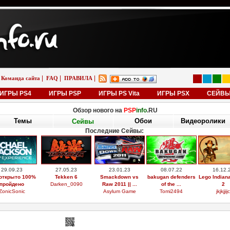
|
|
|
Команда сайта
FAQ
ПРАВИЛА
ИГРЫ PS4
ИГРЫ PSP
ИГРЫ PS Vita
ИГРЫ PSX
СЕЙВ
Обзор нового на
PSP
info
.RU
Темы
Обои
Видеоролики
Сейвы
Последние Сейвы:
29.09.23
27.05.23
23.01.23
08.07.22
16.12.
открыто 100%
Tekken 6
Smackdown vs
bakugan defenders
Lego Indian
пройдено
Darken_0090
Raw 2011 || ...
of the ...
2
ZonicSonic
Asylum Game
Tomi2494
jkjkjjijc