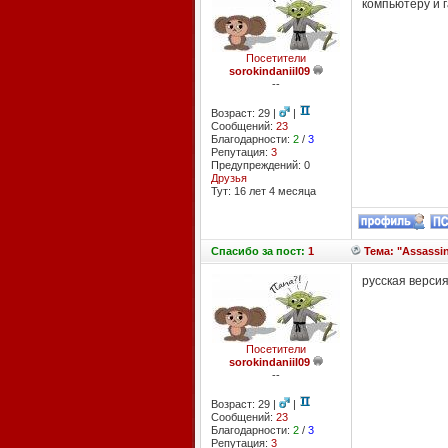
компьютеру и г
Посетители
sorokindaniil09
--
Возраст: 29 |
|
Сообщений:
23
Благодарности:
2
/
3
Репутация:
3
Предупреждений: 0
Друзья
Тут: 16 лет 4 месяцa
Спасибо
за пост:
1
Тема: "Assassin
русская версия
Посетители
sorokindaniil09
--
Возраст: 29 |
|
Сообщений:
23
Благодарности:
2
/
3
Репутация:
3