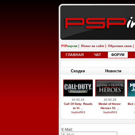
|
|
|
PSP
версия
Новое на сайте
Обратная связь
ГЛАВНАЯ
ЧАТ
ФОРУМ
Сходки
Новости
10.02.24
10.02.24
Call Of Duty: Roads
Medal of Honor:
Всё 
to Vi ...
Heroes 51 ...
VadimR03
VadimR03
E-Mail: