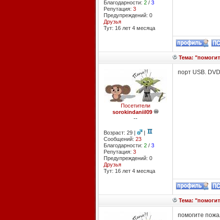
Благодарности:
2
/
3
Репутация:
3
Предупреждений: 0
Друзья
Тут: 16 лет 4 месяцa
Тема: "помогит
порт USB. DVD
Посетители
sorokindaniil09
--
Возраст: 29 |
|
Сообщений:
23
Благодарности:
2
/
3
Репутация:
3
Предупреждений: 0
Друзья
Тут: 16 лет 4 месяцa
Тема: "помогит
помогите пожал