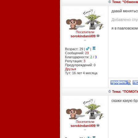
Тема: "Обменяю
давай менятьс
Добавлено спус
я в павловском
Посетители
sorokindaniil09
--
Возраст: 29 |
|
Сообщений:
23
Благодарности:
2
/
3
Репутация:
3
Предупреждений: 0
Друзья
Тут: 16 лет 4 месяцa
Тема: "ПОМОГИ
скажи какую б
Посетители
sorokindaniil09
--