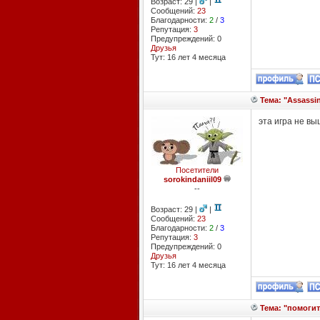
Возраст: 29 |
|
Сообщений:
23
Благодарности:
2
/
3
Репутация:
3
Предупреждений: 0
Друзья
Тут: 16 лет 4 месяцa
Тема: "Assassin
эта игра не вы
Посетители
sorokindaniil09
--
Возраст: 29 |
|
Сообщений:
23
Благодарности:
2
/
3
Репутация:
3
Предупреждений: 0
Друзья
Тут: 16 лет 4 месяцa
Тема: "помогит