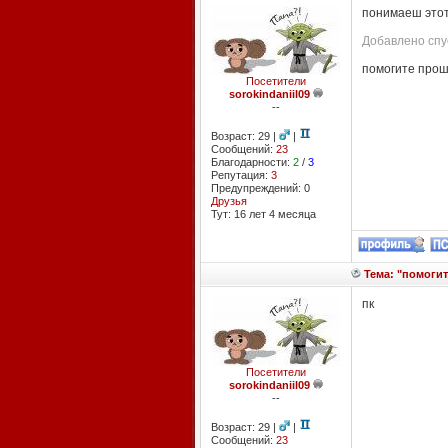
понимаеш этот 
Добавлено спус
помогите прош
Посетители
sorokindaniil09
--
Возраст: 29 |
|
Сообщений:
23
Благодарности:
2
/
3
Репутация:
3
Предупреждений: 0
Друзья
Тут: 16 лет 4 месяцa
Тема: "помогит
пк
Посетители
sorokindaniil09
--
Возраст: 29 |
|
Сообщений:
23