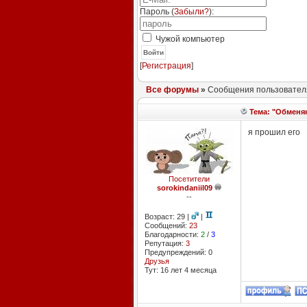
Пароль (
Забыли?
):
Чужой компьютер
Войти
[
Регистрация
]
Все форумы
»
Сообщения пользователя 
Тема: "Обменяю
я прошил его
Посетители
sorokindaniil09
--
Возраст: 29 |
|
Сообщений:
23
Благодарности:
2
/
3
Репутация:
3
Предупреждений: 0
Друзья
Тут: 16 лет 4 месяцa