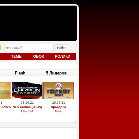
Ы
ТЕМЫ
ОБОИ
РОЛИКИ
Flash
5 Лидеров
21
23.10.21
26.07.21
a Jones
NFS Carbon (ULUS)
Пройдено
Ultra564
MrNo