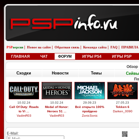
|
|
|
|
|
PSP
версия
Новое на сайте
Обратная связь
Команда сайта
FAQ
ПРАВИЛА
ГЛАВНАЯ
ЧАТ
ФОРУМ
ИГРЫ PS4
ИГРЫ PSP
Обзор 
Сходки
Новости
Темы
Сейв
По
10.02.24
10.02.24
29.09.23
27.05.23
Call Of Duty: Roads
Medal of Honor:
Всё открыто 100%
Tekken 6
to Vi ...
Heroes 51 ...
пройдено
Darken_0090
VadimR03
VadimR03
ZonicSonic
E-Mail: