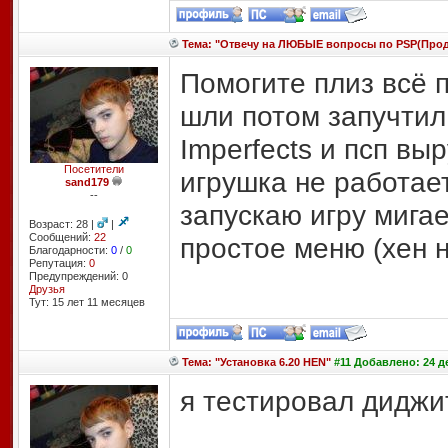
Тема: "Отвечу на ЛЮБЫЕ вопросы по PSP(Про
Помогите плиз всё 
шли потом запучтил 
Imperfects и псп вы
Посетители
игрушка не работае
sand179
--
запускаю игру мигае
Возраст: 28 |
|
Сообщений:
22
простое меню (хен н
Благодарности:
0
/
0
Репутация:
0
Предупреждений: 0
Друзья
Тут: 15 лет 11 месяцев
Тема: "Установка 6.20 HEN"
#11 Добавлено: 24 де
я тестировал диджит