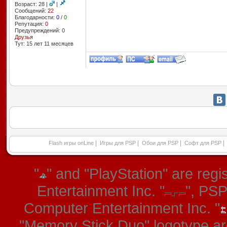
Возраст: 28 |
|
Сообщений:
22
Благодарности:
0
/
0
Репутация:
0
Предупреждений: 0
Друзья
Тут: 15 лет 11 месяцев
|
|
|
|
Flash игры onLine
Игры для PSP
Обои для PSP
Софт для PSP
"
" and "PlayStation" are re
Entertainment Inc. "
", PS
Computer Entertainment Inc. "
"Memory Stick Duo" logotype ar