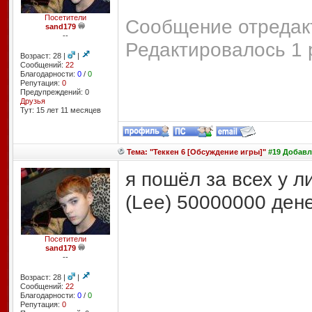
Посетители
Сообщение отредакт
sand179
--
Редактировалось 1 
Возраст: 28 |
|
Сообщений:
22
Благодарности:
0
/
0
Репутация:
0
Предупреждений: 0
Друзья
Тут: 15 лет 11 месяцев
Тема: "Теккен 6 [Обсуждение игры]"
#19 Добавле
я пошёл за всех у л
(Lee) 50000000 дене
Посетители
sand179
--
Возраст: 28 |
|
Сообщений:
22
Благодарности:
0
/
0
Репутация:
0