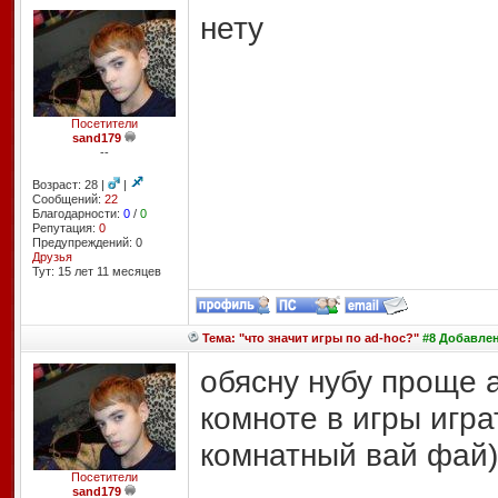
нету
Посетители
sand179
--
Возраст: 28 |
|
Сообщений:
22
Благодарности:
0
/
0
Репутация:
0
Предупреждений: 0
Друзья
Тут: 15 лет 11 месяцев
Тема: "что значит игры по ad-hoc?"
#8 Добавлено
обясну нубу проще 
комноте в игры игра
комнатный вай фай)
Посетители
sand179