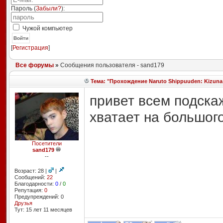
Пароль (
Забыли?
):
Чужой компьютер
Войти
[
Регистрация
]
Все форумы
»
Сообщения пользователя - sand179
Тема: "Прохождение Naruto Shippuuden: Kizuna D
привет всем подска
хватает на большого
Посетители
sand179
--
Возраст: 28 |
|
Сообщений:
22
Благодарности:
0
/
0
Репутация:
0
Предупреждений: 0
Друзья
Тут: 15 лет 11 месяцев