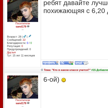
ребят давайте лучш
похижающяя с 6,20 д
Посетители
sand179
--
Возраст: 28 |
|
Сообщений:
22
Благодарности:
0
/
0
Репутация:
0
Предупреждений: 0
Друзья
Тут: 15 лет 11 месяцев
Тема: "Кто в каком классе учится?"
#15 Добавлен
6-ой)
Посетители
sand179
--