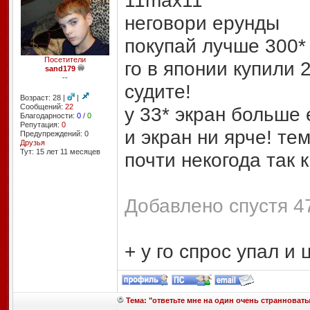
11max11
неговори ерунды
покупай лучше 300* 
Посетители
го в японии купили 
sand179
--
судите!
Возраст: 28 |
|
Сообщений:
22
у 33* экран больше 
Благодарности:
0
/
0
Репутация:
0
и экран ни ярче! те
Предупреждений: 0
Друзья
Тут: 15 лет 11 месяцев
почти некогода так 
Добавлено спустя 47
+ у го спрос упал и 
Тема: "ответьте мне на один очень странноваты