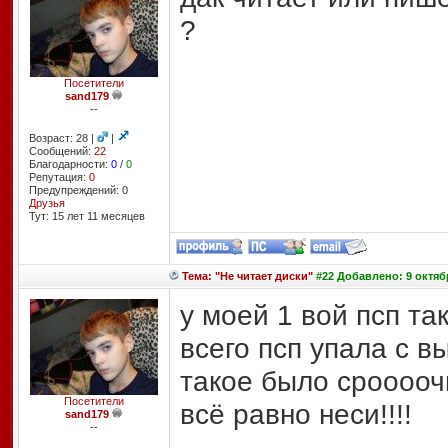
?
Посетители
sand179
--
Возраст: 28 |
|
Сообщений:
22
Благодарности:
0
/
0
Репутация:
0
Предупреждений: 0
Друзья
Тут: 15 лет 11 месяцев
Тема: "Не читает диски"
#22 Добавлено: 9 октябр
у моей 1 вой псп та
всего псп упала с в
такое было сроооочн
Посетители
всё равно неси!!!!
sand179
--