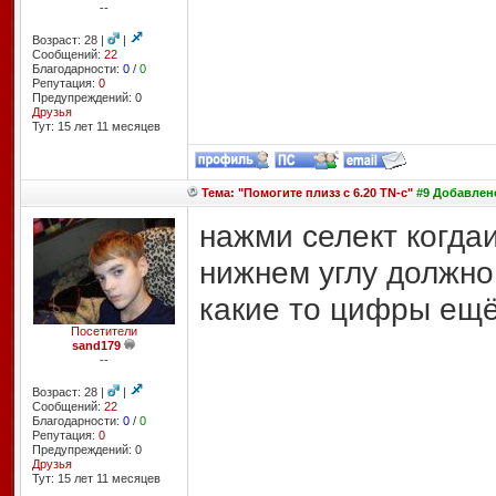
--
Возраст: 28 |
|
Сообщений:
22
Благодарности:
0
/
0
Репутация:
0
Предупреждений: 0
Друзья
Тут: 15 лет 11 месяцев
Тема: "Помогите плизз с 6.20 TN-c"
#9 Добавлено
нажми селект когда
нижнем углу должно 
какие то цифры ещ
Посетители
sand179
--
Возраст: 28 |
|
Сообщений:
22
Благодарности:
0
/
0
Репутация:
0
Предупреждений: 0
Друзья
Тут: 15 лет 11 месяцев