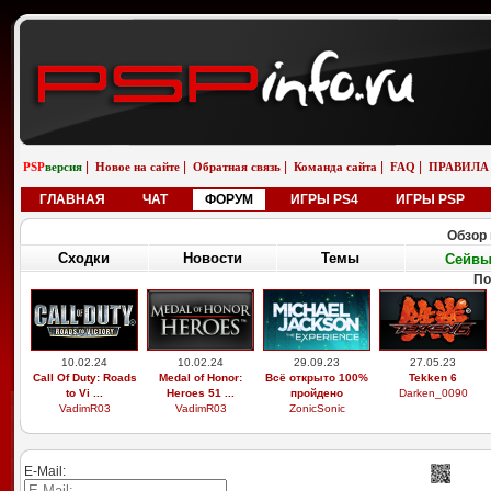
|
|
|
|
|
PSP
версия
Новое на сайте
Обратная связь
Команда сайта
FAQ
ПРАВИЛА
ГЛАВНАЯ
ЧАТ
ФОРУМ
ИГРЫ PS4
ИГРЫ PSP
Обзор 
Сходки
Новости
Темы
Сейв
По
10.02.24
10.02.24
29.09.23
27.05.23
Call Of Duty: Roads
Medal of Honor:
Всё открыто 100%
Tekken 6
to Vi ...
Heroes 51 ...
пройдено
Darken_0090
VadimR03
VadimR03
ZonicSonic
E-Mail: