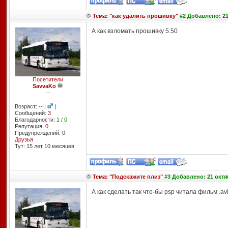
Тема: "как удалить прошивку"
#2 Добавлено: 21
А как взломать прошивку 5.50
Посетители
SavvaKo
--
Возраст: -- |
|
Сообщений:
3
Благодарности:
1
/
0
Репутация:
0
Предупреждений: 0
Друзья
Тут: 15 лет 10 месяцев
Тема: "Подскажите плиз"
#3 Добавлено: 21 октяб
А как сделать так что-бы psp читала фильм .av