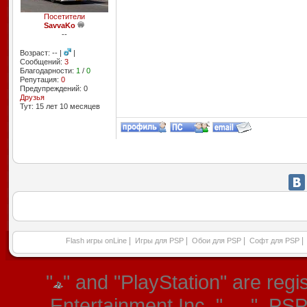
Посетители
SavvaKo
--
Возраст: -- |
|
Сообщений:
3
Благодарности:
1
/
0
Репутация:
0
Предупреждений: 0
Друзья
Тут: 15 лет 10 месяцев
|
|
|
|
Flash игры onLine
Игры для PSP
Обои для PSP
Софт для PSP
"
" and "PlayStation" are re
Entertainment Inc. "
", PS