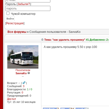
Пароль (
Забыли?
):
Чужой компьютер
Войти
[
Регистрация
]
Все форумы
»
Сообщения пользователя - SavvaKo
Тема: "как удалить прошивку"
#1 Добавлено: 2 
А как удалить прошивку 5.50 с psp-100
Посетители
SavvaKo
--
Возраст: -- |
|
Сообщений:
3
Благодарности:
1
/
0
Репутация:
0
Предупреждений: 0
Друзья
Тут: 15 лет 10 месяцев