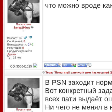
что можно вроде как
Посетители
Sanya190rus
--
Возраст: 36 |
|
Сообщений:
8
Благодарности:
0
/
0
Репутация:
0
Предупреждений: 0
Друзья
Тут: 15 лет
ICQ: 355641625
Тема: "Помогите!! a network error has occurred (8
В PSN заходит норм
Вот конкретный зада
всех пати выдаёт ош
Ни чего не менял в 
Посетители