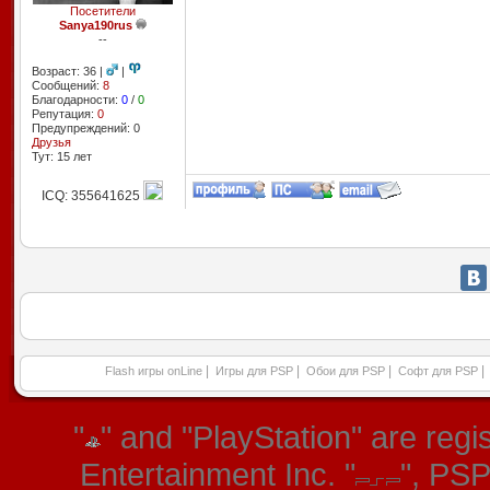
Посетители
Sanya190rus
--
Возраст: 36 |
|
Сообщений:
8
Благодарности:
0
/
0
Репутация:
0
Предупреждений: 0
Друзья
Тут: 15 лет
ICQ: 355641625
|
|
|
|
Flash игры onLine
Игры для PSP
Обои для PSP
Софт для PSP
"
" and "PlayStation" are re
Entertainment Inc. "
", PS