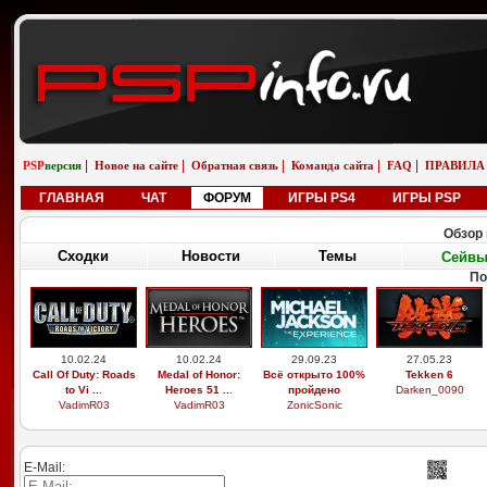
|
|
|
|
|
PSP
версия
Новое на сайте
Обратная связь
Команда сайта
FAQ
ПРАВИЛА
ГЛАВНАЯ
ЧАТ
ФОРУМ
ИГРЫ PS4
ИГРЫ PSP
Обзор 
Сходки
Новости
Темы
Сейв
По
10.02.24
10.02.24
29.09.23
27.05.23
Call Of Duty: Roads
Medal of Honor:
Всё открыто 100%
Tekken 6
to Vi ...
Heroes 51 ...
пройдено
Darken_0090
VadimR03
VadimR03
ZonicSonic
E-Mail: