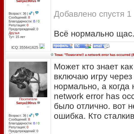
Sanya190rus
--
Добавлено спустя 1 
Возраст: 36 |
|
Сообщений:
8
Благодарности:
0
/
0
Репутация:
0
Предупреждений: 0
Всё нормально щас.
Друзья
Тут: 15 лет
ICQ: 355641625
Тема: "Помогите!! a network error has occurred (8
Может кто знает как
включаю игру через 
нормально, а когда 
network error has o
Посетители
Sanya190rus
было отлично. вот н
--
ошибка. Кто сталкив
Возраст: 36 |
|
Сообщений:
8
Благодарности:
0
/
0
Репутация:
0
Предупреждений: 0