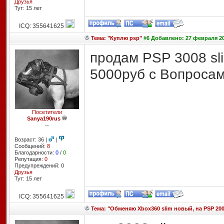
Друзья
Тут: 15 лет
ICQ: 355641625
Тема: "Куплю psp"
#6 Добавлено: 27 февраля 20
продам PSP 3008 sl
5000руб с Вопросам
Посетители
Sanya190rus
--
Возраст: 36 |
|
Сообщений:
8
Благодарности:
0
/
0
Репутация:
0
Предупреждений: 0
Друзья
Тут: 15 лет
ICQ: 355641625
Тема: "Обменяю Xbox360 slim новый, на PSP 20