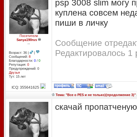
psp 3008 slim могу 
куплена совсем неда
пиши в личку
Посетители
Sanya190rus
Сообщение отредакт
--
Редактировалось 1 
Возраст: 36 |
|
Сообщений:
8
Благодарности:
0
/
0
Репутация:
0
Предупреждений: 0
Друзья
Тут: 15 лет
ICQ: 355641625
Тема: "Все о PES и не только)(продолжение 3)"
скачай пропатченую