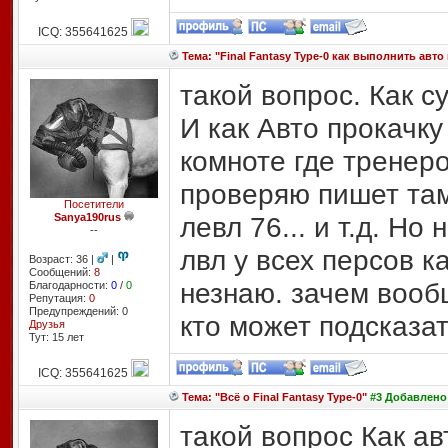
ICQ: 355641625
Тема: "Final Fantasy Type-0 как выполнить авто
такой вопрос. Как 
И как Авто прокачку
комноте где тренеро
проверяю пишет там
Посетители
Sanya190rus
левл 76... и т.д. Но
--
лвл у всех персов ка
Возраст: 36 |
|
Сообщений:
8
незнаю. зачем вооб
Благодарности:
0
/
0
Репутация:
0
Предупреждений: 0
кто может подсказа
Друзья
Тут: 15 лет
ICQ: 355641625
Тема: "Всё о Final Fantasy Type-0"
#3 Добавлено: 
такой вопрос Как ав