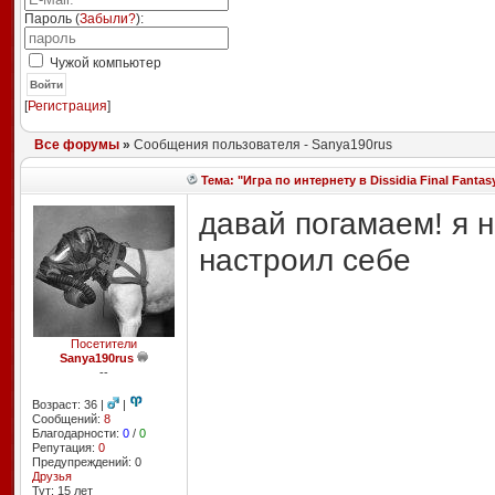
Пароль (
Забыли?
):
Чужой компьютер
Войти
[
Регистрация
]
Все форумы
»
Сообщения пользователя - Sanya190rus
Тема: "Игра по интернету в Dissidia Final Fantas
давай погамаем! я 
настроил себе
Посетители
Sanya190rus
--
Возраст: 36 |
|
Сообщений:
8
Благодарности:
0
/
0
Репутация:
0
Предупреждений: 0
Друзья
Тут: 15 лет