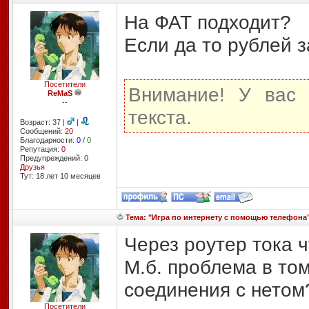
На ФАТ подходит?
Если да то рублей з
Посетители
Внимание! У вас 
ReMaS
--
текста.
Возраст: 37 |
|
Сообщений:
20
Благодарности:
0
/
0
Репутация:
0
Предупреждений: 0
Друзья
Тут: 18 лет 10 месяцев
Тема: "Игра по интернету с помощью телефона
Через роутер тока ч
М.б. проблема в том
соединения с нетом
Посетители