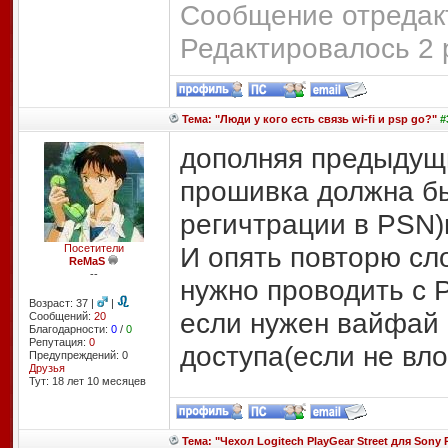
Сообщение отредакт
Редактировалось 2 
Тема: "Люди у кого есть связь wi-fi и psp go?"
#
дополняя предыдущи
прошивка должна бы
регичтрации в PSN)
И опять повторю сл
Посетители
ReMaS
--
нужно проводить с 
Возраст: 37 |
|
если нужен вайфай 
Сообщений:
20
Благодарности:
0
/
0
Репутация:
0
доступа(если не вло
Предупреждений: 0
Друзья
Тут: 18 лет 10 месяцев
Тема: "Чехол Logitech PlayGear Street для Sony 