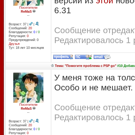
версии из
этой
ново
6.31
Посетители
ReMaS
--
Возраст: 37 |
|
Сообщение отредакт
Сообщений:
20
Благодарности:
0
/
0
Репутация:
0
Редактировалось 1 
Предупреждений: 0
Друзья
Тут: 18 лет 10 месяцев
Тема: "Помогите проблема с PSP go"
#10 Добавл
У меня тоже на толс
Особо и не мешает.
Сообщение отредакт
Посетители
ReMaS
--
Редактировалось 1 
Возраст: 37 |
|
Сообщений:
20
Благодарности:
0
/
0
Репутация:
0