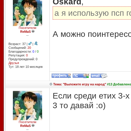
Oskard
,
а я использую псп г
Посетители
А можно поинтересо
ReMaS
--
Возраст: 37 |
|
Сообщений:
20
Благодарности:
0
/
0
Репутация:
0
Предупреждений: 0
Друзья
Тут: 18 лет 10 месяцев
Тема: "Выложите игру на народ"
#13 Добавлено:
Если среди етих 3-х
3 то давай :o)
Посетители
ReMaS
--