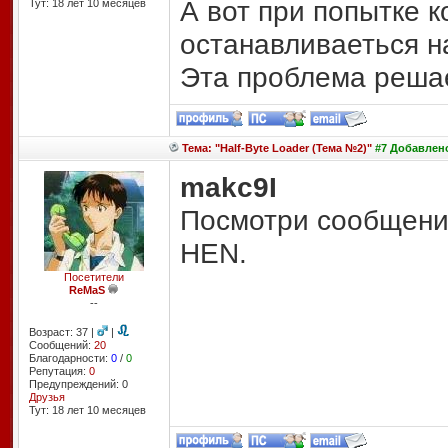
А вот при попытке к
Тут: 18 лет 10 месяцев
останавливаеться на
Эта проблема реша
Тема: "Half-Byte Loader (Тема №2)"
#7 Добавлено:
makc9I
Посмотри сообщения 
HEN.
Посетители
ReMaS
--
Возраст: 37 |
|
Сообщений:
20
Благодарности:
0
/
0
Репутация:
0
Предупреждений: 0
Друзья
Тут: 18 лет 10 месяцев