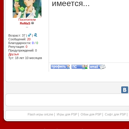
имеется...
Посетители
ReMaS
--
Возраст: 37 |
|
Сообщений:
20
Благодарности:
0
/
0
Репутация:
0
Предупреждений: 0
Друзья
Тут: 18 лет 10 месяцев
|
|
|
|
Flash игры onLine
Игры для PSP
Обои для PSP
Софт для PSP