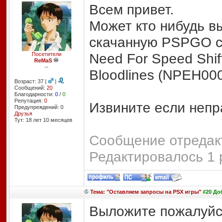
Всем привет.
Может кто нибудь в
скачанную PSPGO с
Need For Speed Shif
Посетители
ReMaS
--
Bloodlines (NPEH000
Возраст: 37 |
|
Сообщений:
20
Благодарности:
0
/
0
Репутация:
0
Извините если непр
Предупреждений: 0
Друзья
Тут: 18 лет 10 месяцев
Сообщение отредакт
Редактировалось 1 
Тема: "Оставляем запросы на PSX игры"
#20 Доб
Выложите пожалуйста