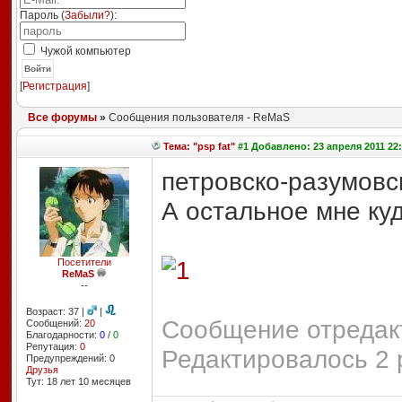
Пароль (
Забыли?
):
Чужой компьютер
Войти
[
Регистрация
]
Все форумы
»
Сообщения пользователя - ReMaS
Тема: "psp fat"
#1 Добавлено: 23 апреля 2011 22:
петровско-разумовс
А остальное мне ку
Посетители
ReMaS
--
Возраст: 37 |
|
Сообщение отредакт
Сообщений:
20
Благодарности:
0
/
0
Репутация:
0
Редактировалось 2 
Предупреждений: 0
Друзья
Тут: 18 лет 10 месяцев