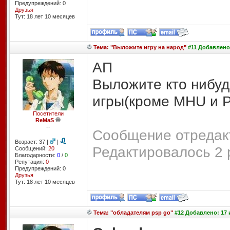
Предупреждений: 0
Друзья
Тут: 18 лет 10 месяцев
Тема: "Выложите игру на народ"
#11 Добавлено:
АП
Выложите кто нибуд
игры(кроме MHU и P
Посетители
ReMaS
--
Сообщение отредакт
Возраст: 37 |
|
Редактировалось 2 
Сообщений:
20
Благодарности:
0
/
0
Репутация:
0
Предупреждений: 0
Друзья
Тут: 18 лет 10 месяцев
Тема: "обладателям psp go"
#12 Добавлено: 17 