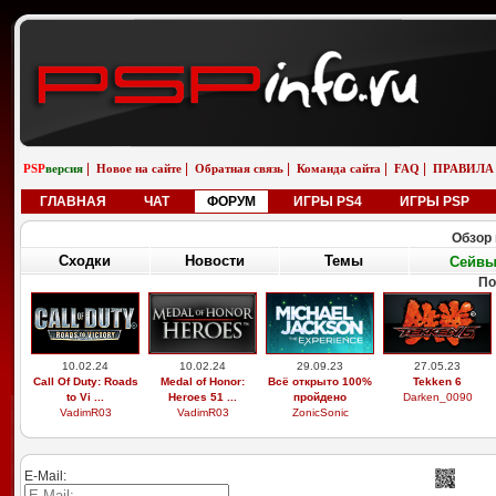
|
|
|
|
|
PSP
версия
Новое на сайте
Обратная связь
Команда сайта
FAQ
ПРАВИЛА
ГЛАВНАЯ
ЧАТ
ФОРУМ
ИГРЫ PS4
ИГРЫ PSP
Обзор 
Сходки
Новости
Темы
Сейв
По
10.02.24
10.02.24
29.09.23
27.05.23
Call Of Duty: Roads
Medal of Honor:
Всё открыто 100%
Tekken 6
to Vi ...
Heroes 51 ...
пройдено
Darken_0090
VadimR03
VadimR03
ZonicSonic
E-Mail: