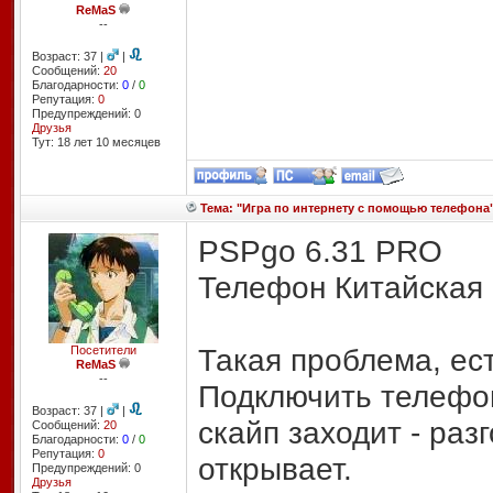
ReMaS
--
Возраст: 37 |
|
Сообщений:
20
Благодарности:
0
/
0
Репутация:
0
Предупреждений: 0
Друзья
Тут: 18 лет 10 месяцев
Тема: "Игра по интернету с помощью телефона
PSPgo 6.31 PRO
Телефон Китайская 
Такая проблема, ест
Посетители
ReMaS
--
Подключить телефон
Возраст: 37 |
|
скайп заходит - раз
Сообщений:
20
Благодарности:
0
/
0
Репутация:
0
открывает.
Предупреждений: 0
Друзья