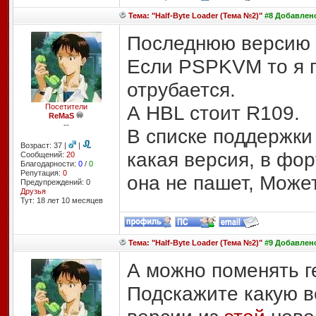
Тема: "Half-Byte Loader (Тема №2)"
#8 Добавлено:
Последнюю версию
Если PSPKVM то я п
отрубается.
А HBL стоит R109.
Посетители
ReMaS
--
В списке поддержки
Возраст: 37 |
|
какая версия, в фо
Сообщений:
20
Благодарности:
0
/
0
Репутация:
0
она не пашет, Може
Предупреждений: 0
Друзья
Тут: 18 лет 10 месяцев
Тема: "Half-Byte Loader (Тема №2)"
#9 Добавлено:
А можно поменять г
Подскажите какую 