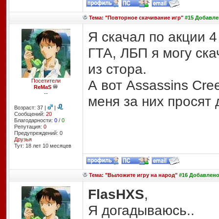
Тема: "Повторное скачивание игр"
#15 Добавлен
Я скачал по акции 4
ГТА, ЛБП я могу ска
из стора.
А вот Assassins Cree
Посетители
ReMaS
--
меня за них просят 
Возраст: 37 |
|
Сообщений:
20
Благодарности:
0
/
0
Репутация:
0
Предупреждений: 0
Друзья
Тут: 18 лет 10 месяцев
Тема: "Выложите игру на народ"
#16 Добавлено:
FlasHXS
,
Я догадываюсь..