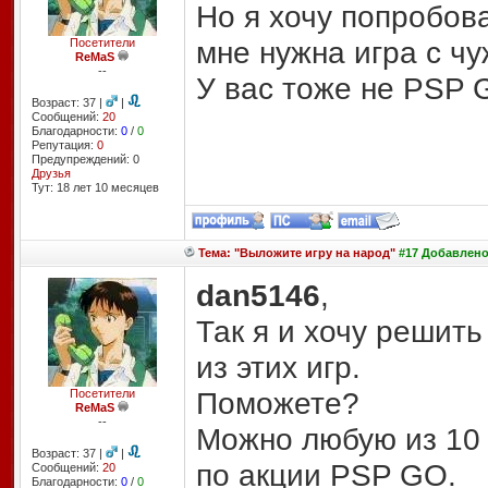
Но я хочу попробова
мне нужна игра с чу
Посетители
ReMaS
--
У вас тоже не PSP
Возраст: 37 |
|
Сообщений:
20
Благодарности:
0
/
0
Репутация:
0
Предупреждений: 0
Друзья
Тут: 18 лет 10 месяцев
Тема: "Выложите игру на народ"
#17 Добавлено:
dan5146
,
Так я и хочу решить
из этих игр.
Поможете?
Посетители
ReMaS
--
Можно любую из 10 
Возраст: 37 |
|
по акции PSP GO.
Сообщений:
20
Благодарности:
0
/
0