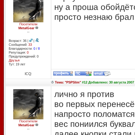
ну а проша обойдёт
просто незнаю брал 
Посетители
MetalGear
--
Возраст: 36 |
|
Сообщений:
33
Благодарности:
0
/
8
Репутация:
0
Предупреждений: 0
Друзья
Тут: 19 лет
ICQ:
Тема: "PSPSlim"
#12 Добавлено: 30 августа 2007 
лично я против
во первых перенесё
напросто поломатся
вес пониился буква
Посетители
MetalGear
--
далее кнопки стали