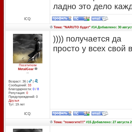
ладно это дело каж
ICQ:
Тема: "NARUTO будет"
#14 Добавлено: 30 август
)))) получается да
просто у всех свой 
Посетители
MetalGear
--
Возраст: 36 |
|
Сообщений:
33
Благодарности:
0
/
8
Репутация:
0
Предупреждений: 0
Друзья
Тут: 19 лет
ICQ:
Тема: "помогите!!!"
#15 Добавлено: 27 августа 2