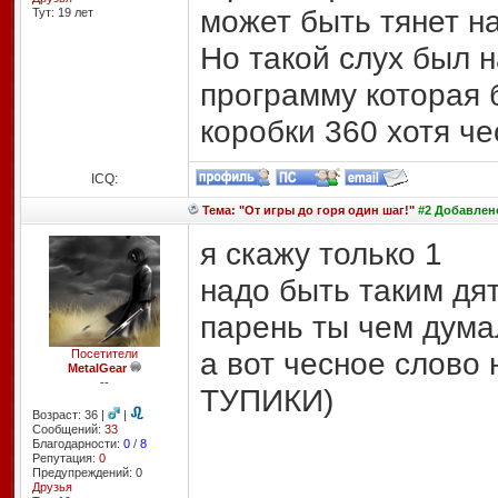
может быть тянет на
Тут: 19 лет
Но такой слух был н
программу которая 
коробки 360 хотя че
ICQ:
Тема: "От игры до горя один шаг!"
#2 Добавлено
я скажу только 1
надо быть таким дят
парень ты чем дума
а вот чесное слово 
Посетители
MetalGear
--
ТУПИКИ)
Возраст: 36 |
|
Сообщений:
33
Благодарности:
0
/
8
Репутация:
0
Предупреждений: 0
Друзья