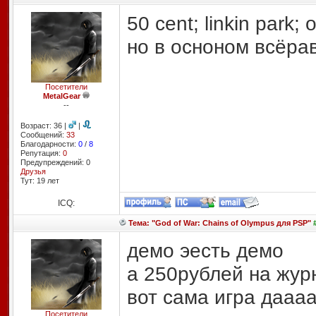
50 cent; linkin park; 
но в осноном всёрав
Посетители
MetalGear
--
Возраст: 36 |
|
Сообщений:
33
Благодарности:
0
/
8
Репутация:
0
Предупреждений: 0
Друзья
Тут: 19 лет
ICQ:
Тема: "God of War: Chains of Olympus для PSP"
#
демо эесть демо
а 250рублей на жур
вот сама игра даааа
Посетители