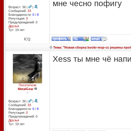
мне чесно пофигу
Возраст: 36 |
|
Сообщений:
33
Благодарности:
0
/
8
Репутация:
0
Предупреждений: 0
Друзья
Тут: 19 лет
ICQ:
Тема: "Новая сборка bookr-msp-cc решены пр
Xess ты мне чё напис
Посетители
MetalGear
--
Возраст: 36 |
|
Сообщений:
33
Благодарности:
0
/
8
Репутация:
0
Предупреждений: 0
Друзья
Тут: 19 лет