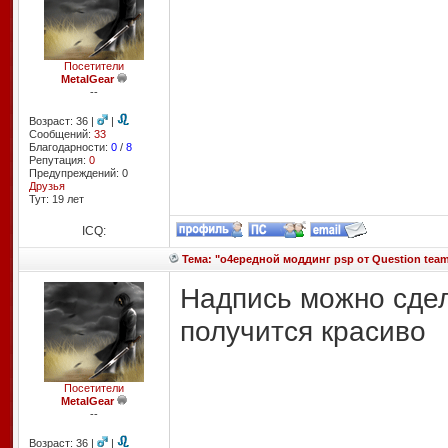
Посетители
MetalGear
--
Возраст: 36 |
|
Сообщений:
33
Благодарности:
0
/
8
Репутация:
0
Предупреждений: 0
Друзья
Тут: 19 лет
ICQ:
Тема: "о4ередной моддинг psp от Question team 
Надпись можно сдел
получится красиво
Посетители
MetalGear
--
Возраст: 36 |
|