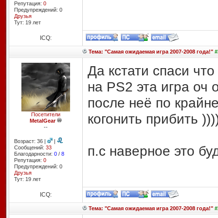
Репутация:
0
Предупреждений: 0
Друзья
Тут: 19 лет
ICQ:
Тема: "Самая ожидаемая игра 2007-2008 года!"
#
Да кстати спаси что
на PS2 эта игра оч 
после неё по крайн
когонить прибить ))))
Посетители
MetalGear
--
Возраст: 36 |
|
п.с наверное это будет
Сообщений:
33
Благодарности:
0
/
8
Репутация:
0
Предупреждений: 0
Друзья
Тут: 19 лет
ICQ:
Тема: "Самая ожидаемая игра 2007-2008 года!"
#