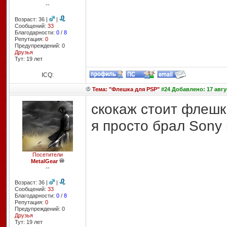
--
Возраст: 36 |
|
Сообщений:
33
Благодарности:
0
/
8
Репутация:
0
Предупреждений: 0
Друзья
Тут: 19 лет
ICQ:
Тема: "Флешка для PSP"
#24 Добавлено: 17 авгус
скокаж стоит флешк
я просто брал Sony 
Посетители
MetalGear
--
Возраст: 36 |
|
Сообщений:
33
Благодарности:
0
/
8
Репутация:
0
Предупреждений: 0
Друзья
Тут: 19 лет