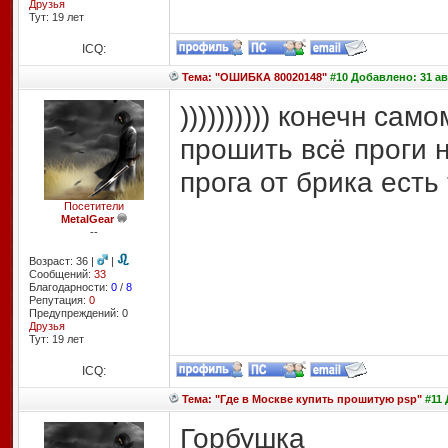
Друзья
Тут: 19 лет
ICQ:
Тема: "ОШИБКА 80020148"
#10 Добавлено: 31 авг
)))))))))) конечн с
прошить всё проги 
прога от брика есть
Посетители
MetalGear
--
Возраст: 36 |
|
Сообщений:
33
Благодарности:
0
/
8
Репутация:
0
Предупреждений: 0
Друзья
Тут: 19 лет
ICQ:
Тема: "Где в Москве купить прошитую psp"
#11 
Горбушка