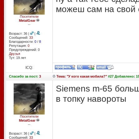
можеш сам на свой с
Посетители
MetalGear
--
Возраст: 36 |
|
Сообщений:
33
Благодарности:
0
/
8
Репутация:
0
Предупреждений: 0
Друзья
Тут: 19 лет
ICQ:
Спасибо
за пост:
3
Тема: "У кого какая мобила?"
#27 Добавлено: 15 
Siemens m-65 больше
в топку навороты
Посетители
MetalGear
--
Возраст: 36 |
|
Сообщений:
33