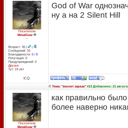
God of War однозна
ну а на 2 Silent Hill
Посетители
MetalGear
--
Возраст: 36 |
|
Сообщений:
33
Благодарности:
0
/
8
Репутация:
0
Предупреждений: 0
Друзья
Тут: 19 лет
ICQ:
Тема: "виснет зараза"
#23 Добавлено: 21 августа
как правильно было
более наверно ника
Посетители
MetalGear