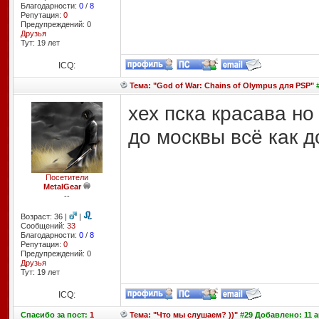
Благодарности:
0
/
8
Репутация:
0
Предупреждений: 0
Друзья
Тут: 19 лет
ICQ:
Тема: "God of War: Chains of Olympus для PSP"
#
хех пска красава но
до москвы всё как д
Посетители
MetalGear
--
Возраст: 36 |
|
Сообщений:
33
Благодарности:
0
/
8
Репутация:
0
Предупреждений: 0
Друзья
Тут: 19 лет
ICQ:
Спасибо
за пост:
1
Тема: "Что мы слушаем? ))"
#29 Добавлено: 11 ав