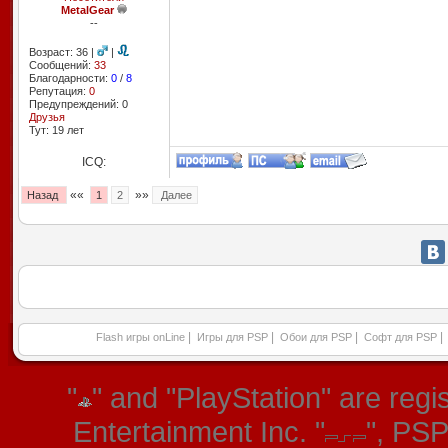
MetalGear
--
Возраст: 36 |
|
Сообщений:
33
Благодарности:
0
/
8
Репутация:
0
Предупреждений: 0
Друзья
Тут: 19 лет
ICQ:
««
»»
Назад
1
2
Далее
|
|
|
|
Flash игры onLine
Игры для PSP
Обои для PSP
Софт для PSP
"
" and "PlayStation" are re
Entertainment Inc. "
", PS