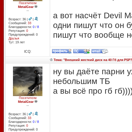
Посетители
MetalGear
--
а вот насчёт Devil 
Возраст: 36 |
|
одни пишут что он б
Сообщений:
33
Благодарности:
0
/
8
Репутация:
0
пишут что вообще н
Предупреждений: 0
Друзья
Тут: 19 лет
ICQ:
Тема: "Внешний жесткий диск на 40 Гб для PSP?
ну вы даёте парни у
небольшим ТБ
а вы всё про гб гб))))
Посетители
MetalGear
--
Возраст: 36 |
|
Сообщений:
33
Благодарности:
0
/
8
Репутация:
0
Предупреждений: 0