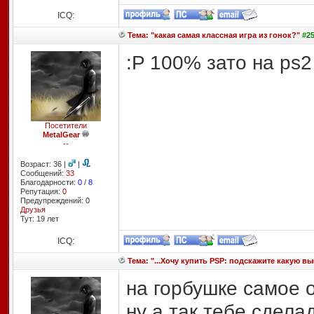
ICQ:
Тема: "какая самая классная игра из гонок?"
#25
:P 100% зато на ps2
Посетители
MetalGear
--
Возраст: 36 |
|
Сообщений:
33
Благодарности:
0
/
8
Репутация:
0
Предупреждений: 0
Друзья
Тут: 19 лет
ICQ:
Тема: "...Хочу купить PSP: подскажите какую в
на горбушке самое 
ну а так тебе сдела