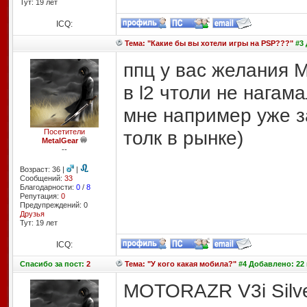
Тут: 19 лет
ICQ:
Тема: "Какие бы вы хотели игры на PSP???"
#3 
ппц у вас желания
в l2 чтоли не нагамал
мне например уже за
толк в рынке)
Посетители
MetalGear
--
Возраст: 36 |
|
Сообщений:
33
Благодарности:
0
/
8
Репутация:
0
Предупреждений: 0
Друзья
Тут: 19 лет
ICQ:
Спасибо
за пост:
2
Тема: "У кого какая мобила?"
#4 Добавлено: 22 
MOTORAZR V3i Silv