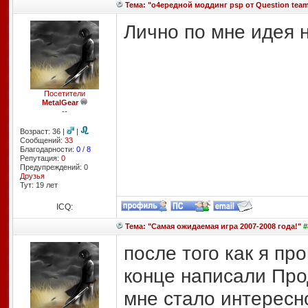
Тема: "о4ередной моддинг psp от Question team 
Лично по мне идея н
Посетители
MetalGear
--
Возраст: 36 |
|
Сообщений:
33
Благодарности:
0
/
8
Репутация:
0
Предупреждений: 0
Друзья
Тут: 19 лет
ICQ:
Тема: "Самая ожидаемая игра 2007-2008 года!"
#
после того как я пр
конце написали Про
мне стало интересн