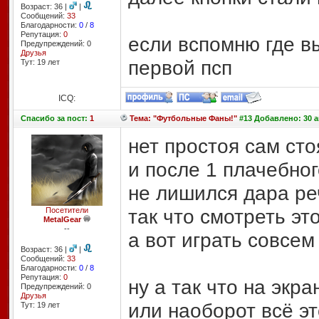
Возраст: 36 |
|
Сообщений:
33
Благодарности:
0
/
8
Репутация:
0
если вспомню где в
Предупреждений: 0
Друзья
первой псп
Тут: 19 лет
ICQ:
Спасибо
за пост:
1
Тема: "Футбольные Фаны!"
#13 Добавлено: 30 ав
нет простоя сам сто
и после 1 плачебног
не лишился дара р
так что смотреть эт
Посетители
MetalGear
--
а вот играть совсем
Возраст: 36 |
|
Сообщений:
33
Благодарности:
0
/
8
Репутация:
0
ну а так что на экр
Предупреждений: 0
Друзья
или наоборот всё э
Тут: 19 лет