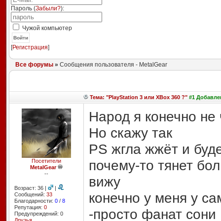
Пароль (
Забыли?
):
Чужой компьютер
Войти
[
Регистрация
]
Все форумы
»
Сообщения пользователя - MetalGear
Тема: "PlayStation 3 или XBox 360 ?"
#1 Добавлен
Народ я конечно не
Но скажу так
PS жгла жжёт и буд
почему-то тянет бол
Посетители
MetalGear
--
вижу
Возраст: 36 |
|
конечно у меня у са
Сообщений:
33
Благодарности:
0
/
8
Репутация:
0
-просто фанат сони
Предупреждений: 0
Друзья