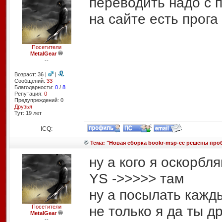
переводить надо с п
на сайте есть прога
Посетители
MetalGear
--
Возраст: 36 |
|
Сообщений:
33
Благодарности:
0
/
8
Репутация:
0
Предупреждений: 0
Друзья
Тут: 19 лет
ICQ:
Тема: "Новая сборка bookr-msp-cc решены пр
ну а кого я оскорбл
YS ->>>>> там
ну а посылать кажды
не только я да ты др
Посетители
MetalGear
--