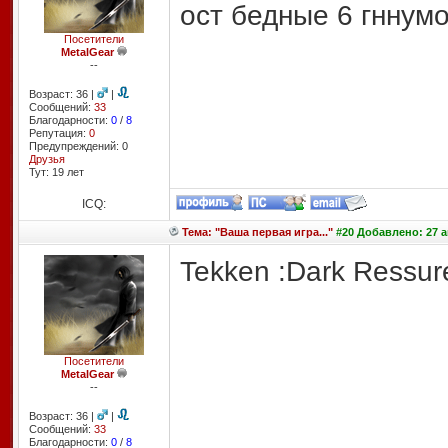
ост бедные 6 гннум
Посетители
MetalGear
--
Возраст: 36 |
|
Сообщений:
33
Благодарности:
0
/
8
Репутация:
0
Предупреждений: 0
Друзья
Тут: 19 лет
ICQ:
Тема: "Ваша первая игра..."
#20 Добавлено: 27 ав
Tekken :Dark Ressur
Посетители
MetalGear
--
Возраст: 36 |
|
Сообщений:
33
Благодарности:
0
/
8