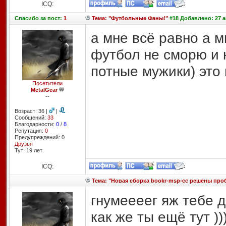
ICQ:
Спасибо
за пост:
1
Тема: "Футбольные Фаны!"
#18 Добавлено: 27 ав
а мне всё равно а мн
футбол не сморю и н
потные мужики) это н
Посетители
MetalGear
--
Возраст: 36 |
|
Сообщений:
33
Благодарности:
0
/
8
Репутация:
0
Предупреждений: 0
Друзья
Тут: 19 лет
ICQ:
Тема: "Новая сборка bookr-msp-cc решены пр
гнумеееег яж тебе 
как же ты ещё тут )))