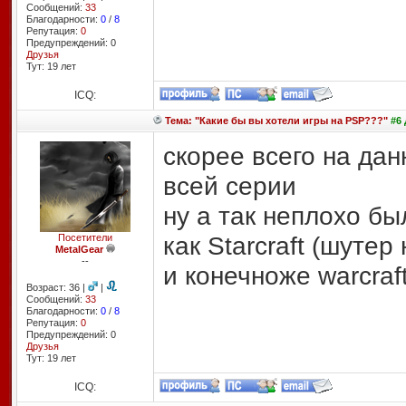
Сообщений:
33
Благодарности:
0
/
8
Репутация:
0
Предупреждений: 0
Друзья
Тут: 19 лет
ICQ:
Тема: "Какие бы вы хотели игры на PSP???"
#6 
cкорее всего на дан
всей серии
ну а так неплохо бы
как Starcraft (шутер
Посетители
MetalGear
--
и конечноже warcraft
Возраст: 36 |
|
Сообщений:
33
Благодарности:
0
/
8
Репутация:
0
Предупреждений: 0
Друзья
Тут: 19 лет
ICQ: