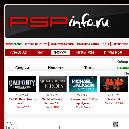
|
|
|
|
|
PSP
версия
Новое на сайте
Обратная связь
Команда сайта
FAQ
ПРАВИЛА
ГЛАВНАЯ
ЧАТ
ФОРУМ
ИГРЫ PS4
ИГРЫ PSP
Обзор 
Сходки
Новости
Темы
Сейв
По
10.02.24
10.02.24
29.09.23
27.05.23
Call Of Duty: Roads
Medal of Honor:
Всё открыто 100%
Tekken 6
to Vi ...
Heroes 51 ...
пройдено
Darken_0090
VadimR03
VadimR03
ZonicSonic
E-Mail: