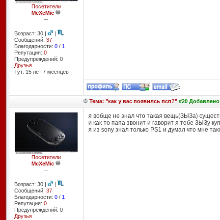
Посетители
McXeMic
--
Возраст: 30 |
|
Сообщений:
37
Благодарности:
0
/
1
Репутация:
0
Предупреждений: 0
Друзья
Тут: 15 лет 7 месяцев
Тема: "как у вас появилсь псп?"
#20 Добавлено: 
я вобще не знал что такая вещь(ЗЫЗа) сущест
и как-то папа звонит и гаворит я тебе ЗЫЗу ку
я из sony знал только PS1 и думал что мне так
Посетители
McXeMic
--
Возраст: 30 |
|
Сообщений:
37
Благодарности:
0
/
1
Репутация:
0
Предупреждений: 0
Друзья