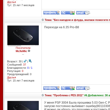
Друзья
Тут: 15 лет 7 месяцев
Тема: "Без наездом и флуда, знатаки помогите п
Переходи на 6.35 Pro-B8
Посетители
McXeMic
--
Возраст: 30 |
|
Сообщений:
37
Благодарности:
0
/
1
Репутация:
0
Предупреждений: 0
Друзья
Тут: 15 лет 7 месяцев
Тема: "Проблема с PES 2011"
#6 Добавлено: 30 а
У меня PSP 3004 Была прошивка 5.03 Gen-C PE
запуске постоянно выбивает ошибку(80110306
И можно ли убрать эту прошивку и поставить 