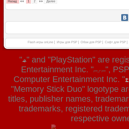
««
»»
Назад
1
2
Далее
|
|
|
|
Flash игры onLine
Игры для PSP
Обои для PSP
Софт для PSP
"
" and "PlayStation" are re
Entertainment Inc. "
", PS
Computer Entertainment Inc. "
"Memory Stick Duo" logotype ar
titles, publisher names, tradema
trademarks, registered tradem
respective owner