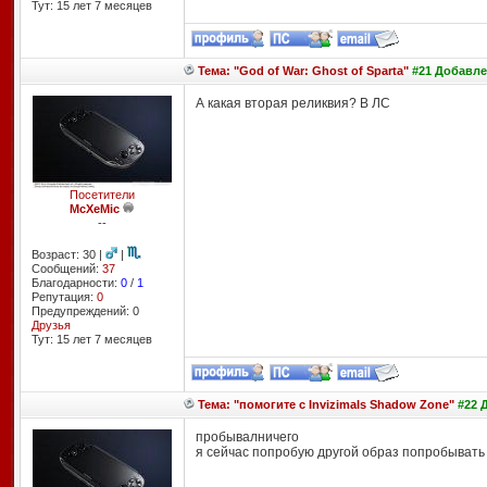
Тут: 15 лет 7 месяцев
Тема: "God of War: Ghost of Sparta"
#21 Добавлен
А какая вторая реликвия? В ЛС
Посетители
McXeMic
--
Возраст: 30 |
|
Сообщений:
37
Благодарности:
0
/
1
Репутация:
0
Предупреждений: 0
Друзья
Тут: 15 лет 7 месяцев
Тема: "помогите с Invizimals Shadow Zone"
#22 Д
пробывалничего
я сейчас попробую другой образ попробывать