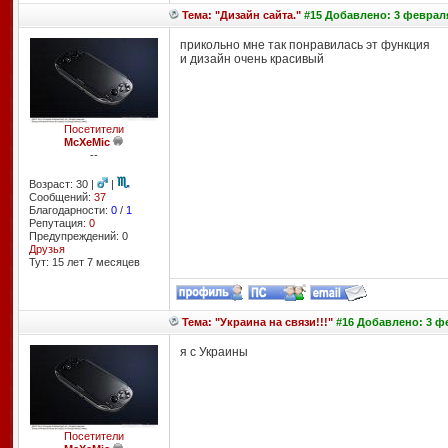
Тема: "Дизайн сайта."
#15 Добавлено: 3 февраля
прикольно мне так понравилась эт функция
и дизайн очень красивый
Посетители
McXeMic
--
Возраст: 30 |
|
Сообщений:
37
Благодарности:
0
/
1
Репутация:
0
Предупреждений: 0
Друзья
Тут: 15 лет 7 месяцев
Тема: "Украина на связи!!!"
#16 Добавлено: 3 фе
я с Украины
Посетители