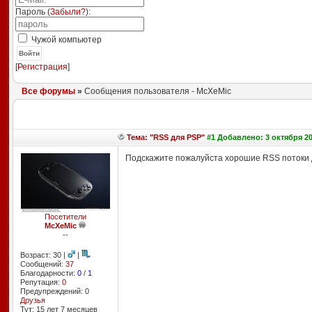
Пароль (
Забыли?
):
Чужой компьютер
Войти
[
Регистрация
]
Все форумы
»
Сообщения пользователя - McXeMic
Тема: "RSS для PSP"
#1 Добавлено: 3 октября 20
Подскажите пожалуйста хорошие RSS потоки
Посетители
McXeMic
--
Возраст: 30 |
|
Сообщений:
37
Благодарности:
0
/
1
Репутация:
0
Предупреждений: 0
Друзья
Тут: 15 лет 7 месяцев