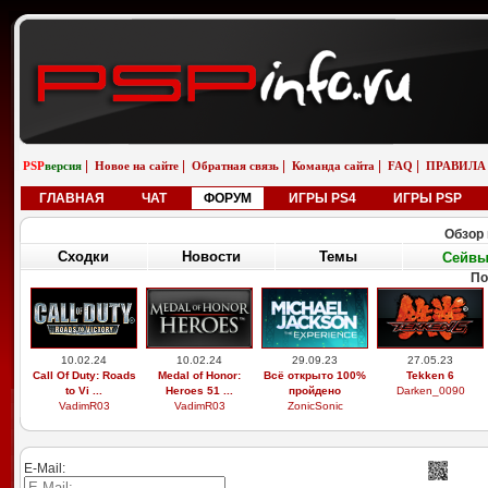
|
|
|
|
|
PSP
версия
Новое на сайте
Обратная связь
Команда сайта
FAQ
ПРАВИЛА
ГЛАВНАЯ
ЧАТ
ФОРУМ
ИГРЫ PS4
ИГРЫ PSP
Обзор 
Сходки
Новости
Темы
Сейв
По
10.02.24
10.02.24
29.09.23
27.05.23
Call Of Duty: Roads
Medal of Honor:
Всё открыто 100%
Tekken 6
to Vi ...
Heroes 51 ...
пройдено
Darken_0090
VadimR03
VadimR03
ZonicSonic
E-Mail: