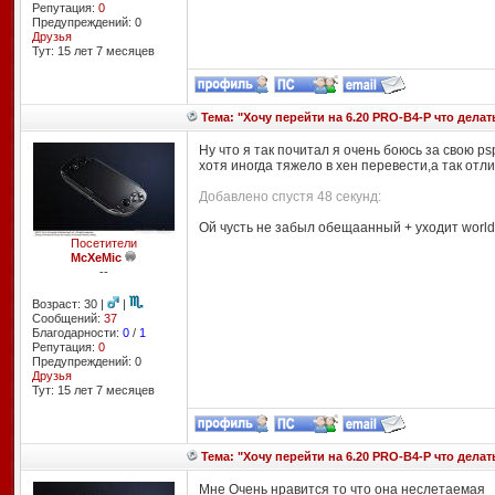
Репутация:
0
Предупреждений: 0
Друзья
Тут: 15 лет 7 месяцев
Тема: "Хочу перейти на 6.20 PRO-B4-P что делат
Ну что я так почитал я очень боюсь за свою p
хотя иногда тяжело в хен перевести,а так от
Добавлено спустя 48 секунд:
Ой чусть не забыл обещаанный + уходит worl
Посетители
McXeMic
--
Возраст: 30 |
|
Сообщений:
37
Благодарности:
0
/
1
Репутация:
0
Предупреждений: 0
Друзья
Тут: 15 лет 7 месяцев
Тема: "Хочу перейти на 6.20 PRO-B4-P что делат
Мне Очень нравится то что она неслетаемая