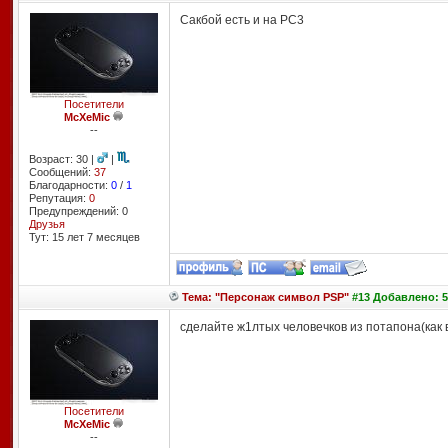
Сакбой есть и на РС3
Посетители
McXeMic
--
Возраст: 30 |
|
Сообщений:
37
Благодарности:
0
/
1
Репутация:
0
Предупреждений: 0
Друзья
Тут: 15 лет 7 месяцев
Тема: "Персонаж символ PSP"
#13 Добавлено: 5
сделайте ж1лтых человечков из потапона(как в
Посетители
McXeMic
--