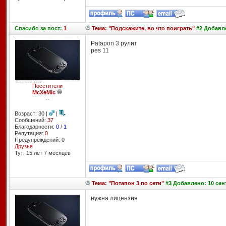
Спасибо
за пост:
1
Тема: "Подскажите, во что поиграть"
#2 Добавле
Patapon 3 рулит
pes 11
Посетители
McXeMic
--
Возраст: 30 |
|
Сообщений:
37
Благодарности:
0
/
1
Репутация:
0
Предупреждений: 0
Друзья
Тут: 15 лет 7 месяцев
Тема: "Потапон 3 по сети"
#3 Добавлено: 10 сент
нужна лицензия