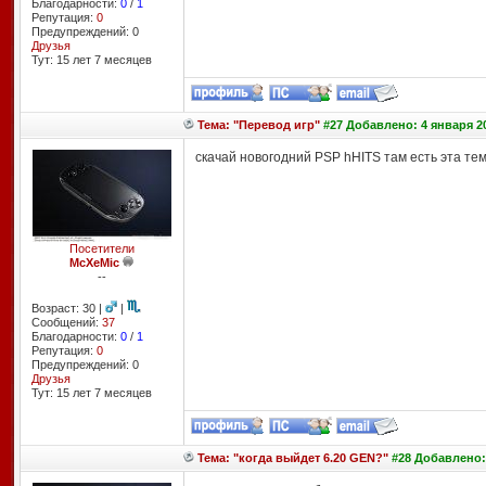
Благодарности:
0
/
1
Репутация:
0
Предупреждений: 0
Друзья
Тут: 15 лет 7 месяцев
Тема: "Перевод игр"
#27 Добавлено: 4 января 20
скачай новогодний PSP hHITS там есть эта те
Посетители
McXeMic
--
Возраст: 30 |
|
Сообщений:
37
Благодарности:
0
/
1
Репутация:
0
Предупреждений: 0
Друзья
Тут: 15 лет 7 месяцев
Тема: "когда выйдет 6.20 GEN?"
#28 Добавлено: 