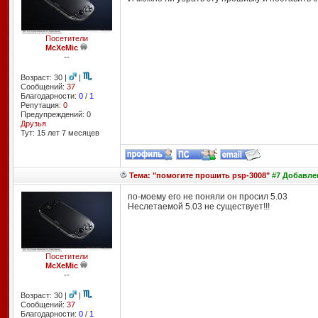
Посетители
McXeMic
--
Возраст: 30 |
|
Сообщений:
37
Благодарности:
0
/
1
Репутация:
0
Предупреждений: 0
Друзья
Тут: 15 лет 7 месяцев
Тема: "помогите прошить psp-3008"
#7 Добавлен
по-моему его не поняли он просил 5.03
Неслетаемой 5.03 не существует!!!
Посетители
McXeMic
--
Возраст: 30 |
|
Сообщений:
37
Благодарности:
0
/
1