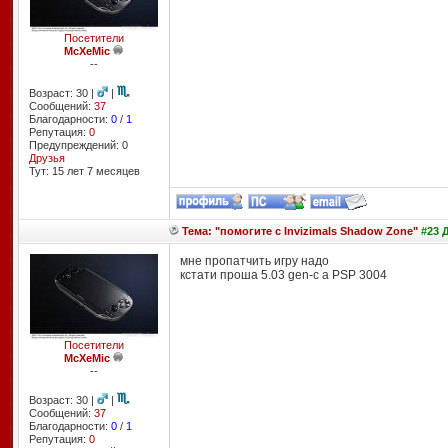
Посетители
McXeMic
--
Возраст: 30 |
|
Сообщений:
37
Благодарности:
0
/
1
Репутация:
0
Предупреждений: 0
Друзья
Тут: 15 лет 7 месяцев
Тема: "помогите с Invizimals Shadow Zone"
#23 Д
мне пропатчить игру надо
кстати проша 5.03 gen-c a PSP 3004
Посетители
McXeMic
--
Возраст: 30 |
|
Сообщений:
37
Благодарности:
0
/
1
Репутация:
0