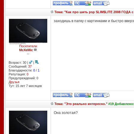
Тема: "Как про шить psp SLIM$LITE 2008 ГОДА с 
заходишь в папку с картинками и быстро вверз
Посетители
McXeMic
--
Возраст: 30 |
|
Сообщений:
37
Благодарности:
0
/
1
Репутация:
0
Предупреждений: 0
Друзья
Тут: 15 лет 7 месяцев
Тема: "Это реально интересно."
#19 Добавлено: 
Она золотая?