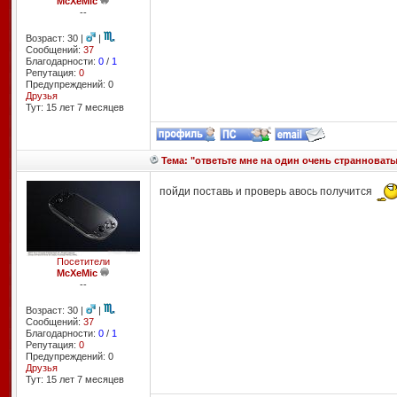
McXeMic
--
Возраст: 30 |
|
Сообщений:
37
Благодарности:
0
/
1
Репутация:
0
Предупреждений: 0
Друзья
Тут: 15 лет 7 месяцев
Тема: "ответьте мне на один очень странноваты
пойди поставь и проверь авось получится
Посетители
McXeMic
--
Возраст: 30 |
|
Сообщений:
37
Благодарности:
0
/
1
Репутация:
0
Предупреждений: 0
Друзья
Тут: 15 лет 7 месяцев