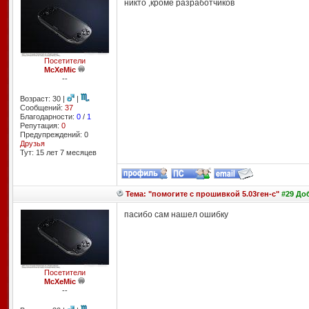
никто ,кроме разработчиков
Посетители
McXeMic
--
Возраст: 30 |
|
Сообщений:
37
Благодарности:
0
/
1
Репутация:
0
Предупреждений: 0
Друзья
Тут: 15 лет 7 месяцев
Тема: "помогите с прошивкой 5.03ген-с"
#29 Доб
пасибо сам нашел ошибку
Посетители
McXeMic
--