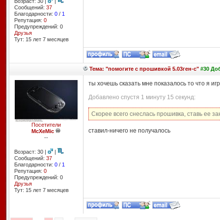
Возраст: 30 |
|
Сообщений:
37
Благодарности:
0
/
1
Репутация:
0
Предупреждений: 0
Друзья
Тут: 15 лет 7 месяцев
Тема: "помогите с прошивкой 5.03ген-с"
#30 Доб
ты хочешь сказать мне показалось то что я иг
Добавлено спустя 1 минуту 15 секунд:
Скорее всего снеслась прошивка, ставь ее з
Посетители
ставил-ничего не получалось
McXeMic
--
Возраст: 30 |
|
Сообщений:
37
Благодарности:
0
/
1
Репутация:
0
Предупреждений: 0
Друзья
Тут: 15 лет 7 месяцев