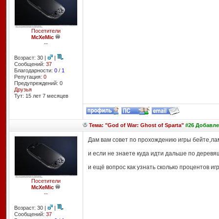
Посетители
McXeMic
--
Возраст: 30 |
|
Сообщений:
37
Благодарности:
0
/
1
Репутация:
0
Предупреждений: 0
Друзья
Тут: 15 лет 7 месяцев
Тема: "God of War: Ghost of Sparta"
#26 Добавлен
Дам вам совет по прохождению игры бейте,ла
и если не знаете куда идти дальше по деревя
и ещё вопрос как узнать сколько процентов и
Посетители
McXeMic
--
Возраст: 30 |
|
Сообщений:
37