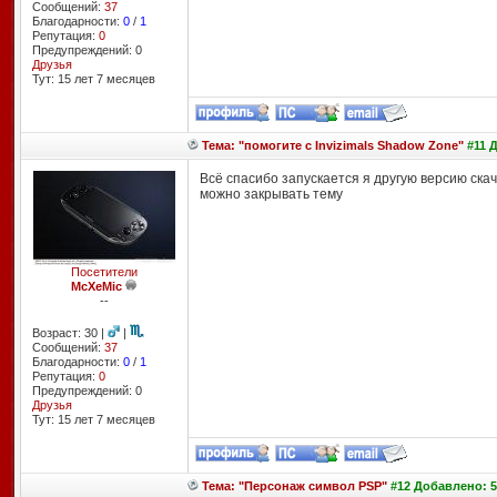
Сообщений:
37
Благодарности:
0
/
1
Репутация:
0
Предупреждений: 0
Друзья
Тут: 15 лет 7 месяцев
Тема: "помогите с Invizimals Shadow Zone"
#11 Д
Всё спасибо запускается я другую версию ска
можно закрывать тему
Посетители
McXeMic
--
Возраст: 30 |
|
Сообщений:
37
Благодарности:
0
/
1
Репутация:
0
Предупреждений: 0
Друзья
Тут: 15 лет 7 месяцев
Тема: "Персонаж символ PSP"
#12 Добавлено: 5