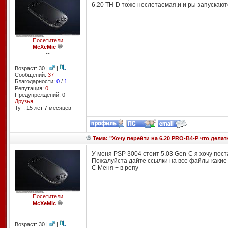
6.20 TH-D тоже неслетаемая,и и ры запускаю
Посетители
McXeMic
--
Возраст: 30 |
|
Сообщений:
37
Благодарности:
0
/
1
Репутация:
0
Предупреждений: 0
Друзья
Тут: 15 лет 7 месяцев
Тема: "Хочу перейти на 6.20 PRO-B4-P что делат
У меня PSP 3004 стоит 5.03 Gen-C я хочу пос
Пожалуйста дайте ссылки на все файлы какие 
С Меня + в репу
Посетители
McXeMic
--
Возраст: 30 |
|