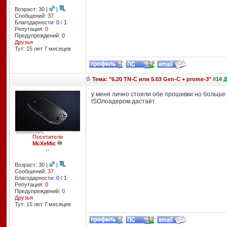
Возраст: 30 |
|
Сообщений:
37
Благодарности:
0
/
1
Репутация:
0
Предупреждений: 0
Друзья
Тут: 15 лет 7 месяцев
Тема: "6.20 TN-C или 5.03 Gen-C + prome-3"
#14 Д
у меня лично стояли обе прошивки но больше п
ISOлоадером дастаёт
Посетители
McXeMic
--
Возраст: 30 |
|
Сообщений:
37
Благодарности:
0
/
1
Репутация:
0
Предупреждений: 0
Друзья
Тут: 15 лет 7 месяцев