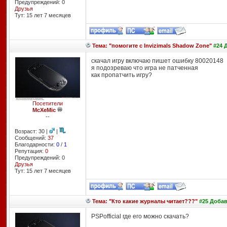
Предупреждений: 0
Друзья
Тут: 15 лет 7 месяцев
Тема: "помогите с Invizimals Shadow Zone"
#24 Д
скачал игру включаю пишет ошибку 80020148
я подозреваю что игра не патченная
как пропатчить игру?
Посетители
McXeMic
--
Возраст: 30 |
|
Сообщений:
37
Благодарности:
0
/
1
Репутация:
0
Предупреждений: 0
Друзья
Тут: 15 лет 7 месяцев
Тема: "Кто какие журналы читает???"
#25 Добавл
PSPofficial где его можно скачать?