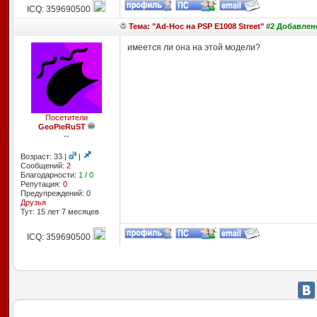
ICQ: 359690500
Тема: "Ad-Hoc на PSP E1008 Street"
#2 Добавлено
имеется ли она на этой модели?
Посетители
GeoPieRuST
--
Возраст: 33 |
|
Сообщений:
2
Благодарности:
1
/
0
Репутация:
0
Предупреждений: 0
Друзья
Тут: 15 лет 7 месяцев
ICQ: 359690500