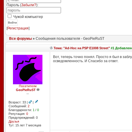
Пароль (
Забыли?
):
Чужой компьютер
Войти
[
Регистрация
]
Все форумы
»
Сообщения пользователя - GeoPieRuST
Тема: "Ad-Hoc на PSP E1008 Street"
#1 Добавлено
Вот, теперь точно понял. Просто я был в забл
осведомленность. И Спасибо за ответ.
Посетители
GeoPieRuST
--
Возраст: 33 |
|
Сообщений:
2
Благодарности:
1
/
0
Репутация:
0
Предупреждений: 0
Друзья
Тут: 15 лет 7 месяцев