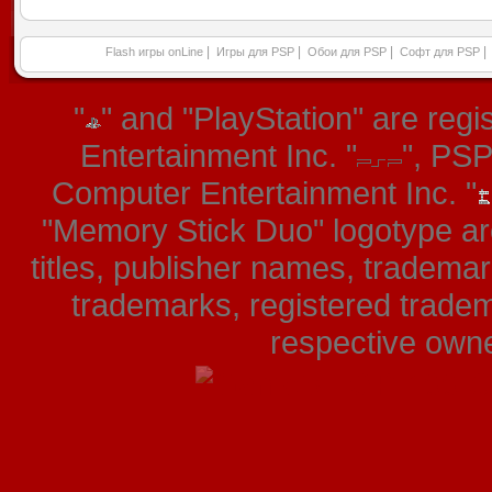
|
|
|
|
Flash игры onLine
Игры для PSP
Обои для PSP
Софт для PSP
"
" and "PlayStation" are re
Entertainment Inc. "
", PS
Computer Entertainment Inc. "
"Memory Stick Duo" logotype ar
titles, publisher names, tradema
trademarks, registered tradem
respective owner