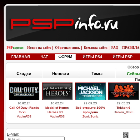
|
|
|
|
|
PSP
версия
Новое на сайте
Обратная связь
Команда сайта
FAQ
ПРАВИЛА
ГЛАВНАЯ
ЧАТ
ФОРУМ
ИГРЫ PS4
ИГРЫ PSP
Обзор 
Сходки
Новости
Темы
Сейв
По
10.02.24
10.02.24
29.09.23
27.05.23
Call Of Duty: Roads
Medal of Honor:
Всё открыто 100%
Tekken 6
to Vi ...
Heroes 51 ...
пройдено
Darken_0090
VadimR03
VadimR03
ZonicSonic
E-Mail: