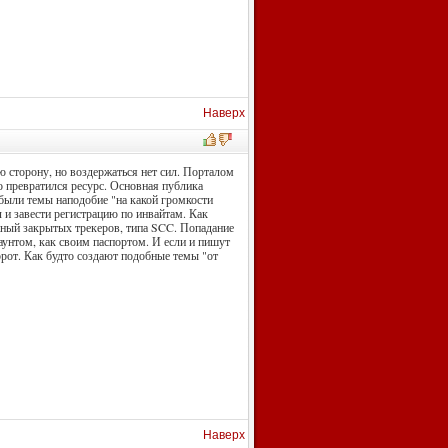
Наверх
ю сторону, но воздержаться нет сил. Порталом
то превратился ресурс. Основная публика
 были темы наподобие "на какой громкости
л и завести регистрацию по инвайтам. Как
ежный закрытых трекеров, типа SCC. Попадание
аунтом, как своим паспортом. И если и пишут
рот. Как будто создают подобные темы "от
Наверх