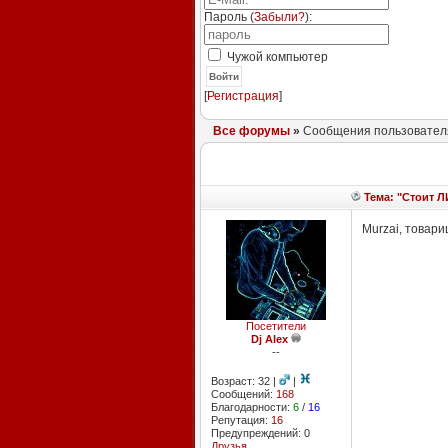
Пароль (
Забыли?
):
Чужой компьютер
Войти
[
Регистрация
]
Все форумы
»
Сообщения пользователя 
Тема: "Стоит Л
Murzai, товари
Посетители
Dj Alex
--
Возраст: 32 |
|
Сообщений:
168
Благодарности:
6
/
16
Репутация:
16
Предупреждений: 0
Друзья