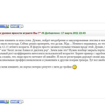
м уровне яркости играете Вы ?"
#5 Добавлено: 17 марта 2011 22:43
еня извинить за мои слова. Думаю, пойдет неодобрение и завуалированная лексика в мо
 около полугода. Сейчас решил проверить, что да как. Мда ... Немного поражаюсь, во ч
та 12-13 летнего возраста. И форум просто загажен глупыми темами вроде этой. Думаю,
" или "бесят ли вас блики от дисплея psp". Зачем вам это? Нужно вообще закрыть порта
иальный рост коэффициента интеллекта пользователей возрастет. Берите пример с заруб
ль сложно, что люди просто мечтают об инвайте. И после регистрации дорожат своим акк
максимальным проффессионализмом и уважением к другим юзерам трекера. Тут все наобо
 меня извините, но портал потерял репутет с пяти до тройки