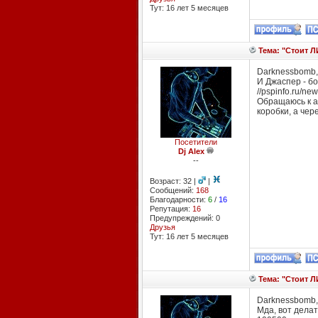
Тут: 16 лет 5 месяцев
Тема: "Стоит Л
Darknessbomb, 
И Джаспер - бо
//
pspinfo
.ru/ne
Обращаюсь к а
коробки, а чер
Посетители
Dj Alex
--
Возраст: 32 |
|
Сообщений:
168
Благодарности:
6
/
16
Репутация:
16
Предупреждений: 0
Друзья
Тут: 16 лет 5 месяцев
Тема: "Стоит Л
Darknessbomb,
Мда, вот делат