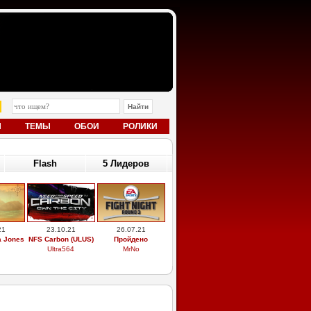
Ы
ТЕМЫ
ОБОИ
РОЛИКИ
Flash
5 Лидеров
21
23.10.21
26.07.21
a Jones
NFS Carbon (ULUS)
Пройдено
Ultra564
MrNo