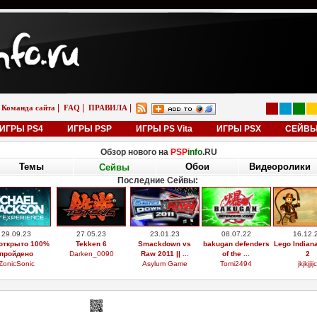
|
|
|
Команда сайта
FAQ
ПРАВИЛА
ИГРЫ PS4
ИГРЫ PSP
ИГРЫ PS Vita
ИГРЫ PSX
СЕЙВ
Обзор нового на
PSP
info
.RU
Темы
Обои
Видеоролики
Сейвы
Последние Сейвы:
29.09.23
27.05.23
23.01.23
08.07.22
16.12.
открыто 100%
Tekken 6
Smackdown vs
bakugan defenders
Lego Indian
пройдено
Darken_0090
Raw 2011 || ...
of the ...
2
ZonicSonic
Asylum Game
Tomi2494
jkjkjjijc