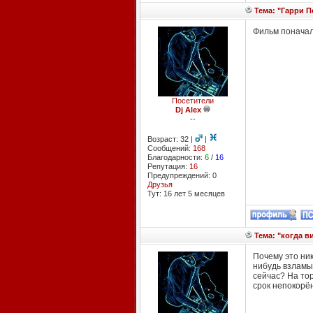
Тема: "Гарри П
Фильм поначалу
Посетители
Dj Alex
--
Возраст: 32 |
|
Сообщений:
168
Благодарности:
6
/
16
Репутация:
16
Предупреждений: 0
Друзья
Тут: 16 лет 5 месяцев
Тема: "когда ви
Почему это ник
нибудь взламыв
сейчас? На тор
срок непокорён