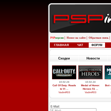
|
|
|
PSP
версия
Новое на сайте
Обратная связь
ГЛАВНАЯ
ЧАТ
ФОРУМ
Сходки
Новости
10.02.24
10.02.24
Call Of Duty: Roads
Medal of Honor:
Всё 
to Vi ...
Heroes 51 ...
VadimR03
VadimR03
E-Mail: