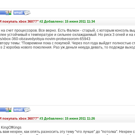
И покупать xbox 360??"
#2 Добавлено: 15 июня 2011 11:34
на счет процессоров. Все верно. Есть Фалкон - старый, с которым консоль вы
лее устойчивый к температуре и сильнее охлаждаемый. Но риск 3 огней и на 
ws/xbox-360-obzavedyotsya-novim-protsessorom-65943
втору темы: "Повремени пока с покупкой. Через пол года выйдет полностью 
ез 2 коробка нового поколения. Раз уж деньги некуда девать, то подожди выхо
И покупать xbox 360??"
#3 Добавлено: 15 июня 2011 11:26
 KingOfKings
ь вам нехрен, как опять разносить эту тему "что лучше" до "потолка". Нехрен 