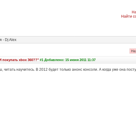
На
Найти с
- Dj Alex
На
И покупать xbox 360??"
#1 Добавлено: 15 июня 2011 11:37
ш, читать научитесь. В 2012 будет только анонс консоли. А когда уже она пост