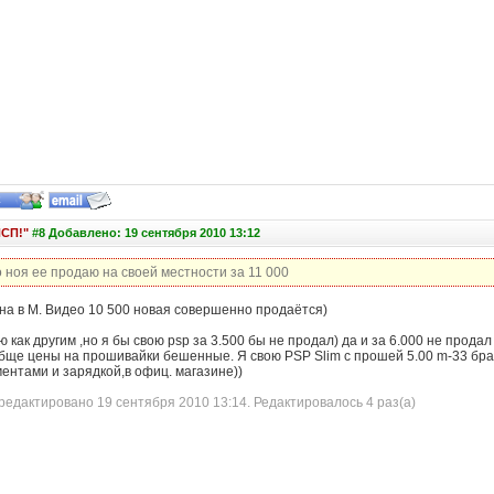
ПСП!"
#8 Добавлено: 19 сентября 2010 13:12
о ноя ее продаю на своей местности за 11 000
она в М. Видео 10 500 новая совершенно продаётся)
 как другим ,но я бы свою psp за 3.500 бы не продал) да и за 6.000 не продал б
бще цены на прошивайки бешенные. Я свою PSP Slim с прошей 5.00 m-33 брал 
ентами и зарядкой,в офиц. магазине))
едактировано 19 сентября 2010 13:14. Редактировалось 4 раз(а)