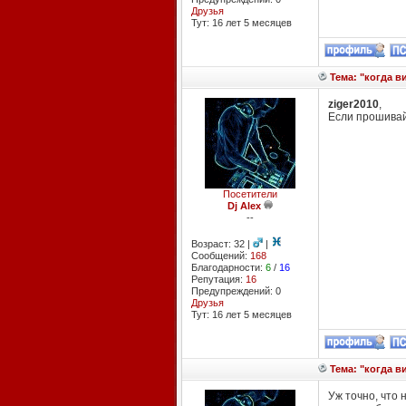
Друзья
Тут: 16 лет 5 месяцев
Тема: "когда ви
ziger2010
,
Если прошивай
Посетители
Dj Alex
--
Возраст: 32 |
|
Сообщений:
168
Благодарности:
6
/
16
Репутация:
16
Предупреждений: 0
Друзья
Тут: 16 лет 5 месяцев
Тема: "когда ви
Уж точно, что 