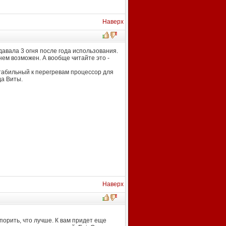
Наверх
давала 3 огня после года использования.
нем возможен. А вообще читайте это -
стабильный к перегревам процессор для
да Виты.
Наверх
спорить, что лучше. К вам придет еще