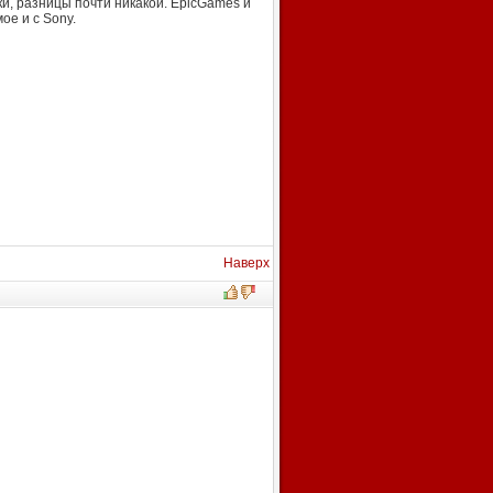
ки, разницы почти никакой. EpicGames и
ое и с Sony.
Наверх