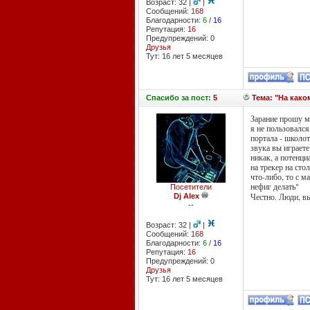
Возраст: 32 |
|
Сообщений:
168
Благодарности:
6
/
16
Репутация:
16
Предупреждений: 0
Друзья
Тут: 16 лет 5 месяцев
Спасибо
за пост:
5
Тема: "На како
Зарание прошу м
я не пользовался
портала - школо
звука вы играете
никак, а потенц
на трекер на сто
что-либо, то с 
нефиг делать"
Посетители
Честно. Люди, вы
Dj Alex
--
Возраст: 32 |
|
Сообщений:
168
Благодарности:
6
/
16
Репутация:
16
Предупреждений: 0
Друзья
Тут: 16 лет 5 месяцев