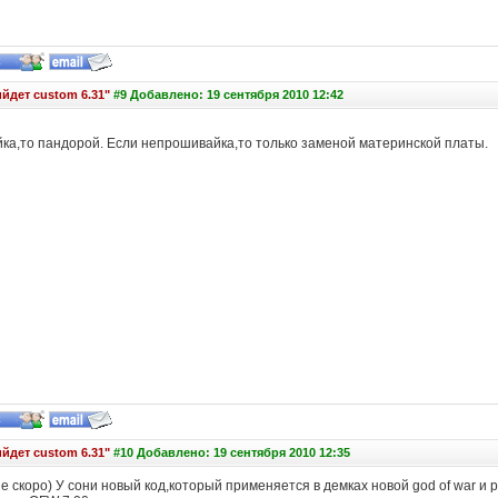
йдет custom 6.31"
#9 Добавлено: 19 сентября 2010 12:42
ка,то пандорой. Если непрошивайка,то только заменой материнской платы.
йдет custom 6.31"
#10 Добавлено: 19 сентября 2010 12:35
не скоро) У сони новый код,который применяется в демках новой god of war и pa