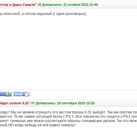
оттер и Дары Смерти"
#6 Добавлено: 21 ноября 2010 21:40
 классный, а потом скушный (( одни разговоры((
йдет custom 6.31"
#7 Добавлено: 19 сентября 2010 13:25
огда? Мы не можем отрицать что кастом проша 6.31 выйдёт. Так как против ло
ается. Та же самая ситуация была с PS 3. Все говорили,что защита у PS3 суп
рент трекерах уже вовсю разлитаюся образы сонькивских дисков. Так что мож
ной,НО когда нибудь её всё равно ломанут.