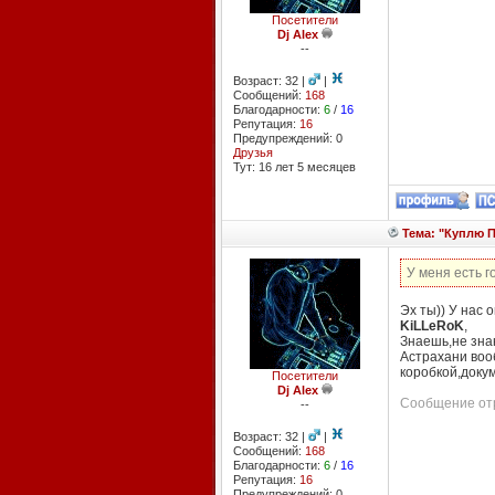
Посетители
Dj Alex
--
Возраст: 32 |
|
Сообщений:
168
Благодарности:
6
/
16
Репутация:
16
Предупреждений: 0
Друзья
Тут: 16 лет 5 месяцев
Тема: "Куплю 
У меня есть г
Эх ты)) У нас 
KiLLeRoK
,
Знаешь,не знаю
Астрахани воо
коробкой,докум
Посетители
Dj Alex
Сообщение отр
--
Возраст: 32 |
|
Сообщений:
168
Благодарности:
6
/
16
Репутация:
16
Предупреждений: 0