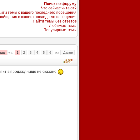
Поиск по форуму
Что сейчас читают?
йти темы с вашего последнего посещения
ообщения с вашего последнего посещения
Найти темы без ответов
Любимые темы
Популярные темы
««
»»
зад
1
2
3
4
5
6
Далее
упит в продажу нигде не сказано