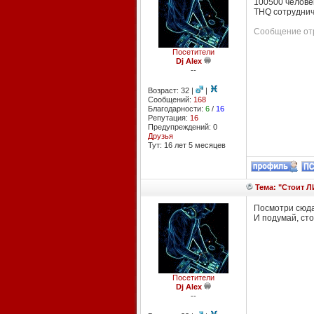
100500 человек
THQ сотруднича
Сообщение отр
Посетители
Dj Alex
--
Возраст: 32 |
|
Сообщений:
168
Благодарности:
6
/
16
Репутация:
16
Предупреждений: 0
Друзья
Тут: 16 лет 5 месяцев
Тема: "Стоит Л
Посмотри сюда
И подумай, стои
Посетители
Dj Alex
--