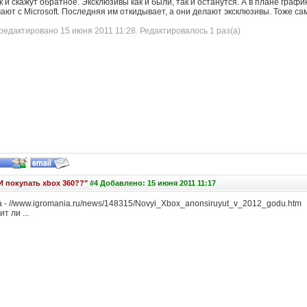
 и скажут обратное. Эксклюзивы как и были, так и останутся. А в плане графи
ют с Microsoft. Последняя им откидывает, а они делают эксклюзивы. Тоже сам
едактировано 15 июня 2011 11:28. Редактировалось 1 раз(а)
И покупать xbox 360??"
#4 Добавлено: 15 июня 2011 11:17
 - //www.igromania.ru/news/148315/Novyi_Xbox_anonsiruyut_v_2012_godu.htm
т ли ...