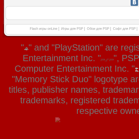
|
|
|
|
Flash игры onLine
Игры для PSP
Обои для PSP
Софт для PSP
"
" and "PlayStation" are re
Entertainment Inc. "
", PS
Computer Entertainment Inc. "
"Memory Stick Duo" logotype ar
titles, publisher names, tradema
trademarks, registered tradem
respective owner