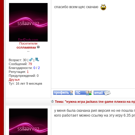
спасибо всем щяс скачаю
Посетители
ссллаавваа
--
Возраст: 30 |
|
Сообщений:
79
Благодарности:
0
/
2
Репутация:
1
Предупреждений: 0
Друзья
Тут: 16 лет 9 месяцев
Тема: "нужна игра jackass tne game плиизз на пр
у меня была скачана рип версия но не пошла 
кого работает можно ссылку на эту игру 6.35 p