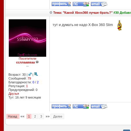
Тема: "Какой Xbox360 лучше брать?"
#30 Добавл
тут и думать не надо X-Box 360 Slim
Посетители
ссллаавваа
--
Возраст: 30 |
|
Сообщений:
79
Благодарности:
0
/
2
Репутация:
1
Предупреждений: 0
Друзья
Тут: 16 лет 9 месяцев
««
»»
Назад
1
2
3
Далее