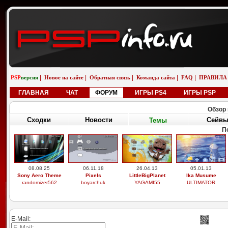
|
|
|
|
|
PSP
версия
Новое на сайте
Обратная связь
Команда сайта
FAQ
ПРАВИЛА
ГЛАВНАЯ
ЧАТ
ФОРУМ
ИГРЫ PS4
ИГРЫ PSP
Обзор 
Сходки
Новости
Сейв
Темы
П
08.08.25
06.11.18
26.04.13
05.01.13
Sony Aero Theme
Pixels
LittleBigPlanet
Ika Musume
randomizer562
boyarchuk
YAGAMI55
ULTIMATOR
E-Mail: