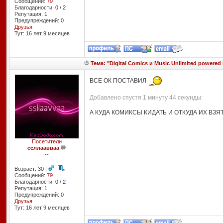
Сообщений:
79
Благодарности:
0
/
2
Репутация:
1
Предупреждений: 0
Друзья
Тут: 16 лет 9 месяцев
Тема: "Digital Comics и Music Unlimited powered 
ВСЕ ОК ПОСТАВИЛ
Добавлено спустя 1 минуту 44 секунды:
А КУДА КОМИКСЫ КИДАТЬ И ОТКУДА ИХ ВЗЯ
Посетители
ссллаавваа
--
Возраст: 30 |
|
Сообщений:
79
Благодарности:
0
/
2
Репутация:
1
Предупреждений: 0
Друзья
Тут: 16 лет 9 месяцев