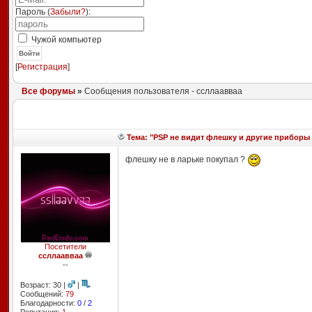
Пароль (
Забыли?
):
Чужой компьютер
Войти
[
Регистрация
]
Все форумы
»
Сообщения пользователя - ссллаавваа
Тема: "PSP не видит флешку и другие приборы 
флешку не в ларьке покупал ?
Посетители
ссллаавваа
--
Возраст: 30 |
|
Сообщений:
79
Благодарности:
0
/
2