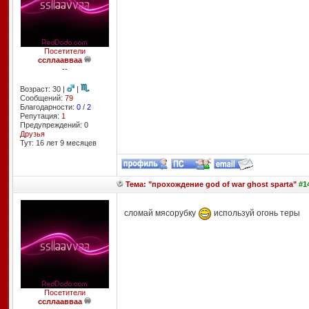
Посетители
ссллаавваа
--
Возраст: 30 |
|
Сообщений:
79
Благодарности:
0
/
2
Репутация:
1
Предупреждений: 0
Друзья
Тут: 16 лет 9 месяцев
Тема: "прохождение god of war ghost sparta"
#14
сломай мясорубку
используй огонь теры
Посетители
ссллаавваа