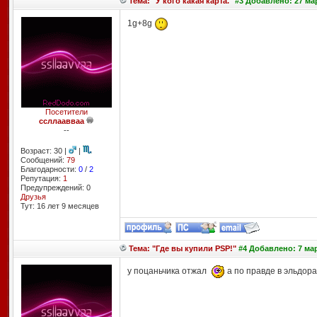
Тема: "У кого какая карта."
#3 Добавлено: 27 мар
1g+8g
Посетители
ссллаавваа
--
Возраст: 30 |
|
Сообщений:
79
Благодарности:
0
/
2
Репутация:
1
Предупреждений: 0
Друзья
Тут: 16 лет 9 месяцев
Тема: "Где вы купили PSP!"
#4 Добавлено: 7 мар
у поцаньчика отжал
а по правде в эльдор