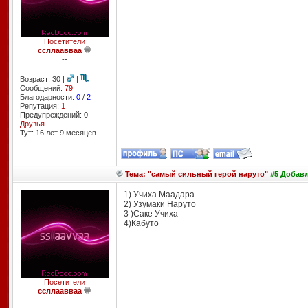
Посетители
ссллаавваа
--
Возраст: 30 |
|
Сообщений:
79
Благодарности:
0
/
2
Репутация:
1
Предупреждений: 0
Друзья
Тут: 16 лет 9 месяцев
Тема: "самый сильный герой наруто"
#5 Добавле
1) Учиха Маадара
2) Узумаки Наруто
3 )Саке Учиха
4)Кабуто
Посетители
ссллаавваа
--