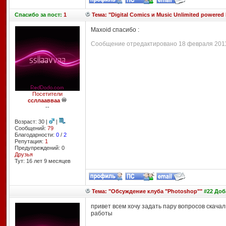
Спасибо
за пост:
1
Тема: "Digital Comics и Music Unlimited powered 
Maxoid спасибо :
Сообщение отредактировано 18 февраля 2011 
Посетители
ссллаавваа
--
Возраст: 30 |
|
Сообщений:
79
Благодарности:
0
/
2
Репутация:
1
Предупреждений: 0
Друзья
Тут: 16 лет 9 месяцев
Тема: "Обсуждение клуба "Photoshop""
#22 Доб
привет всем хочу задать пару вопросов скача
работы