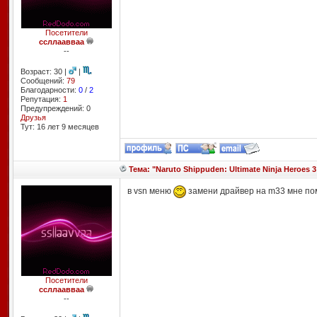
Посетители
ссллаавваа
--
Возраст: 30 |
|
Сообщений:
79
Благодарности:
0
/
2
Репутация:
1
Предупреждений: 0
Друзья
Тут: 16 лет 9 месяцев
Тема: "Naruto Shippuden: Ultimate Ninja Heroes 3
в vsn меню
замени драйвер на m33 мне пом
Посетители
ссллаавваа
--