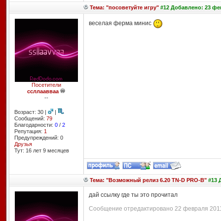
Тема: "посоветуйте игру"
#12 Добавлено: 23 фев
веселая ферма минис
Посетители
ссллаавваа
--
Возраст: 30 |
|
Сообщений:
79
Благодарности:
0
/
2
Репутация:
1
Предупреждений: 0
Друзья
Тут: 16 лет 9 месяцев
Тема: "Возможный релиз 6.20 TN-D PRO-B"
#13 
дай ссылку где ты это прочитал
Сообщение отредактировано 22 февраля 2011 