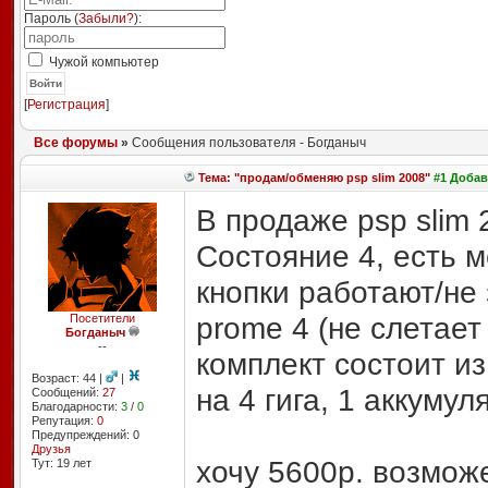
Пароль (
Забыли?
):
Чужой компьютер
Войти
[
Регистрация
]
Все форумы
»
Сообщения пользователя - Богданыч
Тема: "продам/обменяю psp slim 2008"
#1 Добавл
В продаже psp slim 
Состояние 4, есть 
кнопки работают/не 
prome 4 (не слетает
Посетители
Богданыч
--
комплект состоит из
Возраст: 44 |
|
на 4 гига, 1 аккумул
Сообщений:
27
Благодарности:
3
/
0
Репутация:
0
Предупреждений: 0
Друзья
хочу 5600р. возможе
Тут: 19 лет