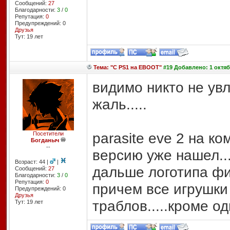
Сообщений:
27
Благодарности:
3
/
0
Репутация:
0
Предупреждений: 0
Друзья
Тут: 19 лет
Тема: "С PS1 на EBOOT"
#19 Добавлено: 1 октяб
видимо никто не увл
жаль.....
parasite eve 2 на к
Посетители
Богданыч
--
версию уже нашел...
Возраст: 44 |
|
дальше логотипа фир
Сообщений:
27
Благодарности:
3
/
0
Репутация:
0
причем все игрушки
Предупреждений: 0
Друзья
траблов.....кроме од
Тут: 19 лет