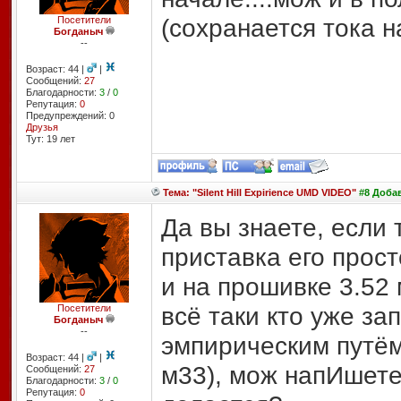
(сохранается тока н
Посетители
Богданыч
--
Возраст: 44 |
|
Сообщений:
27
Благодарности:
3
/
0
Репутация:
0
Предупреждений: 0
Друзья
Тут: 19 лет
Тема: "Silent Hill Expirience UMD VIDEO"
#8 Добав
Да вы знаете, если 
приставка его прост
и на прошивке 3.52 
всё таки кто уже за
Посетители
Богданыч
--
эмпирическим путём
Возраст: 44 |
|
м33), мож напИшете
Сообщений:
27
Благодарности:
3
/
0
Репутация:
0