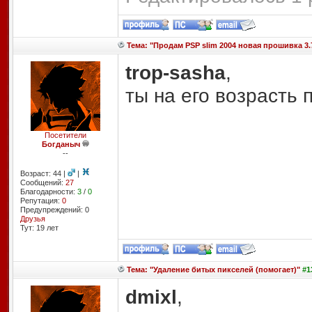
Тема: "Продам PSP slim 2004 новая прошивка 3.
trop-sasha
,
ты на его возрасть по
Посетители
Богданыч
--
Возраст: 44 |
|
Сообщений:
27
Благодарности:
3
/
0
Репутация:
0
Предупреждений: 0
Друзья
Тут: 19 лет
Тема: "Удаление битых пикселей (помогает)"
#13
dmixl
,