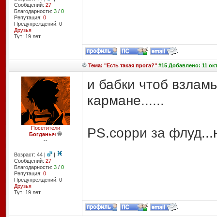
Сообщений:
27
Благодарности:
3
/
0
Репутация:
0
Предупреждений: 0
Друзья
Тут: 19 лет
Тема: "Есть такая прога?"
#15 Добавлено: 11 окт
и бабки чтоб взлам
кармане......
Посетители
PS.сорри за флуд...н
Богданыч
--
Возраст: 44 |
|
Сообщений:
27
Благодарности:
3
/
0
Репутация:
0
Предупреждений: 0
Друзья
Тут: 19 лет