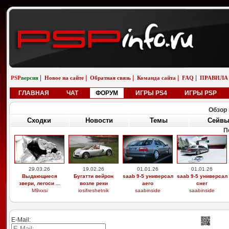
|
|
|
|
|
PSP
версия
Новое на сайте
Обратная связь
Команда сайта
FAQ
ПРАВИЛА
ГЛАВНАЯ
ЧАТ
ФОРУМ
ИГРЫ PS4
ИГРЫ PSP
Обзор 
Сходки
Новости
Темы
Сейв
После
13.07.14
13.07.14
13.07.14
13.07.14
Cloudy with a
Asphalt 2 Urban GT
Tekken 5: Dark
Tekken 5: Dark
Chance of M ...
.:Canon:.
Resurrecti ...
Resurrecti ...
.:Canon:.
.:Canon:.
.:Canon:.
E-Mail: