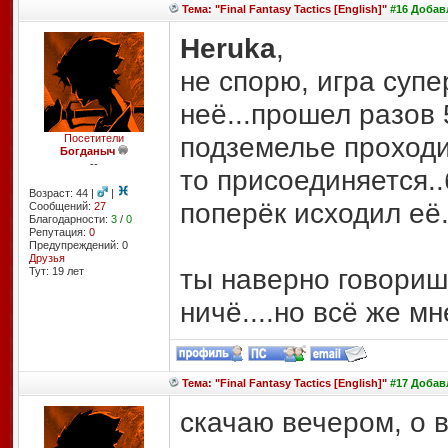
Тема: "Final Fantasy Tactics [English]"
#16 Добавл
Heruka
,
не спорю, игра супе
неё...прошел разов 
подземелье проходи
Посетители
Богданыч
--
то присоединяется..
Возраст: 44 |
|
поперёк исходил её..
Сообщений:
27
Благодарности:
3
/
0
Репутация:
0
Предупреждений: 0
Друзья
ты наверно говоришь
Тут: 19 лет
ничё....но всё же мн
Тема: "Final Fantasy Tactics [English]"
#17 Добавл
скачаю вечером, о в