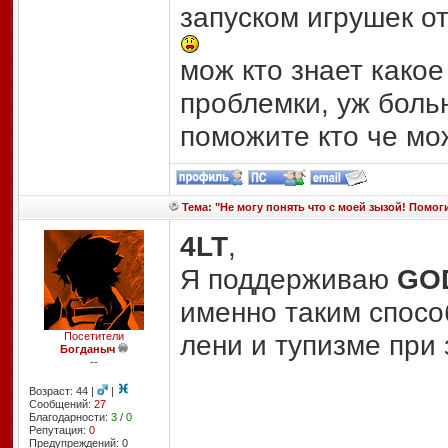
запуском игрушек от
мож кто знает какое
проблемки, уж больн
поможите кто че мо
Тема: "Не могу понять что с моей зызой! Помоги
4LT
,
Я поддерживаю
GO
именно таким спосо
лени и тупизме при 
Посетители
Богданыч
--
Возраст: 44 |
|
Сообщений:
27
Благодарности:
3
/
0
Репутация:
0
Предупреждений: 0