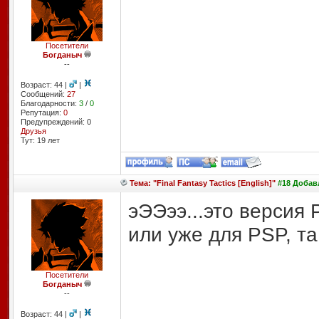
Посетители
Богданыч
--
Возраст: 44 |
|
Сообщений:
27
Благодарности:
3
/
0
Репутация:
0
Предупреждений: 0
Друзья
Тут: 19 лет
Тема: "Final Fantasy Tactics [English]"
#18 Добавл
эЭЭээ...это версия
или уже для PSP, та
Посетители
Богданыч
--
Возраст: 44 |
|