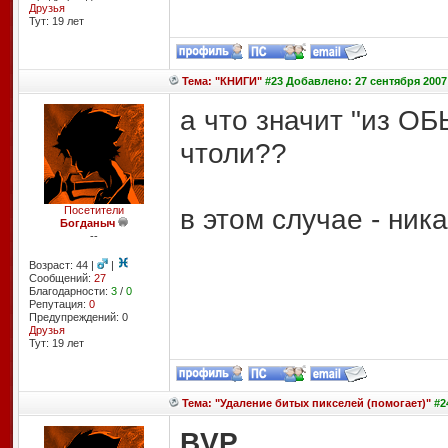
Друзья
Тут: 19 лет
Тема: "КНИГИ"
#23 Добавлено: 27 сентября 2007
а что значит "из 
чтоли??
в этом случае - никак
Посетители
Богданыч
--
Возраст: 44 |
|
Сообщений:
27
Благодарности:
3
/
0
Репутация:
0
Предупреждений: 0
Друзья
Тут: 19 лет
Тема: "Удаление битых пикселей (помогает)"
#2
BVP
,