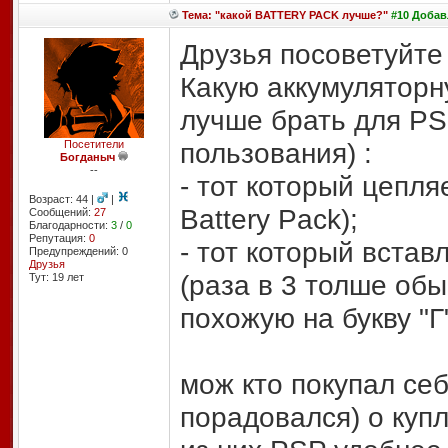
Тема: "какой BATTERY PACK лучше?"
#10 Добавл
Друзья посоветуйте
Какую аккумулятор
лучше брать для PSP
пользования) :
Посетители
Богданыч
--
- тот который цепля
Возраст: 44 |
|
Battery Pack);
Сообщений:
27
Благодарности:
3
/
0
Репутация:
0
- тот который вста
Предупреждений: 0
Друзья
(раза в 3 толше обы
Тут: 19 лет
похожую на букву "Г"
мож кто покупал себ
порадовался) о купл