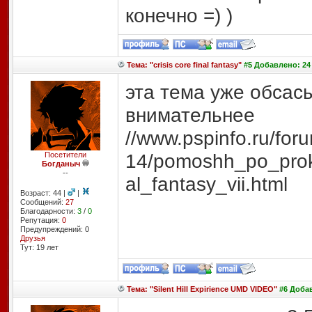
конечно =) )
Тема: "crisis core final fantasy"
#5 Добавлено: 24 
эта тема уже обсас
внимательнее
//www.pspinfo.ru/for
14/pomoshh_po_prokh
Посетители
Богданыч
--
al_fantasy_vii.html
Возраст: 44 |
|
Сообщений:
27
Благодарности:
3
/
0
Репутация:
0
Предупреждений: 0
Друзья
Тут: 19 лет
Тема: "Silent Hill Expirience UMD VIDEO"
#6 Добав