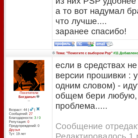
из них PSP удобнее 
а то вот надумал бр
что лучше....
заранее спасибо!
Тема: "Помогите с выбором Psp"
#11 Добавлено:
если в средствах не 
версии прошивки : у
одним словом) - иду
общем бери любую, 
Посетители
Богданыч
--
проблема.....
Возраст: 44 |
|
Сообщений:
27
Благодарности:
3
/
0
Репутация:
0
Сообщение отредакт
Предупреждений: 0
Друзья
Редактировалось 1 
Тут: 19 лет