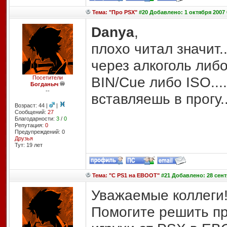
Тема: "Про PSX"
#20 Добавлено: 1 октября 2007 
Danya
,
плохо читал значит.
через алкоголь либ
BIN/Cue либо ISO...
Посетители
Богданыч
--
вставляешь в прогу....
Возраст: 44 |
|
Сообщений:
27
Благодарности:
3
/
0
Репутация:
0
Предупреждений: 0
Друзья
Тут: 19 лет
Тема: "С PS1 на EBOOT"
#21 Добавлено: 28 сент
Уважаемые коллеги
Помогите решить пр