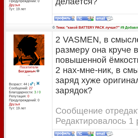
делается?
Предупреждений: 0
Друзья
Тут: 19 лет
Тема: "какой BATTERY PACK лучше?"
#9 Добавле
2 VASMEN, в смысле
размеру она круче в
повышенной ёмкость
2 нах-мне-ник, в см
Посетители
Богданыч
--
заряд хуже оригина
Возраст: 44 |
|
зарядок?
Сообщений:
27
Благодарности:
3
/
0
Репутация:
0
Предупреждений: 0
Друзья
Сообщение отредакт
Тут: 19 лет
Редактировалось 1 