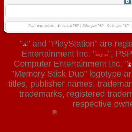
|
|
|
|
Flash игры onLine
Игры для PSP
Обои для PSP
Софт для PSP
"
" and "PlayStation" are re
Entertainment Inc. "
", PS
Computer Entertainment Inc. "
"Memory Stick Duo" logotype ar
titles, publisher names, tradema
trademarks, registered tradem
respective owner