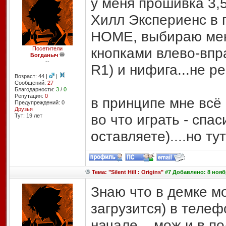
у меня прошивка 3,
Хилл Экспериенс в 
HOME, выбираю ме
кнопками влево-впра
Посетители
Богданыч
--
R1) и нифига...не ре
Возраст: 44 |
|
Сообщений:
27
Благодарности:
3
/
0
Репутация:
0
в принципе мне всё
Предупреждений: 0
Друзья
во что играть - спас
Тут: 19 лет
оставляете)....но ту
Тема: "Silent Hill : Origins"
#7 Добавлено: 8 ноябр
Знаю что в демке м
загрузится) в телеф
начале....мож и в п