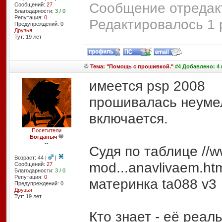
Сообщение отредакт
Сообщений:
27
Благодарности:
3
/
0
Репутация:
0
Редактировалось 1 
Предупреждений: 0
Друзья
Тут: 19 лет
Тема: "Помощь с прошивкой."
#4 Добавлено: 4 
имеется psp 2008
прошивалась неумел
включается.
Посетители
Богданыч
--
Судя по таблице //w
Возраст: 44 |
|
mod...anavlivaem.ht
Сообщений:
27
Благодарности:
3
/
0
Репутация:
0
материнка ta088 v3
Предупреждений: 0
Друзья
Тут: 19 лет
Кто знает - её реал