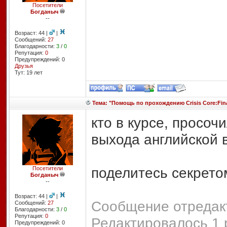
Посетители
Богданыч
--
Возраст: 44 |
|
Сообщений:
27
Благодарности:
3
/
0
Репутация:
0
Предупреждений: 0
Друзья
Тут: 19 лет
Тема: "Помощь по прохождению Crisis Core:Final
кто в курсе, просоч
выхода английской 
поделитесь секретом
Посетители
Богданыч
--
Возраст: 44 |
|
Сообщение отредакт
Сообщений:
27
Благодарности:
3
/
0
Репутация:
0
Редактировалось 1 
Предупреждений: 0