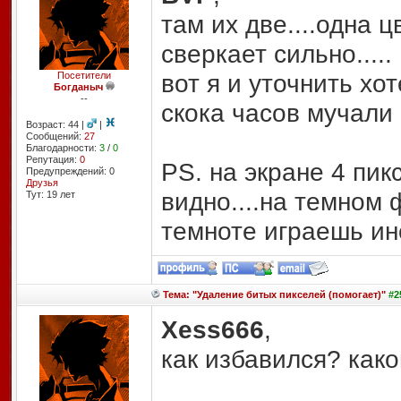
там их две....одна 
сверкает сильно.....
вот я и уточнить хо
Посетители
Богданыч
--
скока часов мучали п
Возраст: 44 |
|
Сообщений:
27
Благодарности:
3
/
0
Репутация:
0
PS. на экране 4 пик
Предупреждений: 0
Друзья
видно....на темном 
Тут: 19 лет
темноте играешь ино
Тема: "Удаление битых пикселей (помогает)"
#2
Xess666
,
как избавился? како