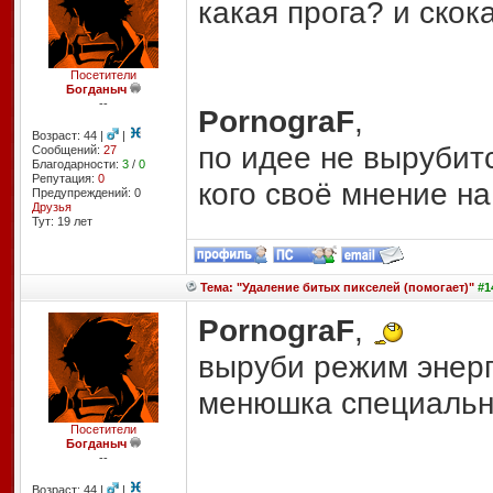
какая прога? и скок
Посетители
Богданыч
--
PornograF
,
Возраст: 44 |
|
по идее не вырубитс
Сообщений:
27
Благодарности:
3
/
0
Репутация:
0
кого своё мнение на
Предупреждений: 0
Друзья
Тут: 19 лет
Тема: "Удаление битых пикселей (помогает)"
#14
PornograF
,
выруби режим энерг
менюшка специальная
Посетители
Богданыч
--
Возраст: 44 |
|