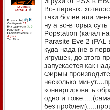
игрухи от PSX в EB
Во- первых: хотелос
Посетители
Богданыч
--
таки более или мен
Возраст: 44 |
|
ну а во-вторых суть
Сообщений:
27
Благодарности:
3
/
0
Репутация:
0
Popstation (качал на
Предупреждений: 0
Друзья
Parasite Eve 2 (PAL
Тут: 19 лет
куда нада (не в пе
игрушек, до этого п
запускается как над
фирмы производителя
несколько минут....
конвертировать обр
одно и тоже.....(са
без проблем).....про