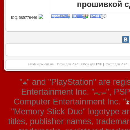
прошивкой сд
ICQ: 585776446
|
|
|
|
Flash игры onLine
Игры для PSP
Обои для PSP
Софт для PSP
"
" and "PlayStation" are re
Entertainment Inc. "
", PS
Computer Entertainment Inc. "
"Memory Stick Duo" logotype ar
titles, publisher names, tradema