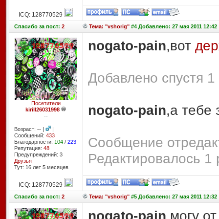
ICQ: 128770529
Спасибо
за пост:
2
Тема: "vshorig"
#4 Добавлено: 27 мая 2011 12:42
nogato-pain
,вот
де
Добавлено спустя 1 
Посетители
nogato-pain
,а тебе
kirill26031998
--
Возраст: -- |
|
Сообщений:
433
Сообщение отредакт
Благодарности:
104
/
223
Репутация:
48
Редактировалось 1 
Предупреждений: 3
Друзья
Тут: 16 лет 5 месяцев
ICQ: 128770529
Спасибо
за пост:
2
Тема: "vshorig"
#5 Добавлено: 27 мая 2011 12:32
nogato-pain
,могу от