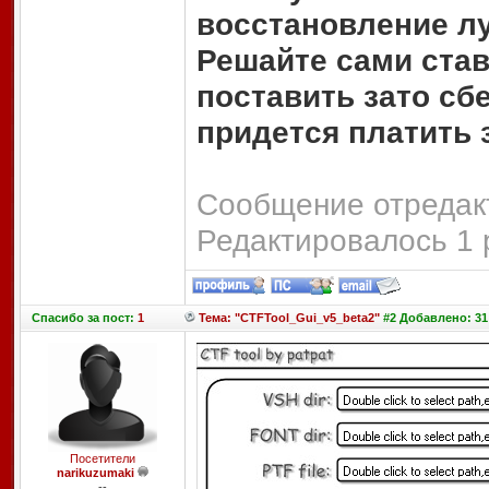
восстановление лу
Решайте сами став
поставить зато сбе
придется платить 
Сообщение отредакт
Редактировалось 1 
Спасибо
за пост:
1
Тема: "CTFTool_Gui_v5_beta2"
#2 Добавлено: 31 
Посетители
narikuzumaki
--