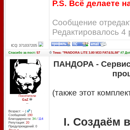
P.S. Всё делаете н
Сообщение отредакт
Редактировалось 4 
ICQ: 371037205
Спасибо
за пост:
57
Тема: "PANDORA LITE 3.80 M33 FAT&SLIM"
#7 Доб
ПАНДОРА - Сервис
про
(также этот комплект
Посетители
GaZ
--
Возраст: -- |
|
Сообщений:
190
I. Создаём
Благодарности:
34
/
114
Репутация:
20
Предупреждений: 0