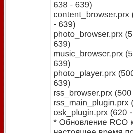
638 - 639)
content_browser.prx (
- 639)
photo_browser.prx (50
639)
music_browser.prx (50
639)
photo_player.prx (500
639)
rss_browser.prx (500 
rss_main_plugin.prx 
osk_plugin.prx (620 -
* Обновление RCO к
настоящее время п