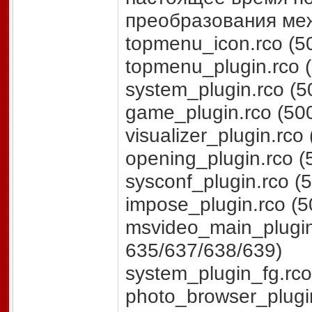
преобразования ме
topmenu_icon.rco (50
topmenu_plugin.rco (
system_plugin.rco (5
game_plugin.rco (500
visualizer_plugin.rco
opening_plugin.rco (
sysconf_plugin.rco (
impose_plugin.rco (5
msvideo_main_plugin.
635/637/638/639)
system_plugin_fg.rco
photo_browser_plugin