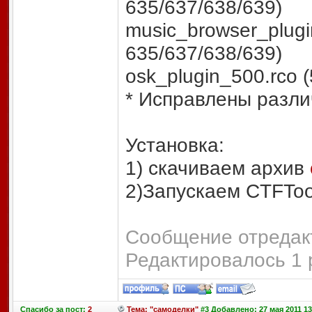
635/637/638/639)
music_browser_plugin
635/637/638/639)
osk_plugin_500.rco (
* Исправлены разл
Установка:
1) скачиваем архив
2)Запускаем CTFToo
Сообщение отредакт
Редактировалось 1 
Спасибо
за пост:
2
Тема: "самоделки"
#3 Добавлено: 27 мая 2011 13