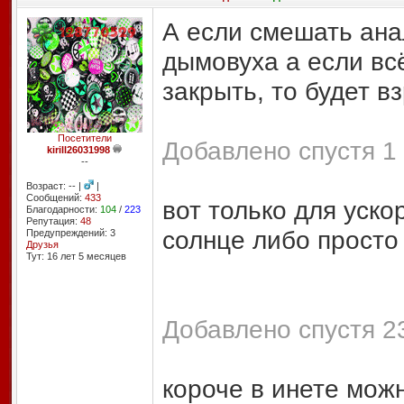
А если смешать анал
дымовуха а если всё
закрыть, то будет в
Посетители
Добавлено спустя 1 
kirill26031998
--
Возраст: -- |
|
Сообщений:
433
вот только для уск
Благодарности:
104
/
223
Репутация:
48
солнце либо просто
Предупреждений: 3
Друзья
Тут: 16 лет 5 месяцев
Добавлено спустя 2
короче в инете мож