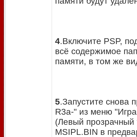
памяти будут удален
4
.Включите PSP, по
всё содержимое пап
памяти, в том же ви
5
.Запустите снова пр
R3a-" из меню "Игр
(Левый прозрачный т
MSIPL.BIN в предв