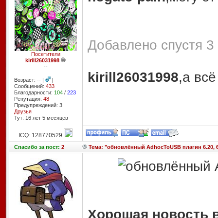
Добавлено спустя 3 
Посетители
kirill26031998
--
kirill26031998
,а вс
Возраст: -- |
|
Сообщений:
433
Благодарности:
104
/
223
Репутация:
48
Предупреждений: 3
Друзья
Тут: 16 лет 5 месяцев
ICQ: 128770529
Спасибо
за пост:
2
Тема: "обновлённый AdhocToUSB плагин 6.20, 6.35
Хорошая новость 