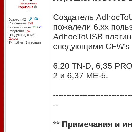
Посетители
горизонт
--
Создатель AdhocToUS
Возраст: 42 |
|
Сообщений:
198
пожалели 6.xx поль
Благодарности:
13
/
23
Репутация:
24
AdhocToUSB плагин.
Предупреждений: 1
Друзья
Тут: 16 лет 7 месяцев
следующими CFW's 
6,20 TN-D, 6,35 PRO
2 и 6,37 МЕ-5.
-----------------------------
--
**
Примечания и и