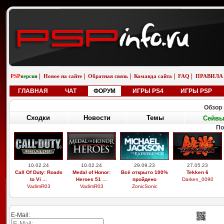
|
|
|
|
|
PSP
версия
Новое на сайте
Обратная связь
Команда сайта
FAQ
ПРАВИЛА
ГЛАВНАЯ
ЧАТ
ФОРУМ
ИГРЫ PS4
ИГРЫ PSP
Обзор 
Сходки
Новости
Темы
Сейв
П
29.03.26
19.02.26
01.01.26
01.01.26
Выдающиеся
Бугатти вейрон
saab 9-5 универсал
saab 9-5 универсал
звери, легоси ...
возле реки
aero
снег
M9xxsi
iosifreshetnik
saabinside
saabinside
E-Mail: