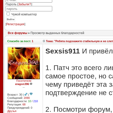
Пароль (
Забыли?
):
Чужой компьютер
Войти
[
Регистрация
]
Все форумы
»
Просмотр выданных благодарностей
Спасибо
за пост:
1
Тема: "Ребята подскажите стабильную и не сл
Sexsis911
И привёл
1. Патч это всего л
самое простое, но с
Посетители
чему приведёт эта 
eragon396
--
подтверждение не с
Возраст: 30 |
|
Сообщений:
2090
Благодарности:
10
/
210
Репутация:
68
2. Посмотри форум,
Предупреждений: 0
Друзья