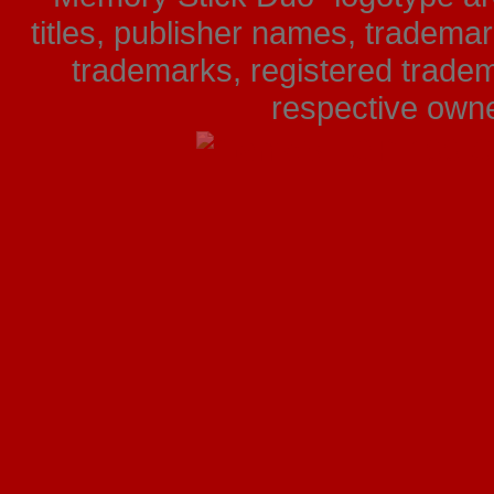
titles, publisher names, tradema
trademarks, registered tradem
respective owner