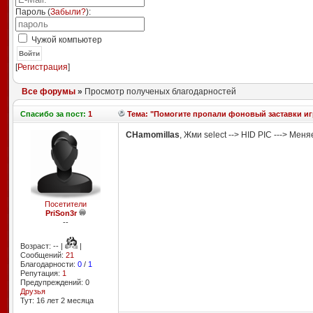
Пароль (
Забыли?
):
Чужой компьютер
Войти
[
Регистрация
]
Все форумы
»
Просмотр полученых благодарностей
Спасибо
за пост:
1
Тема: "Помогите пропали фоновый заставки иг
CHamomillas
, Жми select --> HID PIC ---> Мен
Посетители
PriSon3r
--
Возраст: -- |
|
Сообщений:
21
Благодарности:
0
/
1
Репутация:
1
Предупреждений: 0
Друзья
Тут: 16 лет 2 месяцa