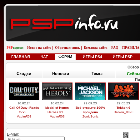
|
|
|
|
|
PSP
версия
Новое на сайте
Обратная связь
Команда сайта
FAQ
ПРАВИЛА
ГЛАВНАЯ
ЧАТ
ФОРУМ
ИГРЫ PS4
ИГРЫ PSP
Обзор 
Сходки
Новости
Темы
Сейв
По
10.02.24
10.02.24
29.09.23
27.05.23
Call Of Duty: Roads
Medal of Honor:
Всё открыто 100%
Tekken 6
to Vi ...
Heroes 51 ...
пройдено
Darken_0090
VadimR03
VadimR03
ZonicSonic
E-Mail: