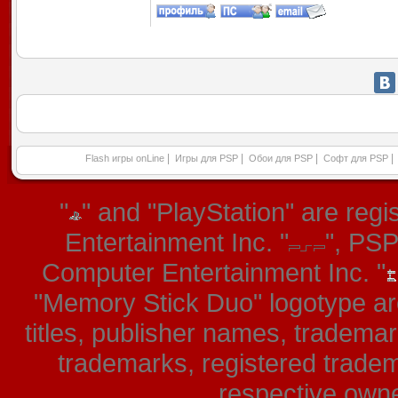
|
|
|
|
Flash игры onLine
Игры для PSP
Обои для PSP
Софт для PSP
"
" and "PlayStation" are re
Entertainment Inc. "
", PS
Computer Entertainment Inc. "
"Memory Stick Duo" logotype ar
titles, publisher names, tradema
trademarks, registered tradem
respective owner