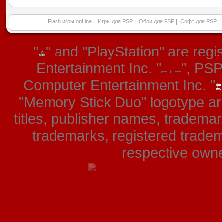
|
|
|
|
Flash игры onLine
Игры для PSP
Обои для PSP
Софт для PSP
"
" and "PlayStation" are re
Entertainment Inc. "
", PS
Computer Entertainment Inc. "
"Memory Stick Duo" logotype ar
titles, publisher names, tradema
trademarks, registered tradem
respective owner