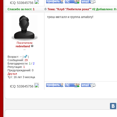
ICQ: 533645756
Спасибо
за пост:
1
Тема: "Клуб "Любители рока""
#2 Добавлено: 8 м
треш-металл и группа amatory!
Посетители
redeviland
--
Возраст: -- |
|
Сообщений:
29
Благодарности:
1
/
2
Репутация:
1
Предупреждений: 0
Друзья
Тут: 16 лет 3 месяцa
ICQ: 533645756