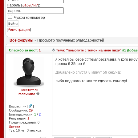
Пароль (
Забыли?
):
Чужой компьютер
Войти
[
Регистрация
]
Все форумы
»
Просмотр полученых благодарностей
Спасибо
за пост:
1
Тема: "помогите с темой на мою пиху"
#1 Добавл
я хотел бы себе ctf тему рестлинга! у кого нибу
проша 6.35про-б
Добавлено спустя 8 минут 59 секунд:
либо подскажите как ее сделать самому!
Посетители
redeviland
--
Возраст: -- |
|
Сообщений:
29
Благодарности:
1
/
2
Репутация:
1
Предупреждений: 0
Друзья
Тут: 16 лет 3 месяцa