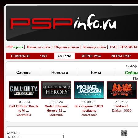
|
|
|
|
|
PSP
версия
Новое на сайте
Обратная связь
Команда сайта
FAQ
ПРАВИЛА
ГЛАВНАЯ
ЧАТ
ФОРУМ
ИГРЫ PS4
ИГРЫ PSP
Обзор 
Сходки
Новости
Темы
Сейв
По
10.02.24
10.02.24
29.09.23
27.05.23
Call Of Duty: Roads
Medal of Honor:
Всё открыто 100%
Tekken 6
to Vi ...
Heroes 51 ...
пройдено
Darken_0090
VadimR03
VadimR03
ZonicSonic
E-Mail: