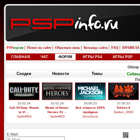
|
|
|
|
|
PSP
версия
Новое на сайте
Обратная связь
Команда сайта
FAQ
ПРАВИЛА
ГЛАВНАЯ
ЧАТ
ФОРУМ
ИГРЫ PS4
ИГРЫ PSP
Обзор 
Сходки
Новости
Темы
Сейв
По
10.02.24
10.02.24
29.09.23
27.05.23
Call Of Duty: Roads
Medal of Honor:
Всё открыто 100%
Tekken 6
to Vi ...
Heroes 51 ...
пройдено
Darken_0090
VadimR03
VadimR03
ZonicSonic
E-Mail: