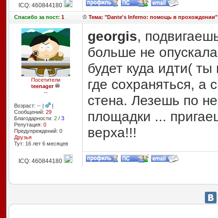
ICQ: 460844180
Спасибо
за пост:
1
Тема: "Dante's Inferno: помощь в прохождении"
georgis
, подвигаешь
больше не опускалас
будет куда идти( ты
где сохраняться, а с
Посетители
teenager
--
стена. Лезешь по н
Возраст: -- |
|
площадки ... пригае
Сообщений:
29
Благодарности:
2
/
3
Репутация:
0
верха!!!
Предупреждений: 0
Друзья
Тут: 16 лет 6 месяцев
ICQ: 460844180