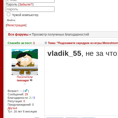
Пароль (
Забыли?
):
Чужой компьютер
Войти
[
Регистрация
]
Все форумы
»
Просмотр полученых благодарностей
Спасибо
за пост:
1
Тема: "Подскажите саундрек из игры Motoshtor
vladik_55
, не за что
Посетители
teenager
--
Возраст: -- |
|
Сообщений:
29
Благодарности:
2
/
3
Репутация:
0
Предупреждений: 0
Друзья
Тут: 16 лет 6 месяцев