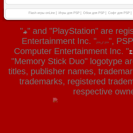
|
|
|
|
Flash игры onLine
Игры для PSP
Обои для PSP
Софт для PSP
"
" and "PlayStation" are re
Entertainment Inc. "
", PS
Computer Entertainment Inc. "
"Memory Stick Duo" logotype ar
titles, publisher names, tradema
trademarks, registered tradem
respective owner