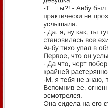
девушка.
-Т…ты?! - Анбу был 
практически не проз
услышала.
- Да, я, ну как, ты 
становилась все ех
Анбу тихо упал в об
Первое, что он усл
- Да что, черт побер
крайней растеряннос
-М, я тебя не знаю, 
Вспомнив ее, огнен
осмотрелся.
Она сидела на его с