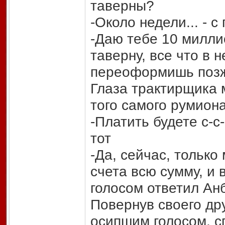
таверны?
-Около недели... - 
-Даю тебе 10 милли
таверну, все что в 
переоформишь поз
Глаза трактирщика 
того самого румиона
-Платить будете с-с
тот
-Да, сейчас, только
счета всю сумму, и 
голосом ответил Анб
Повернув своего дру
осипшим голосом, с