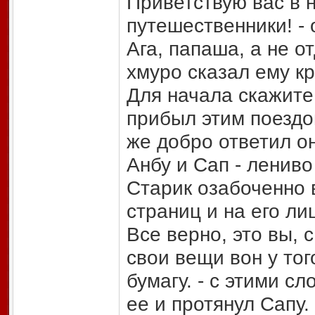
Приветствую вас в 
путешественники! - 
Ага, папаша, а не о
хмуро сказал ему к
Для начала скажите 
прибыл этим поездом
же добро ответил он
Анбу и Сап - ленив
Старик озабоченно в
страниц и на его ли
Все верно, это вы, 
свои вещи вон у тог
бумагу. - с этими сл
ее и протянул Сапу.