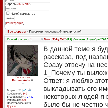
Пароль (
Забыли?
):
Чужой компьютер
Войти
[
Регистрация
]
Все форумы
»
Просмотр полученых благодарностей
Спасибо
за пост:
1
Тема: "Fairy Tail"
#1 Добавлено: 3 декабря 2009 0
В данной теме я бу
рассказа, под назв
Сразу отвечу на нес
1_Почему ты выложи
Посетители
Ответ: я люблю этот
Rurouni Anbu
--
выкладывать его им
Возраст: 24 |
|
Сообщений:
140
некоторых людей я 
Благодарности:
0
/
30
Репутация:
209
было бы не честно ч
Предупреждений: 0
Друзья