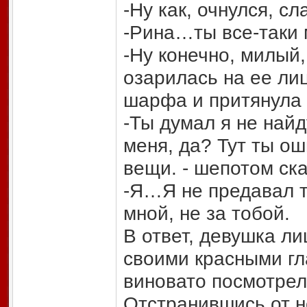
-Ну как, очнулся, с
-Рина…ты все-таки
-Ну конечно, милый,
озарилась на ее лиц
шарфа и притянула 
-Ты думал я не найд
меня, да? Тут ты ош
вещи. - шепотом ска
-Я…Я не предавал т
мной, не за тобой.
В ответ, девушка л
своими красными гла
виновато посмотрел
Отстранившись от н