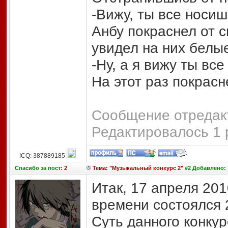
-Вижу, ты все носиш
Анбу покраснел от с
увидел на них белые
-Ну, а я вижу ты все
На этот раз покрас
Сообщение отредакт
Редактировалось 1 
ICQ: 387889185
Спасибо
за пост:
2
Тема: "Музыкальный конкурс 2"
#2 Добавлено: 1
Итак, 17 апреля 201
времени состоялся 
Суть данного конку