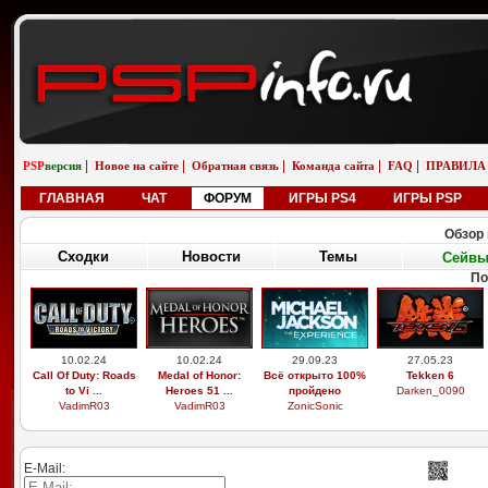
|
|
|
|
|
PSP
версия
Новое на сайте
Обратная связь
Команда сайта
FAQ
ПРАВИЛА
ГЛАВНАЯ
ЧАТ
ФОРУМ
ИГРЫ PS4
ИГРЫ PSP
Обзор 
Сходки
Новости
Темы
Сейв
П
29.03.26
19.02.26
01.01.26
01.01.26
Выдающиеся
Бугатти вейрон
saab 9-5 универсал
saab 9-5 универсал
звери, легоси ...
возле реки
aero
снег
M9xxsi
iosifreshetnik
saabinside
saabinside
E-Mail: