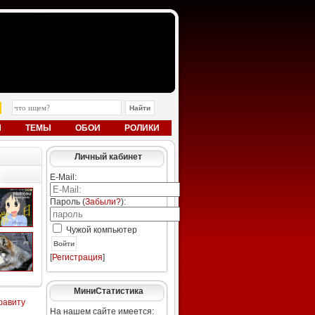
Ы
ТЕМЫ
ОБОИ
РОЛИКИ
Личный кабинет
E-Mail:
Пароль (
Забыли?
):
Чужой компьютер
Войти
[
Регистрация
]
МиниСтатистика
фавиту
На нашем сайте имеется: