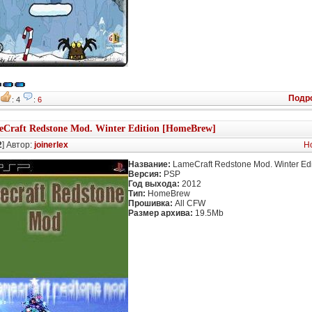
Подр
8
: 4
:
6
Craft Redstone Mod. Winter Edition [HomeBrew]
2
] Автор:
joinerlex
H
Название:
LameCraft Redstone Mod. Winter Edi
Версия:
PSP
Год выхода:
2012
Тип:
HomeBrew
Прошивка:
All CFW
Размер архива:
19.5Mb