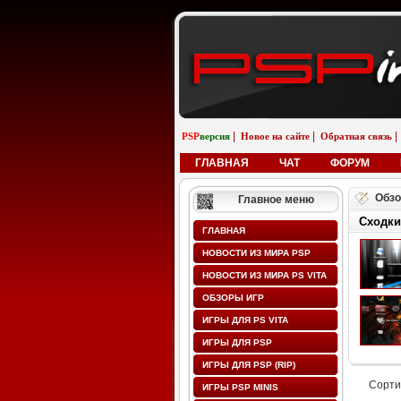
|
|
|
PSP
версия
Новое на сайте
Обратная связь
ГЛАВНАЯ
ЧАТ
ФОРУМ
Обзо
Главное меню
Сходки
ГЛАВНАЯ
НОВОСТИ ИЗ МИРА PSP
НОВОСТИ ИЗ МИРА PS VITA
ОБЗОРЫ ИГР
ИГРЫ ДЛЯ PS VITA
ИГРЫ ДЛЯ PSP
ИГРЫ ДЛЯ PSP (RIP)
Сорти
ИГРЫ PSP MINIS