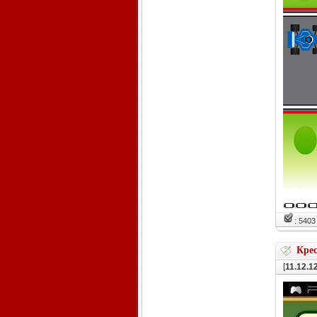
: 540
Крес
[
11.12.1