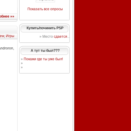
Показать все опросы
обнее »»
Купить/починить PSP
ew
,
Игры
» Место
сдается
...
ndroron,
А тут ты был???
»
Покажи где ты уже был!
»
»