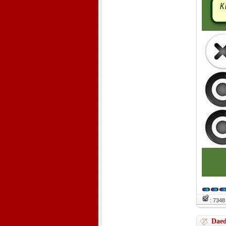
: 734
Daed