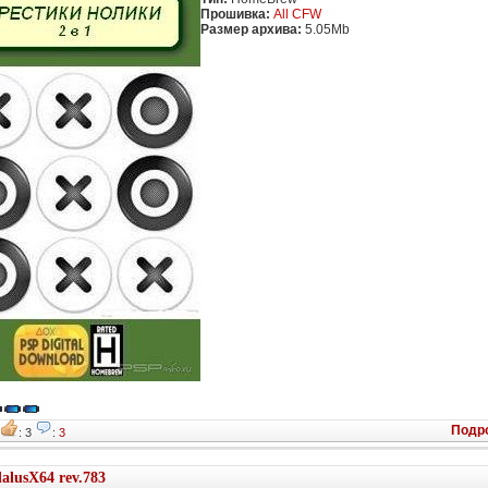
Прошивка:
All CFW
Размер архива:
5.05Mb
Подр
8
: 3
:
3
alusX64 rev.783