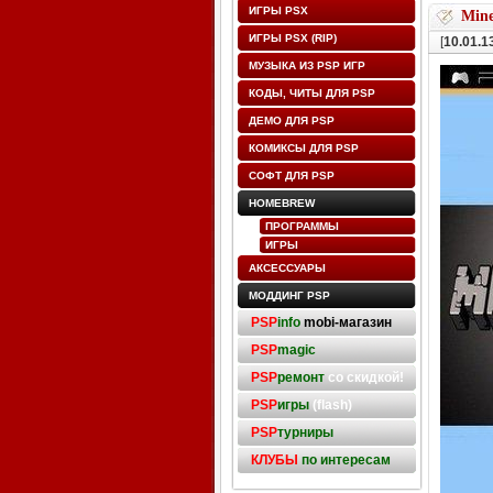
ИГРЫ PSX
Mine
ИГРЫ PSX (RIP)
[
10.01.1
МУЗЫКА ИЗ PSP ИГР
КОДЫ, ЧИТЫ ДЛЯ PSP
ДЕМО ДЛЯ PSP
КОМИКСЫ ДЛЯ PSP
СОФТ ДЛЯ PSP
HOMEBREW
ПРОГРАММЫ
ИГРЫ
АКСЕССУАРЫ
МОДДИНГ PSP
PSP
info
mobi-магазин
PSP
magic
PSP
ремонт
со скидкой!
PSP
игры
(flash)
PSP
турниры
КЛУБЫ
по интересам