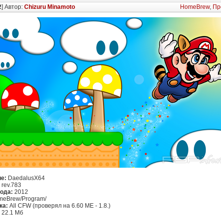
2
] Автор:
Chizuru Minamoto
HomeBrew
,
Пр
е:
DaedalusX64
rev.783
ода:
2012
eBrew/Program/
ка:
All CFW (проверял на 6.60 ME - 1.8.)
22.1 Мб