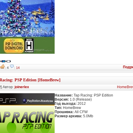
Подр
3
: 4
:
14
Racing: PSP Edition [HomeBrew]
2
] Автор:
joinerlex
HomeBre
Название:
Tap Racing: PSP Edition
Версия:
1.0 (Release)
Год выхода:
2012
Тип:
HomeBrew
Прошивка:
All CFW
Размер архива:
5.0Mb