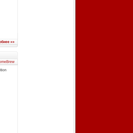
обнее »»
omeBrew
tion