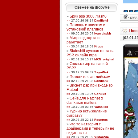
Свежее на форуме
»
Брик psp 3008, flash0
: 695
»»
27.06.26 08:14
Danilich9
»
Помощь с поиском и
установкой плагинов
Dood
»»
09.05.26 20:54
ivan dapkit
»
Микро сд карта не
[
02.01.1
работает
»»
30.04.26 18:58
Игорь
»
Stateshift лучшая гонка на
PSP, онлайн игра
»»
02.01.26 15:27
MXN_original
»
Сколько игр на вашей
PSP?
»»
30.12.25 09:39
SvyatNsk
»
Помогите с английским
»»
02.12.25 21:08
Danilich9
»
Виснет psp при входе во
Flatout
»»
29.10.25 13:06
GenS95
»
Сейв для Ratchet &
clank:size matters
»»
10.10.25 03:46
Valhall88
»
Турнир есть желание
сыграть?
»»
29.07.25 22:14
Resertos
»
что то натворил с
драйверами и теперь пк не
видит псп ч ...
»»
29.07.25 21:09
Viktor234