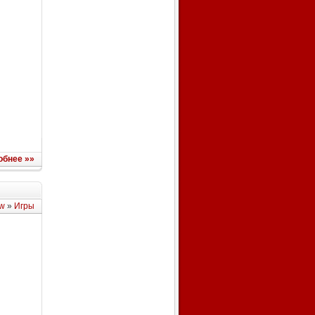
обнее »»
w
»
Игры