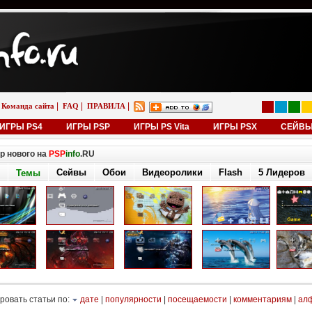
|
|
|
Команда сайта
FAQ
ПРАВИЛА
ИГРЫ PS4
ИГРЫ PSP
ИГРЫ PS Vita
ИГРЫ PSX
СЕЙВ
р нового на
PSP
info
.RU
Сейвы
Обои
Видеоролики
Flash
5 Лидеров
Темы
ровать статьи по:
дате
|
популярности
|
посещаемости
|
комментариям
|
ал