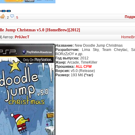
Подр
6
: 2
:
5
le Jump Christmas v5.0 [HomeBrew][2012]
3
] Автор:
Pr0JecT
HomeBr
Название:
New Doodle Jump Christmas
Разработчик:
Lima Sky, Team Cheytac, Sa
BORzZzOY и др.
Год выпуска:
2012
Жанр:
Arcade, TimeKiller
Прошивка:
ALL CFW
Версия:
v5.0 (Release)
Размер:
193 Мб
(*rar)