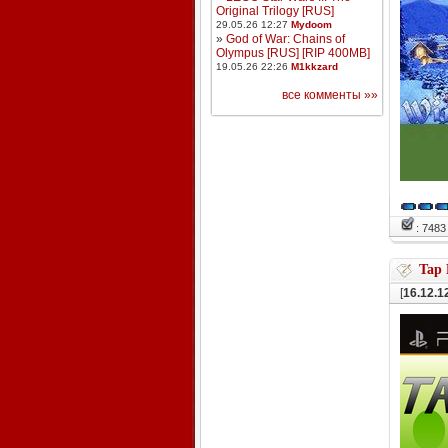
Original Trilogy [RUS]
29.05.26 12:27
Mydoom
»
God of War: Chains of
Olympus [RUS] [RIP 400MB]
19.05.26 22:26
M1kkzard
все комменты »»
: 748
Tap 
[
16.12.1