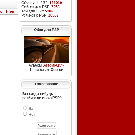
Обоев для PSP:
153010
Сейвов для PSP:
7258
Тем для PSP:
5106
w
»
Игры
Роликов о PSP:
26507
Обои для PSP
Альбом:
Автомобили
Разместил:
Сергей
Голосование
Вы когда-нибудь
разбирали свою PSP?
Да
Нет