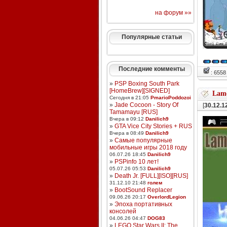
на форум »»
Популярные статьи
Последние комменты
: 655
»
PSP Boxing South Park
[HomeBrew][SIGNED]
Lame
Сегодня в 21:05
PmarioPoddozoi
»
Jade Cocoon - Story Of
[
30.12.1
Tamamayu [RUS]
Вчера в 09:12
Danilich9
»
GTA Vice City Stories + RUS
Вчера в 08:49
Danilich9
»
Самые популярные
мобильные игры 2018 году
06.07.26 18:45
Danilich9
»
PSPinfo 10 лет!
05.07.26 05:53
Danilich9
»
Death Jr. [FULL][ISO][RUS]
31.12.10 21:48
голем
»
BootSound Replacer
09.06.26 20:17
OverlordLegion
»
Эпоха портативных
консолей
04.06.26 04:47
DOG83
»
LEGO Star Wars II: The