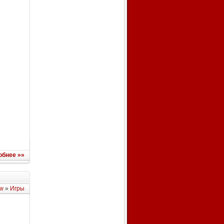
обнее »»
w
»
Игры