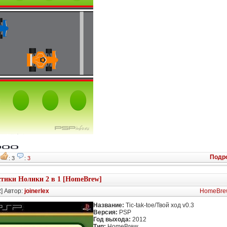
Подр
3
: 3
:
3
тики Нолики 2 в 1 [HomeBrew]
2
] Автор:
joinerlex
HomeBre
Название:
Tic-tak-toe/Твой ход v0.3
Версия:
PSP
Год выхода:
2012
Тип:
HomeBrew