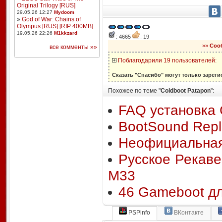
Original Trilogy [RUS]
29.05.26 12:27
Mydoom
»
God of War: Chains of
Olympus [RUS] [RIP 400MB]
19.05.26 22:26
M1kkzard
: 4665
: 19
»»
Соо
все комменты »»
Поблагодарили 19 пользователей:
Сказать "Спасибо" могут только зарег
Похожее по теме "
Coldboot Patapon
":
FAQ установка 
BootSound Repl
Неофициальная
Русское Рекаве
M33
46 Gameboot д
PSPinfo
ВКонтакте