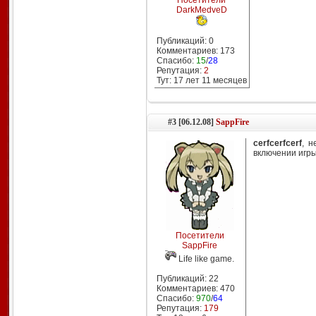
Посетители
DarkMedveD
Публикаций: 0
Комментариев: 173
Спасибо:
15
/
28
Репутация:
2
Тут: 17 лет 11 месяцев
#3 [06.12.08]
SappFire
cerfcerfcerf
, н
включении игр
Посетители
SappFire
Life like game.
Публикаций: 22
Комментариев: 470
Спасибо:
970
/
64
Репутация:
179