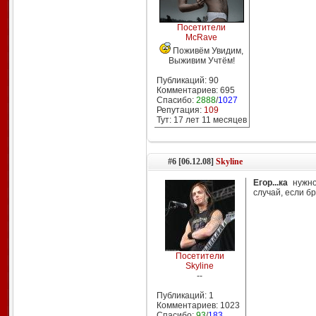
Посетители
McRave
Поживём Увидим,
Выживим Учтём!
Публикаций: 90
Комментариев: 695
Спасибо:
2888
/
1027
Репутация:
109
Тут: 17 лет 11 месяцев
#6 [06.12.08]
Skyline
Егор...ка
нужно
случай, если бр
Посетители
Skyline
--
Публикаций: 1
Комментариев: 1023
Спасибо:
93
/
183