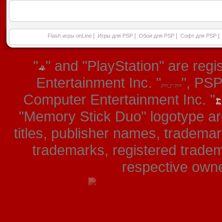
|
|
|
|
Flash игры onLine
Игры для PSP
Обои для PSP
Софт для PSP
"
" and "PlayStation" are re
Entertainment Inc. "
", PS
Computer Entertainment Inc. "
"Memory Stick Duo" logotype ar
titles, publisher names, tradema
trademarks, registered tradem
respective owner