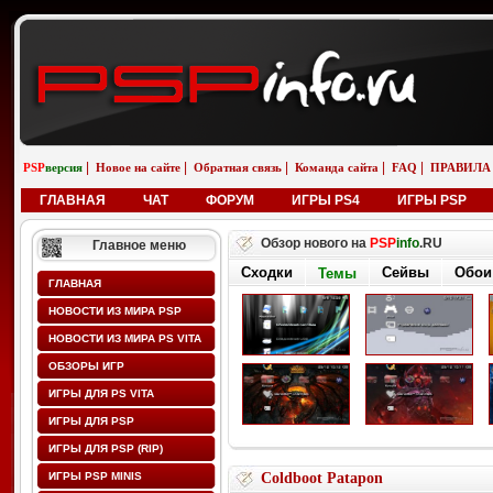
|
|
|
|
|
PSP
версия
Новое на сайте
Обратная связь
Команда сайта
FAQ
ПРАВИЛА
ГЛАВНАЯ
ЧАТ
ФОРУМ
ИГРЫ PS4
ИГРЫ PSP
Обзор нового на
PSP
info
.RU
Главное меню
Сходки
Темы
Обои
Сейвы
ГЛАВНАЯ
НОВОСТИ ИЗ МИРА PSP
НОВОСТИ ИЗ МИРА PS VITA
ОБЗОРЫ ИГР
ИГРЫ ДЛЯ PS VITA
ИГРЫ ДЛЯ PSP
ИГРЫ ДЛЯ PSP (RIP)
ИГРЫ PSP MINIS
Coldboot Patapon