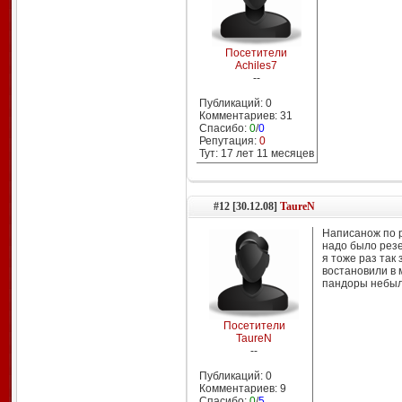
Посетители
Achiles7
--
Публикаций: 0
Комментариев: 31
Спасибо:
0
/
0
Репутация:
0
Тут: 17 лет 11 месяцев
#12 [30.12.08]
TaureN
Написанож по 
надо было резе
я тоже раз так
востановили в 
пандоры небыло
Посетители
TaureN
--
Публикаций: 0
Комментариев: 9
Спасибо:
0
/
5