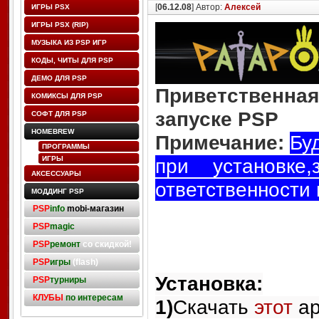
[
06.12.08
] Автор:
Алексей
ИГРЫ PSX
ИГРЫ PSX (RIP)
МУЗЫКА ИЗ PSP ИГР
КОДЫ, ЧИТЫ ДЛЯ PSP
ДЕМО ДЛЯ PSP
Приветственная
КОМИКСЫ ДЛЯ PSP
запуске
PSP
СОФТ ДЛЯ PSP
HOMEBREW
Примечание:
Бу
ПРОГРАММЫ
ИГРЫ
при установке
АКСЕССУАРЫ
ответственности н
МОДДИНГ PSP
PSP
info
mobi-магазин
PSP
magic
PSP
ремонт
со скидкой!
PSP
игры
(flash)
Установка:
PSP
турниры
КЛУБЫ
по интересам
1)
Скачать
этот
ар