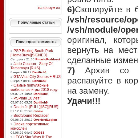
6)
Скопируйте в 
на форум »»
/vsh/resource/op
Популярные статьи
/vsh/module/open
оригинал, кото
Последние комменты
вернуть на мес
»
PSP Boxing South Park
[HomeBrew][SIGNED]
сделанные измен
Сегодня в 21:05
PmarioPoddozoi
»
Jade Cocoon - Story Of
7)
Архив со ск
Tamamayu [RUS]
Вчера в 09:12
Danilich9
»
GTA Vice City Stories + RUS
распакуйте в ко
Вчера в 08:49
Danilich9
»
Самые популярные
на замену.
мобильные игры 2018 году
06.07.26 18:45
Danilich9
»
PSPinfo 10 лет!
Удачи!!!
05.07.26 05:53
Danilich9
»
Death Jr. [FULL][ISO][RUS]
31.12.10 21:48
голем
»
BootSound Replacer
09.06.26 20:17
OverlordLegion
»
Эпоха портативных
консолей
04.06.26 04:47
DOG83
»
LEGO Star Wars II: The