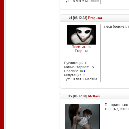
Тут: 18 лет 6 месяцев
#4 [06.12.08]
Егор...ка
а еси брикнет, 
Посетители
Егор...ка
--
Публикаций: 0
Комментариев: 15
Спасибо:
0
/
3
Репутация:
2
Тут: 18 лет 2 месяцa
#5 [06.12.08]
McRave
Га прикольно
тоесть движен