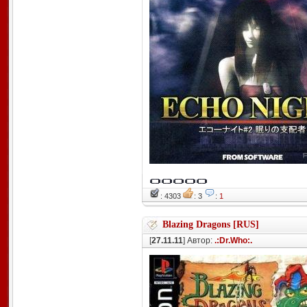
: 4303
: 3
:
1
Blazing Dragons [RUS]
[
27.11.11
] Автор:
.:Dr.Who:.