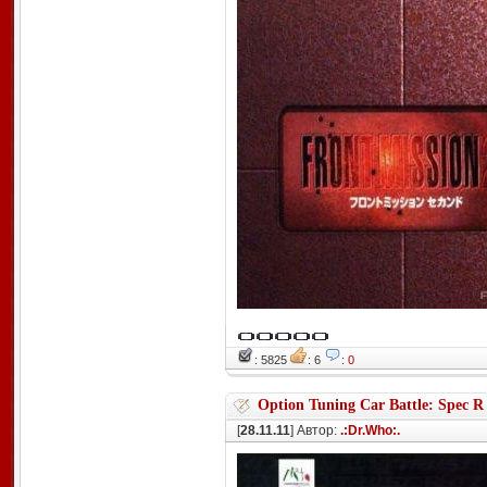
: 5825
: 6
:
0
Option Tuning Car Battle: Spec R
[
28.11.11
] Автор:
.:Dr.Who:.