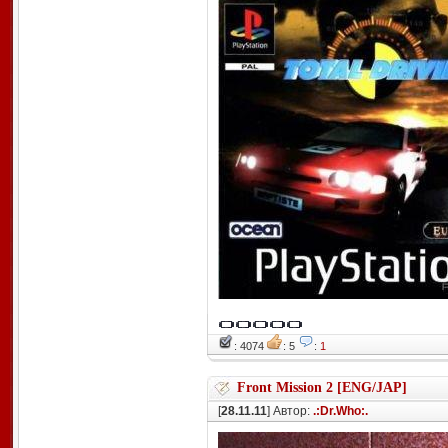
: 4074
: 5
:
1
Front Mission 2 [ENG/JAP]
[
28.11.11
] Автор:
.:Dr.Who:.