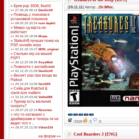
»
Брик psp 3008, flash0
[
29.11.11
] Автор:
.:Dr.Who:.
»»
27.06.26 08:14
Danilich9
»
Помощь с поиском и
установкой плагинов
»»
09.05.26 20:54
ivan dapkit
»
Микро сд карта не
работает
»»
30.04.26 18:58
Игорь
»
Stateshift лучшая гонка на
PSP, онлайн игра
»»
02.01.26 15:27
MXN_original
»
Сколько игр на вашей
PSP?
»»
30.12.25 09:39
SvyatNsk
»
Помогите с английским
»»
02.12.25 21:08
Danilich9
»
Виснет psp при входе во
Flatout
»»
29.10.25 13:06
GenS95
»
Сейв для Ratchet &
clank:size matters
»»
10.10.25 03:46
Valhall88
»
Турнир есть желание
сыграть?
»»
29.07.25 22:14
Resertos
»
что то натворил с
драйверами и теперь пк не
: 5319
: 5
:
0
видит псп ч ...
»»
29.07.25 21:09
Viktor234
Cool Boarders 3 [ENG]
на форум »»