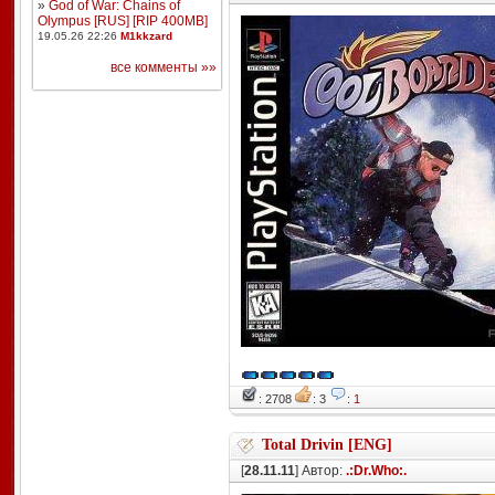
»
God of War: Chains of
Olympus [RUS] [RIP 400MB]
19.05.26 22:26
M1kkzard
все комменты »»
: 2708
: 3
:
1
Total Drivin [ENG]
[
28.11.11
] Автор:
.:Dr.Who:.