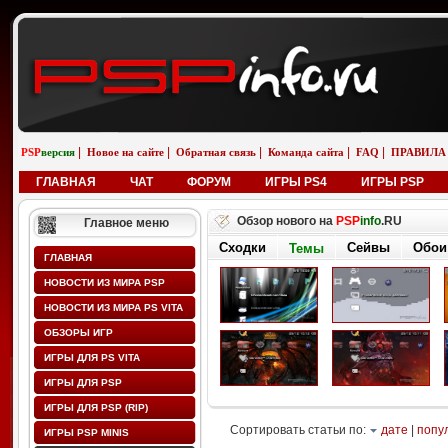
|
|
|
|
|
PSP
версия
Новое на сайте
Обратная связь
Команда сайта
FAQ
ПРАВИЛА
ГЛАВНАЯ
ЧАТ
ФОРУМ
ИГРЫ PS4
ИГРЫ PSP
Обзор нового на
PSP
info
.RU
Главное меню
Сходки
Сейвы
Обои
Темы
ГЛАВНАЯ
НОВОСТИ ИЗ МИРА PSP
НОВОСТИ ИЗ МИРА PS VITA
ОБЗОРЫ ИГР
ИГРЫ ДЛЯ PS VITA
ИГРЫ ДЛЯ PSP
ИГРЫ ДЛЯ PSP (RIP)
Сортировать статьи по:
дате
|
попу
ИГРЫ PSP MINIS