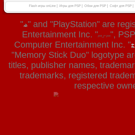
|
|
|
|
Flash игры onLine
Игры для PSP
Обои для PSP
Софт для PSP
"
" and "PlayStation" are re
Entertainment Inc. "
", PS
Computer Entertainment Inc. "
"Memory Stick Duo" logotype ar
titles, publisher names, tradema
trademarks, registered tradem
respective owner