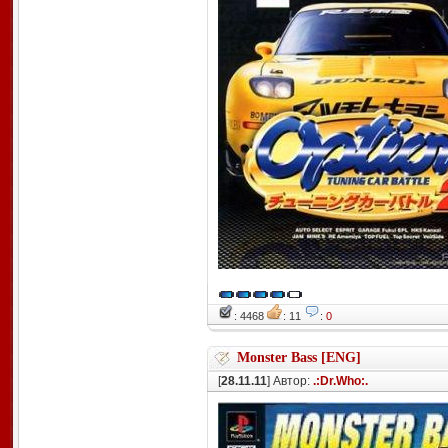
: 4468
: 11
:
0
Monster Bass [ENG]
[
28.11.11
] Автор:
.:Dr.Who:.