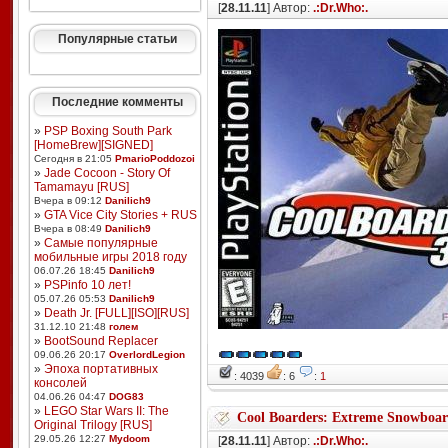
[
28.11.11
] Автор:
.:Dr.Who:.
Популярные статьи
Последние комменты
»
PSP Boxing South Park
[HomeBrew][SIGNED]
Сегодня в 21:05
PmarioPoddozoi
»
Jade Cocoon - Story Of
Tamamayu [RUS]
Вчера в 09:12
Danilich9
»
GTA Vice City Stories + RUS
Вчера в 08:49
Danilich9
»
Самые популярные
мобильные игры 2018 году
06.07.26 18:45
Danilich9
»
PSPinfo 10 лет!
05.07.26 05:53
Danilich9
»
Death Jr. [FULL][ISO][RUS]
31.12.10 21:48
голем
»
BootSound Replacer
09.06.26 20:17
OverlordLegion
»
Эпоха портативных
: 4039
: 6
:
1
консолей
04.06.26 04:47
DOG83
»
LEGO Star Wars II: The
Cool Boarders: Extreme Snowboa
Original Trilogy [RUS]
29.05.26 12:27
Mydoom
[
28.11.11
] Автор:
.:Dr.Who:.