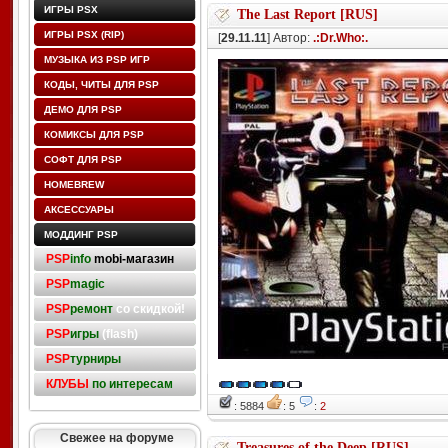
ИГРЫ PSX
The Last Report [RUS]
ИГРЫ PSX (RIP)
[
29.11.11
] Автор:
.:Dr.Who:.
МУЗЫКА ИЗ PSP ИГР
КОДЫ, ЧИТЫ ДЛЯ PSP
ДЕМО ДЛЯ PSP
КОМИКСЫ ДЛЯ PSP
СОФТ ДЛЯ PSP
HOMEBREW
АКСЕССУАРЫ
МОДДИНГ PSP
PSP
info
mobi-магазин
PSP
magic
PSP
ремонт
со скидкой!
PSP
игры
(flash)
PSP
турниры
КЛУБЫ
по интересам
: 5884
: 5
:
2
Свежее на форуме
Treasures of the Deep [RUS]