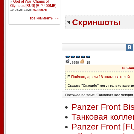
»
God of War: Chains of
Olympus [RUS] [RIP 400MB]
19.05.26 22:26
M1kkzard
все комменты »»
Скриншоты
: 8559
: 18
»»
Соо
Поблагодарили 18 пользователей:
Сказать "Спасибо" могут только зарег
Похожее по теме "
Танковая коллекция 
Panzer Front Bi
Танковая коллек
Panzer Front [F