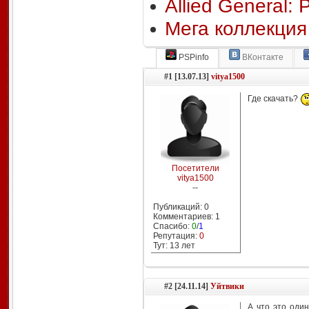
Allied General: 
Мега коллекция
PSPinfo
ВКонтакте
#1 [13.07.13]
vitya1500
Где скачать?
Посетители
vitya1500
--
Публикаций: 0
Комментариев: 1
Спасибо:
0
/
1
Репутация:
0
Тут: 13 лет
#2 [24.11.14]
Уйтвики
А что это один