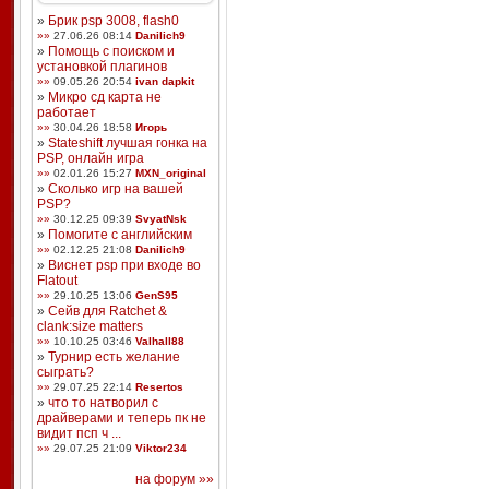
»
Брик psp 3008, flash0
»»
27.06.26 08:14
Danilich9
»
Помощь с поиском и
установкой плагинов
»»
09.05.26 20:54
ivan dapkit
»
Микро сд карта не
работает
»»
30.04.26 18:58
Игорь
»
Stateshift лучшая гонка на
PSP, онлайн игра
»»
02.01.26 15:27
MXN_original
»
Сколько игр на вашей
PSP?
»»
30.12.25 09:39
SvyatNsk
»
Помогите с английским
»»
02.12.25 21:08
Danilich9
»
Виснет psp при входе во
Flatout
»»
29.10.25 13:06
GenS95
»
Сейв для Ratchet &
clank:size matters
»»
10.10.25 03:46
Valhall88
»
Турнир есть желание
сыграть?
»»
29.07.25 22:14
Resertos
»
что то натворил с
драйверами и теперь пк не
видит псп ч ...
»»
29.07.25 21:09
Viktor234
на форум »»