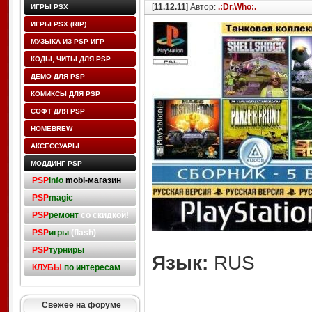
[
11.12.11
] Автор:
.:Dr.Who:.
ИГРЫ PSX
ИГРЫ PSX (RIP)
МУЗЫКА ИЗ PSP ИГР
КОДЫ, ЧИТЫ ДЛЯ PSP
ДЕМО ДЛЯ PSP
КОМИКСЫ ДЛЯ PSP
СОФТ ДЛЯ PSP
HOMEBREW
АКСЕССУАРЫ
МОДДИНГ PSP
PSP
info
mobi-магазин
PSP
magic
PSP
ремонт
со скидкой!
PSP
игры
(flash)
PSP
турниры
Язык:
RUS
КЛУБЫ
по интересам
Свежее на форуме