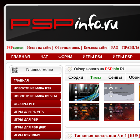
|
|
|
|
|
PSP
версия
Новое на сайте
Обратная связь
Команда сайта
FAQ
ПРАВИЛА
ГЛАВНАЯ
ЧАТ
ФОРУМ
ИГРЫ PS4
ИГРЫ PSP
Обзор нового на
PSP
info
.RU
Главное меню
Сходки
Сейвы
Обои
Темы
ГЛАВНАЯ
НОВОСТИ ИЗ МИРА PSP
НОВОСТИ ИЗ МИРА PS VITA
ОБЗОРЫ ИГР
ИГРЫ ДЛЯ PS VITA
ИГРЫ ДЛЯ PSP
ИГРЫ ДЛЯ PSP (RIP)
ИГРЫ PSP MINIS
Танковая коллекция 5 в 1 [RUS]