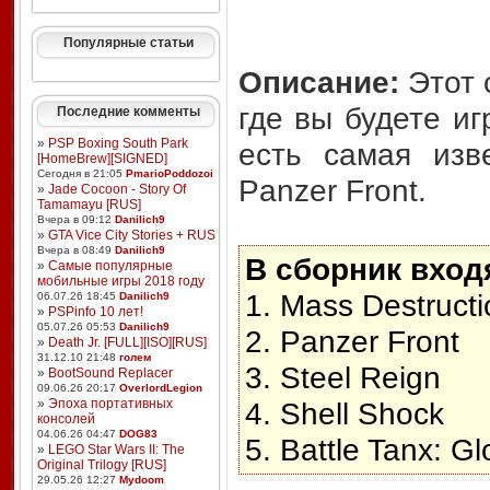
Популярные статьи
Описание:
Этот 
где вы будете иг
Последние комменты
»
PSP Boxing South Park
есть самая изв
[HomeBrew][SIGNED]
Сегодня в 21:05
PmarioPoddozoi
Panzer Front.
»
Jade Cocoon - Story Of
Tamamayu [RUS]
Вчера в 09:12
Danilich9
»
GTA Vice City Stories + RUS
Вчера в 08:49
Danilich9
В сборник вход
»
Самые популярные
мобильные игры 2018 году
1. Mass Destructi
06.07.26 18:45
Danilich9
»
PSPinfo 10 лет!
05.07.26 05:53
Danilich9
2. Panzer Front
»
Death Jr. [FULL][ISO][RUS]
31.12.10 21:48
голем
3. Steel Reign
»
BootSound Replacer
09.06.26 20:17
OverlordLegion
»
Эпоха портативных
4. Shell Shock
консолей
04.06.26 04:47
DOG83
5. Battle Tanx: Gl
»
LEGO Star Wars II: The
Original Trilogy [RUS]
29.05.26 12:27
Mydoom