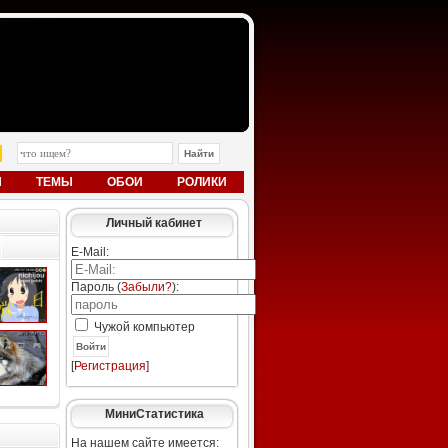
Ы
ТЕМЫ
ОБОИ
РОЛИКИ
Личный кабинет
E-Mail:
Пароль (
Забыли?
):
Чужой компьютер
Войти
[
Регистрация
]
МиниСтатистика
На нашем сайте имеется: