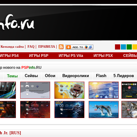
|
|
|
Команда сайта
FAQ
ПРАВИЛА
ИГРЫ PS4
ИГРЫ PSP
ИГРЫ PS Vita
ИГРЫ PSX
СЕЙВ
р нового на
PSP
info
.RU
Сейвы
Обои
Видеоролики
Flash
5 Лидеров
Темы
h Jr. [RUS]