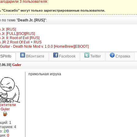
агодарили 3 пользователя:
ь "Спасибо" могут только зарегистрированные пользователи.
 по теме "
Death Jr. [RUS]
":
 Jr. [RUS]
 Jr. [FULL][ISO][RUS]
Jr. II: Root of Evil [RUS]
 JR 2 Root Of Evil + RUS
Guitar - Death Note Mod v. 1.0.0 [HomeBrew][EBOOT]
SPinfo
ВКонтакте
Facebook
Twitter
Справка
2.06.10]
Guler
прикольная игруха
сетители
Guler
ций: 1
тариев: 4
о:
2
/
0
ция:
0