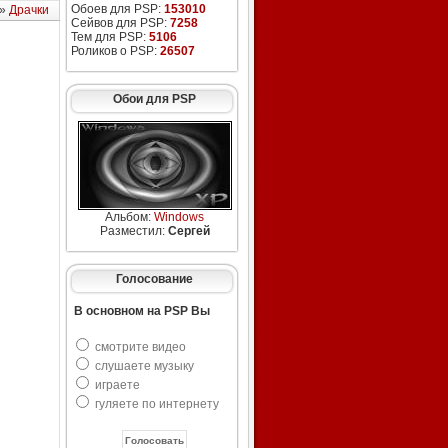
Обоев для PSP:
153010
»
Драчки
Сейвов для PSP:
7258
Тем для PSP:
5106
Роликов о PSP:
26507
Обои для PSP
Альбом:
Windows
Разместил:
Сергей
Голосование
В основном на PSP Вы
смотрите видео
слушаете музыку
играете
гуляете по интернету