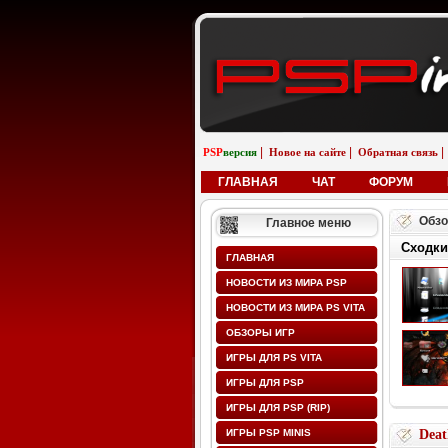
|
|
|
PSP
версия
Новое на сайте
Обратная связь
ГЛАВНАЯ
ЧАТ
ФОРУМ
Обзо
Главное меню
Сходки
ГЛАВНАЯ
НОВОСТИ ИЗ МИРА PSP
НОВОСТИ ИЗ МИРА PS VITA
ОБЗОРЫ ИГР
ИГРЫ ДЛЯ PS VITA
ИГРЫ ДЛЯ PSP
ИГРЫ ДЛЯ PSP (RIP)
ИГРЫ PSP MINIS
Deat