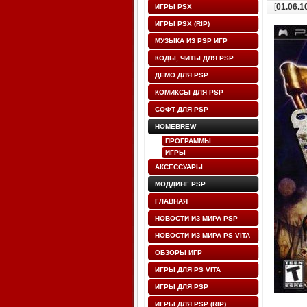
[
01.06.1
ИГРЫ PSX
ИГРЫ PSX (RIP)
МУЗЫКА ИЗ PSP ИГР
КОДЫ, ЧИТЫ ДЛЯ PSP
ДЕМО ДЛЯ PSP
КОМИКСЫ ДЛЯ PSP
СОФТ ДЛЯ PSP
HOMEBREW
ПРОГРАММЫ
ИГРЫ
АКСЕССУАРЫ
МОДДИНГ PSP
ГЛАВНАЯ
НОВОСТИ ИЗ МИРА PSP
НОВОСТИ ИЗ МИРА PS VITA
ОБЗОРЫ ИГР
ИГРЫ ДЛЯ PS VITA
ИГРЫ ДЛЯ PSP
ИГРЫ ДЛЯ PSP (RIP)