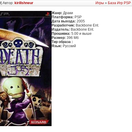
0
] Автор:
kirillshneur
Игры
»
База Игр PSP
Жанр:
Драки
Платформа:
PSP
Дата выхода:
2005
Разработчик:
Backbone Ent.
Издатель:
Backbone Ent.
Прошивка:
5.00 и выше
Размер:
396 Мб
Тир образа :
Язык:
Русский