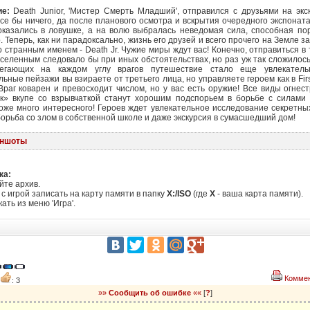
е:
Death Junior, 'Мистер Смерть Младший', отправился с друзьями на экс
Все бы ничего, да после планового осмотра и вскрытия очередного экспоната,
оказались в ловушке, а на волю выбралась неведомая сила, способная по
 Теперь, как ни парадоксально, жизнь его друзей и всего прочего на Земле з
о странным именем - Death Jr. Чужие миры ждут вас! Конечно, отправиться в 
вселенным следовало бы при иных обстоятельствах, но раз уж так сложилос
регающих на каждом углу врагов путешествие стало еще увлекатель
ьные пейзажи вы взираете от третьего лица, но управляете героем как в Fir
.Враг коварен и превосходит числом, но у вас есть оружие! Все виды огнес
к» вкупе со взрывчаткой станут хорошим подспорьем в борьбе с силами
оже много интересного! Героев ждет увлекательное исследование секретны
борьба со злом в собственной школе и даже экскурсия в сумасшедший дом!
иншоты
ка:
те архив.
с игрой записать на карту памяти в папку
X:/ISO
(где
Х
- ваша карта памяти).
ать из меню 'Игра'.
Коммен
6
: 3
»»
Сообщить об ошибке
««
[
?
]