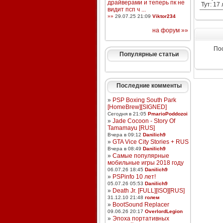
драйверами и теперь пк не
Тут: 17
видит псп ч ...
»»
29.07.25 21:09
Viktor234
на форум »»
По
Популярные статьи
Последние комменты
»
PSP Boxing South Park
[HomeBrew][SIGNED]
Сегодня в 21:05
PmarioPoddozoi
»
Jade Cocoon - Story Of
Tamamayu [RUS]
Вчера в 09:12
Danilich9
»
GTA Vice City Stories + RUS
Вчера в 08:49
Danilich9
»
Самые популярные
мобильные игры 2018 году
06.07.26 18:45
Danilich9
»
PSPinfo 10 лет!
05.07.26 05:53
Danilich9
»
Death Jr. [FULL][ISO][RUS]
31.12.10 21:48
голем
»
BootSound Replacer
09.06.26 20:17
OverlordLegion
»
Эпоха портативных