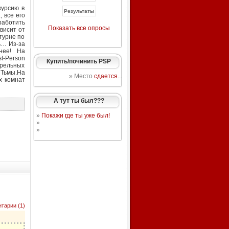
курсию в
 все его
работить
Показать все опросы
ависит от
турне по
ь… Из-за
нее! На
st-Person
Купить/починить PSP
трельных
 Тьмы.На
» Место
сдается
...
х комнат
А тут ты был???
»
Покажи где ты уже был!
»
»
тарии (1)