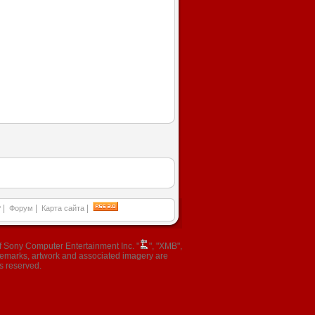
|
|
|
P
Форум
Карта сайта
 Sony Computer Entertainment Inc. "
", "XMB",
ademarks, artwork and associated imagery are
s reserved.