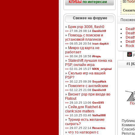
Побл
КЛУБЫ
по интересам
Сказат
Свежее на форуме
Похожее
»
Брик psp 3008, flash0
Death
»»
27.06.26 08:14
Danilich9
Death
»
Помощь с поиском и
Death 
установкой плагинов
Death
»»
09.05.26 20:54
ivan dapkit
Rock 
»
Микро сд карта не
работает
P
»»
30.04.26 18:58
Игорь
»
Stateshift лучшая гонка на
#1 [0
PSP, онлайн игра
»»
02.01.26 15:27
MXN_original
»
Сколько игр на вашей
PSP?
»»
30.12.25 09:39
SvyatNsk
»
Помогите с английским
»»
02.12.25 21:08
Danilich9
»
Виснет psp при входе во
Flatout
»»
29.10.25 13:06
GenS95
По
»
Сейв для Ratchet &
clank:size matters
»»
10.10.25 03:46
Valhall88
»
Турнир есть желание
Публика
сыграть?
Коммен
»»
29.07.25 22:14
Resertos
Спасиб
»
что то натворил с
Репута