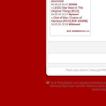
консолей
04.06.26 04:47
DOG83
»
LEGO Star Wars II: The
Original Trilogy [RUS]
29.05.26 12:27
Mydoom
»
God of War: Chains of
Olympus [RUS] [RIP 400MB]
19.05.26 22:26
M1kkzard
все комменты »»
|
Flash игры onLine
Игры для PS
"
" and "PlayStation" are registered trademar
"Memory Stick Duo" and the "Memory Stick Du
trademarks