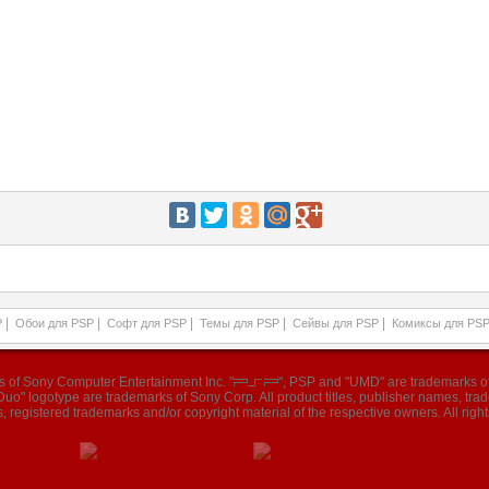
|
|
|
|
|
P
Обои для PSP
Софт для PSP
Темы для PSP
Сейвы для PSP
Комиксы для PS
ks of Sony Computer Entertainment Inc. "
", PSP and "UMD" are trademarks of
o" logotype are trademarks of Sony Corp. All product titles, publisher names, tr
, registered trademarks and/or copyright material of the respective owners. All right