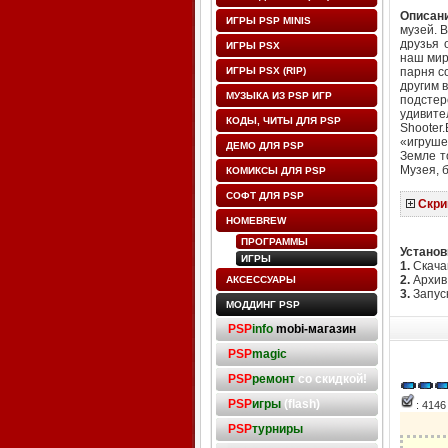
Описани
ИГРЫ PSP MINIS
музей. 
друзья 
ИГРЫ PSX
наш мир.
ИГРЫ PSX (RIP)
парня с
другим 
МУЗЫКА ИЗ PSP ИГР
подсте
удивител
КОДЫ, ЧИТЫ ДЛЯ PSP
Shooter
«игруше
ДЕМО ДЛЯ PSP
Земле т
Музея, 
КОМИКСЫ ДЛЯ PSP
СОФТ ДЛЯ PSP
Скр
HOMEBREW
ПРОГРАММЫ
Установ
ИГРЫ
1.
Скачай
2.
Архив 
АКСЕССУАРЫ
3.
Запуск
МОДДИНГ PSP
PSP
info
mobi-магазин
PSP
magic
PSP
ремонт
со скидкой!
PSP
игры
(flash)
: 414
PSP
турниры