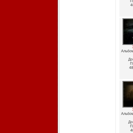
П
4
Альбо
До
П
48
Альбо
До
П
4