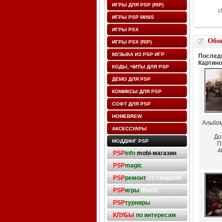
ИГРЫ ДЛЯ PSP (RIP)
И
ИГРЫ PSP MINIS
ИГРЫ PSX
Обо
ИГРЫ PSX (RIP)
МУЗЫКА ИЗ PSP ИГР
Последн
Картино
КОДЫ, ЧИТЫ ДЛЯ PSP
ДЕМО ДЛЯ PSP
КОМИКСЫ ДЛЯ PSP
СОФТ ДЛЯ PSP
HOMEBREW
Альбо
АКСЕССУАРЫ
До
МОДДИНГ PSP
П
4
PSP
info
mobi-магазин
PSP
magic
PSP
ремонт
со скидкой!
PSP
игры
(flash)
PSP
турниры
КЛУБЫ
по интересам