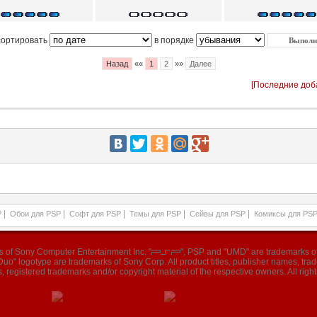
сортировать
в порядке
Назад
««
1
2
»»
Далее
[Последние доб
|
|
|
|
|
P
Обои для PSP
Софт для PSP
Темы для PSP
Сейвы для PSP
Комиксы для PS
ks of Sony Computer Entertainment Inc. "
", PSP and "UMD" are trademarks of
o" logotype are trademarks of Sony Corp. All product titles, publisher names, tr
, registered trademarks and/or copyright material of the respective owners. All right