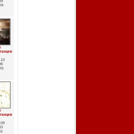
89
Kb
в
танцев
.10
96
Kb
в
танцев
.09
83
Kb