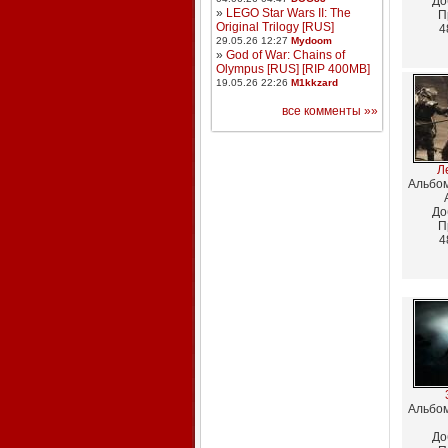
До
»
LEGO Star Wars II: The
П
Original Trilogy [RUS]
4
29.05.26 12:27
Mydoom
»
God of War: Chains of
Olympus [RUS] [RIP 400MB]
19.05.26 22:26
M1kkzard
все комменты »»
Ле
Альбо
До
П
4
Альбо
До