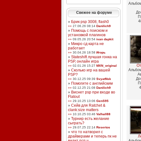
Альбо
До
Свежее на форуме
П
4
»
Брик psp 3008, flash0
»»
27.06.26 08:14
Danilich9
»
Помощь с поиском и
установкой плагинов
»»
09.05.26 20:54
ivan dapkit
»
Микро сд карта не
работает
»»
30.04.26 18:58
Игорь
»
Stateshift лучшая гонка на
PSP, онлайн игра
От
»»
02.01.26 15:27
MXN_original
Альбо
»
Сколько игр на вашей
А
PSP?
До
»»
30.12.25 09:39
SvyatNsk
П
»
Помогите с английским
4
»»
02.12.25 21:08
Danilich9
»
Виснет psp при входе во
Flatout
»»
29.10.25 13:06
GenS95
»
Сейв для Ratchet &
clank:size matters
»»
10.10.25 03:46
Valhall88
»
Турнир есть желание
сыграть?
»»
29.07.25 22:14
Resertos
»
что то натворил с
драйверами и теперь пк не
Л
видит псп ч ...
Альбо