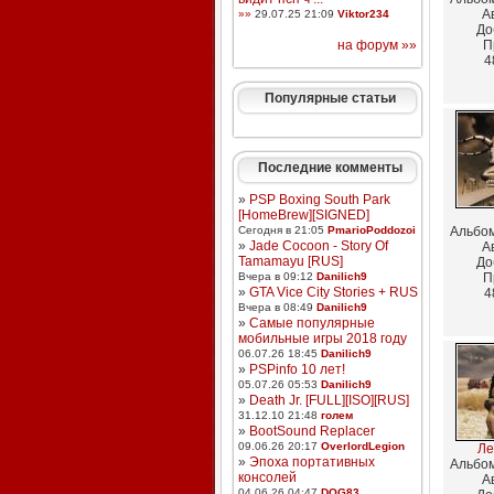
А
»»
29.07.25 21:09
Viktor234
До
на форум »»
П
4
Популярные статьи
Последние комменты
»
PSP Boxing South Park
[HomeBrew][SIGNED]
Сегодня в 21:05
PmarioPoddozoi
Альбо
»
Jade Cocoon - Story Of
А
Tamamayu [RUS]
До
Вчера в 09:12
Danilich9
П
»
GTA Vice City Stories + RUS
4
Вчера в 08:49
Danilich9
»
Самые популярные
мобильные игры 2018 году
06.07.26 18:45
Danilich9
»
PSPinfo 10 лет!
05.07.26 05:53
Danilich9
»
Death Jr. [FULL][ISO][RUS]
31.12.10 21:48
голем
»
BootSound Replacer
09.06.26 20:17
OverlordLegion
Ле
»
Эпоха портативных
Альбо
консолей
А
04.06.26 04:47
DOG83