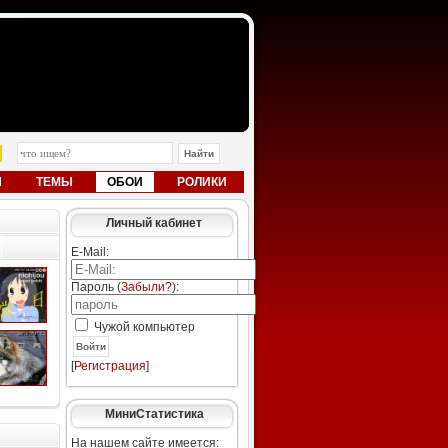
Ы
ТЕМЫ
ОБОИ
РОЛИКИ
Личный кабинет
E-Mail:
Пароль (
Забыли?
):
Чужой компьютер
Войти
[
Регистрация
]
МиниСтатистика
На нашем сайте имеется: