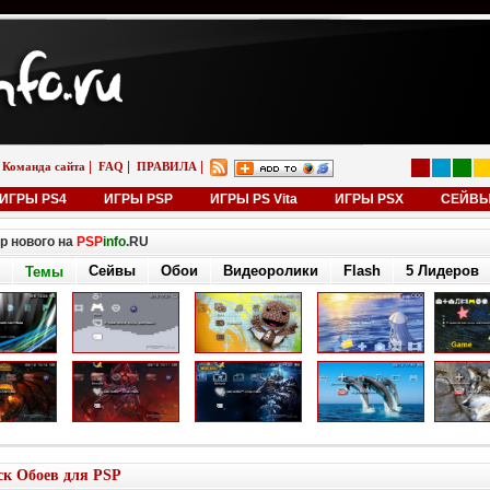
|
|
|
Команда сайта
FAQ
ПРАВИЛА
ИГРЫ PS4
ИГРЫ PSP
ИГРЫ PS Vita
ИГРЫ PSX
СЕЙВ
р нового на
PSP
info
.RU
Сейвы
Обои
Видеоролики
Flash
5 Лидеров
Темы
к Обоев для PSP