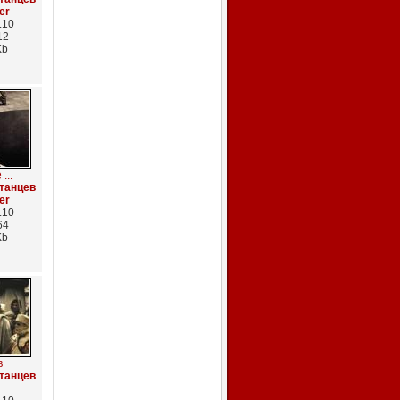
er
.10
12
Kb
...
танцев
er
.10
64
Kb
в
танцев