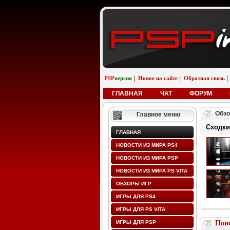
|
|
|
PSP
версия
Новое на сайте
Обратная связь
ГЛАВНАЯ
ЧАТ
ФОРУМ
Обзо
Главное меню
Сходки
ГЛАВНАЯ
НОВОСТИ ИЗ МИРА PS4
НОВОСТИ ИЗ МИРА PSP
НОВОСТИ ИЗ МИРА PS VITA
ОБЗОРЫ ИГР
ИГРЫ ДЛЯ PS4
ИГРЫ ДЛЯ PS VITA
ИГРЫ ДЛЯ PSP
Поис