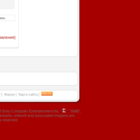
авления]
|
|
|
P
Форум
Карта сайта
 Sony Computer Entertainment Inc. "
", "XMB",
ademarks, artwork and associated imagery are
s reserved.