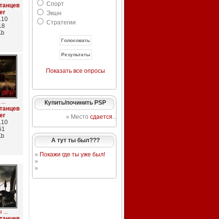
Спорт
танцев
er
Экшн
.10
Стратегии
18
Kb
Показать все опросы
..
Купить/починить PSP
танцев
er
» Место
сдается
...
.10
61
Kb
А тут ты был???
»
Покажи где ты уже был!
»
»
...
танцев