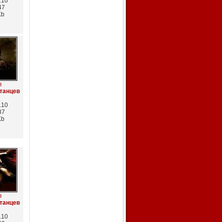
.10
47
Kb
в
танцев
.10
37
Kb
в
танцев
.10