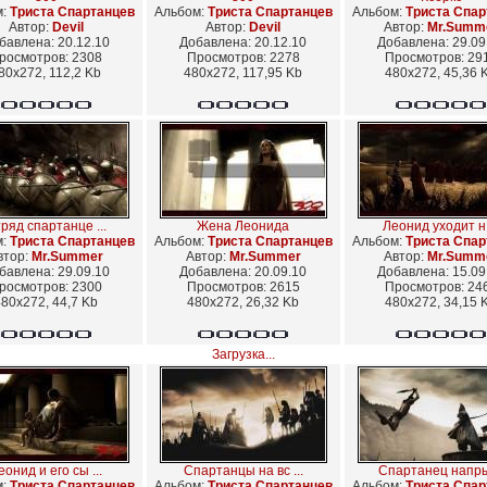
м:
Триста Спартанцев
Альбом:
Триста Спартанцев
Альбом:
Триста Спар
Автор:
Devil
Автор:
Devil
Автор:
Mr.Summ
бавлена: 20.12.10
Добавлена: 20.12.10
Добавлена: 29.09
росмотров: 2308
Просмотров: 2278
Просмотров: 29
80x272, 112,2 Kb
480x272, 117,95 Kb
480x272, 45,36 
ряд спартанце ...
Жена Леонида
Леонид уходит н .
м:
Триста Спартанцев
Альбом:
Триста Спартанцев
Альбом:
Триста Спар
втор:
Mr.Summer
Автор:
Mr.Summer
Автор:
Mr.Summ
бавлена: 29.09.10
Добавлена: 20.09.10
Добавлена: 15.09
росмотров: 2300
Просмотров: 2615
Просмотров: 24
80x272, 44,7 Kb
480x272, 26,32 Kb
480x272, 34,15 
Загрузка...
еонид и его сы ...
Спартанцы на вс ...
Спартанец напры 
м:
Триста Спартанцев
Альбом:
Триста Спартанцев
Альбом:
Триста Спар