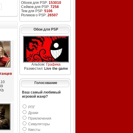
Обоев для PSP:
153010
Сейвов для PSP:
7258
Тем для PSP:
5106
Роликов о PSP:
26507
Обои для PSP
Альбом:
Графика
Разместил:
Live the game
танцев
.10
Голосование
49
 Kb
Ваш самый любимый
игровой жанр?
РПГ
Драки
Приключения
Симуляторы
Квесты