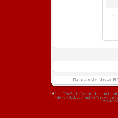
От
|
Flash игры onLine
Игры для PS
"
" and "PlayStation" are registered trademar
"Memory Stick Duo" and the "Memory Stick Du
trademarks