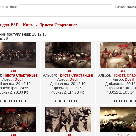
щем обои:
и для PSP
»
Кино
»
Триста Спартанцев
ие поступления:
20.12.10
к
: 56
300
300
300
м:
Триста Спартанцев
Альбом:
Триста Спартанцев
Альбом:
Триста Спар
Автор:
Devil
Автор:
Devil
Автор:
Devil
бавлена: 20.12.10
Добавлена: 20.12.10
Добавлена: 20.12
росмотров: 2456
Просмотров: 2251
Просмотров: 23
80x272, 98,03 Kb
480x272, 114,73 Kb
480x272, 105,24
300
300
Ксеркс