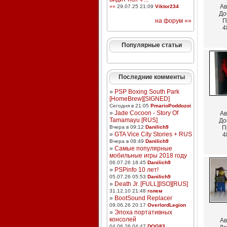
Ав
»»
29.07.25 21:09
Viktor234
До
на форум »»
П
4
Популярные статьи
Последние комменты
»
PSP Boxing South Park
[HomeBrew][SIGNED]
Сегодня в 21:05
PmarioPoddozoi
»
Jade Cocoon - Story Of
Ав
Tamamayu [RUS]
До
Вчера в 09:12
Danilich9
П
»
GTA Vice City Stories + RUS
4
Вчера в 08:49
Danilich9
»
Самые популярные
мобильные игры 2018 году
06.07.26 18:45
Danilich9
»
PSPinfo 10 лет!
05.07.26 05:53
Danilich9
»
Death Jr. [FULL][ISO][RUS]
31.12.10 21:48
голем
»
BootSound Replacer
09.06.26 20:17
OverlordLegion
»
Эпоха портативных
консолей
Ав
04.06.26 04:47
DOG83