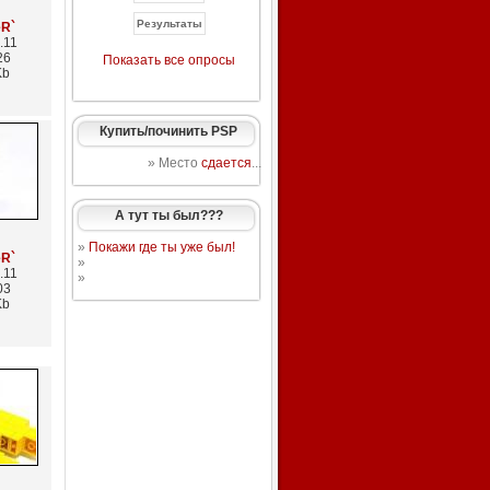
eR`
.11
26
Показать все опросы
Kb
Купить/починить PSP
» Место
сдается
...
А тут ты был???
»
Покажи где ты уже был!
eR`
»
.11
»
03
Kb