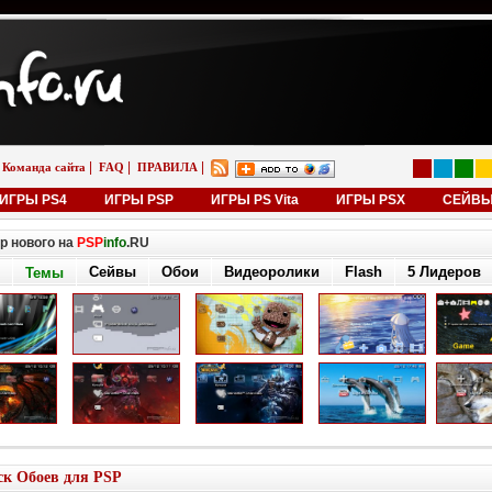
|
|
|
Команда сайта
FAQ
ПРАВИЛА
ИГРЫ PS4
ИГРЫ PSP
ИГРЫ PS Vita
ИГРЫ PSX
СЕЙВ
р нового на
PSP
info
.RU
Сейвы
Обои
Видеоролики
Flash
5 Лидеров
Темы
к Обоев для PSP