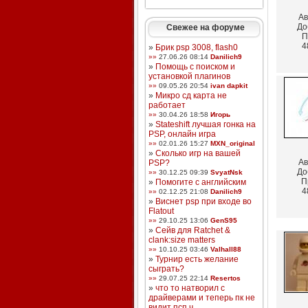
Ав
До
Свежее на форуме
П
4
»
Брик psp 3008, flash0
»»
27.06.26 08:14
Danilich9
»
Помощь с поиском и
установкой плагинов
»»
09.05.26 20:54
ivan dapkit
»
Микро сд карта не
работает
»»
30.04.26 18:58
Игорь
»
Stateshift лучшая гонка на
PSP, онлайн игра
»»
02.01.26 15:27
MXN_original
»
Сколько игр на вашей
Ав
PSP?
До
»»
30.12.25 09:39
SvyatNsk
П
»
Помогите с английским
4
»»
02.12.25 21:08
Danilich9
»
Виснет psp при входе во
Flatout
»»
29.10.25 13:06
GenS95
»
Сейв для Ratchet &
clank:size matters
»»
10.10.25 03:46
Valhall88
»
Турнир есть желание
сыграть?
»»
29.07.25 22:14
Resertos
»
что то натворил с
драйверами и теперь пк не
видит псп ч ...