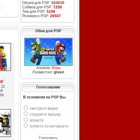
Обоев для PSP:
153010
Сейвов для PSP:
7258
Тем для PSP:
5106
Роликов о PSP:
26507
Обои для PSP
Альбом:
Игры
Разместил:
green
eR`
.11
Голосование
48
Kb
В основном на PSP Вы
смотрите видео
слушаете музыку
играете
гуляете по интернету