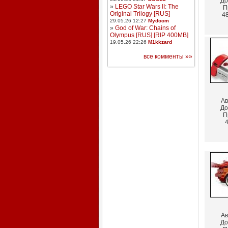
До
»
LEGO Star Wars II: The
П
Original Trilogy [RUS]
48
29.05.26 12:27
Mydoom
»
God of War: Chains of
Olympus [RUS] [RIP 400MB]
19.05.26 22:26
M1kkzard
все комменты »»
Ав
До
П
4
Ав
До