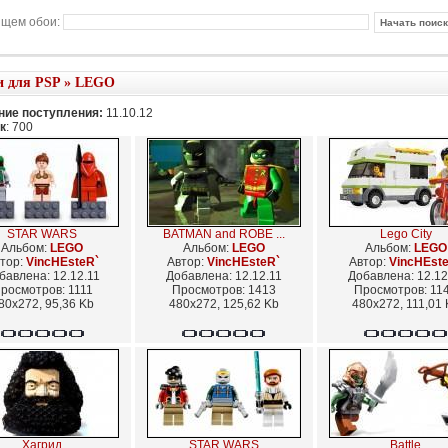
щем обои:
и для PSP
»
LEGO
ие поступления:
11.10.12
к
: 700
STAR WARS
BATMAN and ROBE ...
Lego City
Альбом:
LEGO
Альбом:
LEGO
Альбом:
LEGO
тор:
VincHEsteR`
Автор:
VincHEsteR`
Автор:
VincHEst
бавлена: 12.12.11
Добавлена: 12.12.11
Добавлена: 12.12
росмотров: 1111
Просмотров: 1413
Просмотров: 11
80x272, 95,36 Kb
480x272, 125,62 Kb
480x272, 111,01 
Хагрид
STAR WARS
Battle