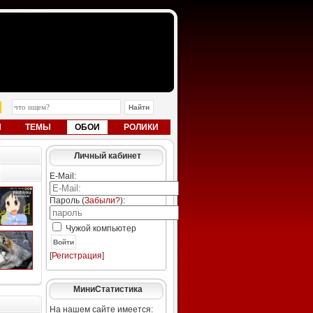
Ы
ТЕМЫ
ОБОИ
РОЛИКИ
Личный кабинет
E-Mail:
Пароль (
Забыли?
):
Чужой компьютер
Войти
[
Регистрация
]
МиниСтатистика
На нашем сайте имеется: