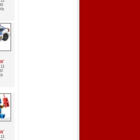
.11
80
 Kb
eR`
.11
32
Kb
eR`
.11