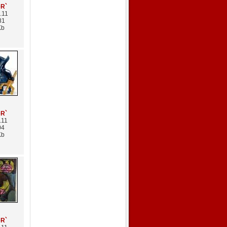
eR`
.11
81
Kb
eR`
.11
04
Kb
eR`