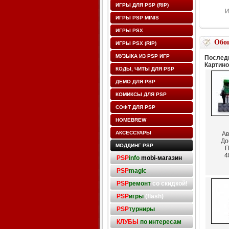
ИГРЫ ДЛЯ PSP (RIP)
И
ИГРЫ PSP MINIS
ИГРЫ PSX
Обо
ИГРЫ PSX (RIP)
МУЗЫКА ИЗ PSP ИГР
Последн
Картино
КОДЫ, ЧИТЫ ДЛЯ PSP
ДЕМО ДЛЯ PSP
КОМИКСЫ ДЛЯ PSP
СОФТ ДЛЯ PSP
HOMEBREW
АКСЕССУАРЫ
Ав
До
МОДДИНГ PSP
П
4
PSP
info
mobi-магазин
PSP
magic
PSP
ремонт
со скидкой!
PSP
игры
(flash)
PSP
турниры
КЛУБЫ
по интересам