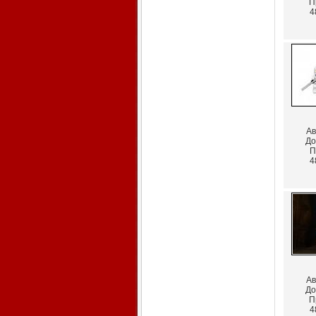
П
4
Ав
До
П
4
Ав
До
П
4