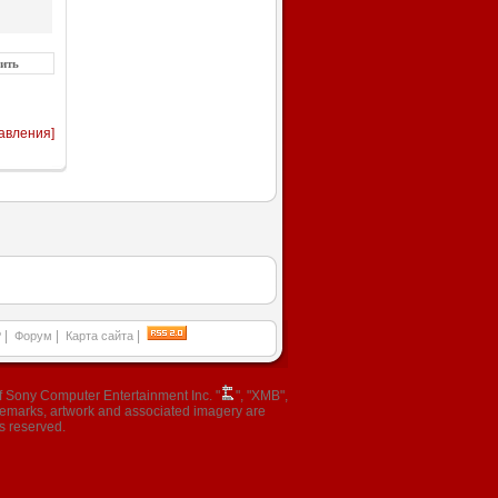
авления]
|
|
|
P
Форум
Карта сайта
 Sony Computer Entertainment Inc. "
", "XMB",
ademarks, artwork and associated imagery are
s reserved.