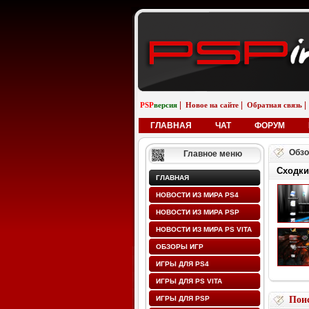
|
|
|
PSP
версия
Новое на сайте
Обратная связь
ГЛАВНАЯ
ЧАТ
ФОРУМ
Обзо
Главное меню
Сходки
ГЛАВНАЯ
НОВОСТИ ИЗ МИРА PS4
НОВОСТИ ИЗ МИРА PSP
НОВОСТИ ИЗ МИРА PS VITA
ОБЗОРЫ ИГР
ИГРЫ ДЛЯ PS4
ИГРЫ ДЛЯ PS VITA
ИГРЫ ДЛЯ PSP
Поис