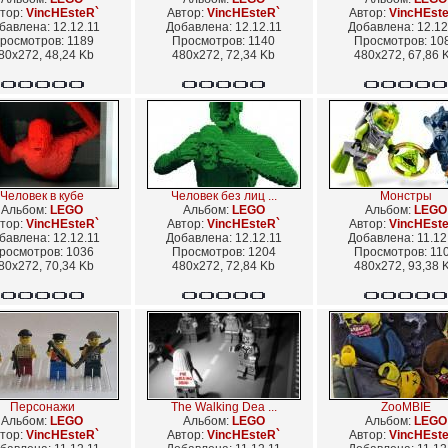
тор:
VincHEsteR`
Автор:
VincHEsteR`
Автор:
VincHEst
бавлена: 12.12.11
Добавлена: 12.12.11
Добавлена: 12.12
росмотров: 1189
Просмотров: 1140
Просмотров: 10
80x272, 48,24 Kb
480x272, 72,34 Kb
480x272, 67,86 
Человек в кубе
Человек без лиц ...
Монстры
Альбом:
LEGO
Альбом:
LEGO
Альбом:
LEGO
тор:
VincHEsteR`
Автор:
VincHEsteR`
Автор:
VincHEst
бавлена: 12.12.11
Добавлена: 12.12.11
Добавлена: 11.12
росмотров: 1036
Просмотров: 1204
Просмотров: 11
80x272, 70,34 Kb
480x272, 72,84 Kb
480x272, 93,38 
Персонажи
The Walking Dea ...
ZooMBIE
Альбом:
LEGO
Альбом:
LEGO
Альбом:
LEGO
тор:
VincHEsteR`
Автор:
VincHEsteR`
Автор:
VincHEst