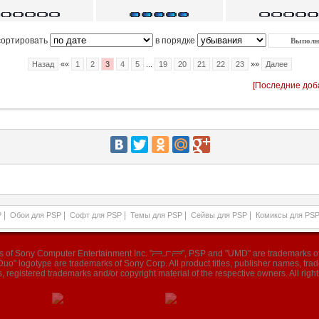
сортировать
в порядке
Назад
««
1
2
3
4
5
...
19
20
21
22
23
»»
Далее
[Последние доб
|
|
|
|
|
P
Обои для PSP
Софт для PSP
Темы для PSP
Сейвы для PSP
Комиксы для PS
ks of Sony Computer Entertainment Inc. "
", PSP and "UMD" are trademarks of
o" logotype are trademarks of Sony Corp. All product titles, publisher names, tr
, registered trademarks and/or copyright material of the respective owners. All right