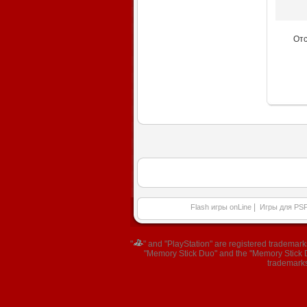
От
|
Flash игры onLine
Игры для PS
"
" and "PlayStation" are registered trademar
"Memory Stick Duo" and the "Memory Stick Du
trademarks