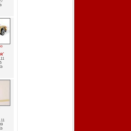
27
b
но
eR`
.11
5
Kb
о
.11
89
Kb