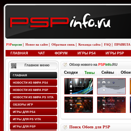
|
|
|
|
|
PSP
версия
Новое на сайте
Обратная связь
Команда сайта
FAQ
ПРАВИЛА
ГЛАВНАЯ
ЧАТ
ФОРУМ
ИГРЫ PS4
ИГРЫ PSP
Обзор нового на
PSP
info
.RU
Главное меню
Сходки
Сейвы
Обои
Темы
ГЛАВНАЯ
НОВОСТИ ИЗ МИРА PS4
НОВОСТИ ИЗ МИРА PSP
НОВОСТИ ИЗ МИРА PS VITA
ОБЗОРЫ ИГР
ИГРЫ ДЛЯ PS4
ИГРЫ ДЛЯ PS VITA
ИГРЫ ДЛЯ PSP
Поиск Обоев для PSP