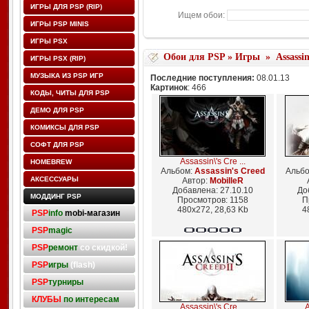
ИГРЫ ДЛЯ PSP (RIP)
Ищем обои:
ИГРЫ PSP MINIS
ИГРЫ PSX
Обои для PSP
»
Игры
»
Assassi
ИГРЫ PSX (RIP)
МУЗЫКА ИЗ PSP ИГР
Последние поступления:
08.01.13
Картинок
: 466
КОДЫ, ЧИТЫ ДЛЯ PSP
ДЕМО ДЛЯ PSP
КОМИКСЫ ДЛЯ PSP
СОФТ ДЛЯ PSP
Assassin\'s Cre ...
HOMEBREW
Альбом:
Assassin's Creed
Альб
АКСЕССУАРЫ
Автор:
MobilleR
Добавлена: 27.10.10
До
МОДДИНГ PSP
Просмотров: 1158
П
480x272, 28,63 Kb
4
PSP
info
mobi-магазин
PSP
magic
PSP
ремонт
со скидкой!
PSP
игры
(flash)
PSP
турниры
КЛУБЫ
по интересам
Assassin\'s Cre ...
A