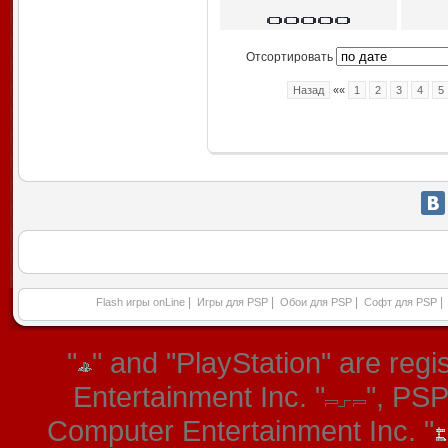
Отсортировать
Назад
««
1
2
3
4
5
|
|
|
|
Flash игры onLine
Игры для PSP
Обои для PSP
Софт для PSP
"
" and "PlayStation" are re
Entertainment Inc. "
", PS
Computer Entertainment Inc. "