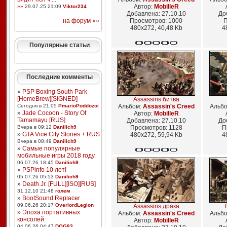
Автор:
MobilleR
»»
29.07.25 21:09
Viktor234
Добавлена: 27.10.10
До
на форум »»
Просмотров: 1000
П
480x272, 40,48 Kb
4
Популярные статьи
Последние комменты
»
PSP Boxing South Park
[HomeBrew][SIGNED]
Assassins битва
Сегодня в 21:05
PmarioPoddozoi
Альбом:
Assassin's Creed
Альб
»
Jade Cocoon - Story Of
Автор:
MobilleR
Tamamayu [RUS]
Добавлена: 27.10.10
До
Вчера в 09:12
Danilich9
Просмотров: 1128
П
»
GTA Vice City Stories + RUS
480x272, 59,94 Kb
4
Вчера в 08:49
Danilich9
»
Самые популярные
мобильные игры 2018 году
06.07.26 18:45
Danilich9
»
PSPinfo 10 лет!
05.07.26 05:53
Danilich9
»
Death Jr. [FULL][ISO][RUS]
31.12.10 21:48
голем
»
BootSound Replacer
09.06.26 20:17
OverlordLegion
Assassins драка
»
Эпоха портативных
Альбом:
Assassin's Creed
Альб
консолей
Автор:
MobilleR
04.06.26 04:47
DOG83