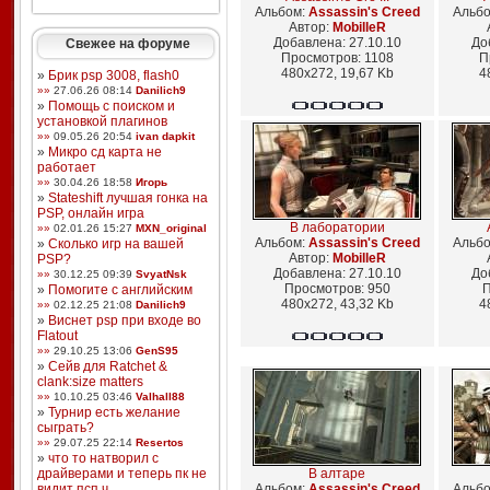
Альбом:
Assassin's Creed
Альб
Автор:
MobilleR
Добавлена: 27.10.10
До
Свежее на форуме
Просмотров: 1108
П
480x272, 19,67 Kb
4
»
Брик psp 3008, flash0
»»
27.06.26 08:14
Danilich9
»
Помощь с поиском и
установкой плагинов
»»
09.05.26 20:54
ivan dapkit
»
Микро сд карта не
работает
»»
30.04.26 18:58
Игорь
»
Stateshift лучшая гонка на
PSP, онлайн игра
В лаборатории
»»
02.01.26 15:27
MXN_original
Альбом:
Assassin's Creed
Альб
»
Сколько игр на вашей
Автор:
MobilleR
PSP?
Добавлена: 27.10.10
До
»»
30.12.25 09:39
SvyatNsk
Просмотров: 950
П
»
Помогите с английским
480x272, 43,32 Kb
4
»»
02.12.25 21:08
Danilich9
»
Виснет psp при входе во
Flatout
»»
29.10.25 13:06
GenS95
»
Сейв для Ratchet &
clank:size matters
»»
10.10.25 03:46
Valhall88
»
Турнир есть желание
сыграть?
»»
29.07.25 22:14
Resertos
»
что то натворил с
драйверами и теперь пк не
В алтаре
видит псп ч ...
Альбом:
Assassin's Creed
Альб