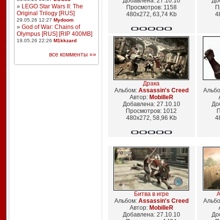
Добавлена: 27.10.10
До
»
LEGO Star Wars II: The
Просмотров: 1158
П
Original Trilogy [RUS]
480x272, 63,74 Kb
4
29.05.26 12:27
Mydoom
»
God of War: Chains of
Olympus [RUS] [RIP 400MB]
19.05.26 22:26
M1kkzard
все комменты »»
Драка
Альбом:
Assassin's Creed
Альб
Автор:
MobilleR
Добавлена: 27.10.10
До
Просмотров: 1012
П
480x272, 58,96 Kb
4
Битва в игре
A
Альбом:
Assassin's Creed
Альб
Автор:
MobilleR
Добавлена: 27.10.10
До