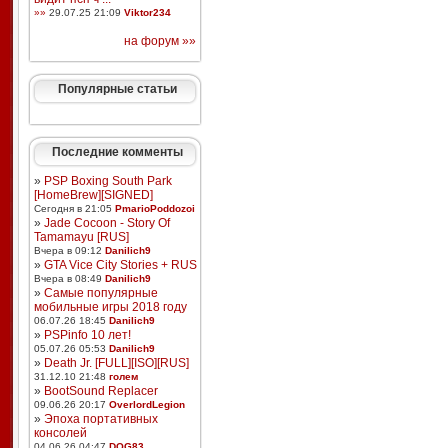
»»
29.07.25 21:09
Viktor234
на форум »»
Популярные статьи
Последние комменты
»
PSP Boxing South Park
[HomeBrew][SIGNED]
Сегодня в 21:05
PmarioPoddozoi
»
Jade Cocoon - Story Of
Tamamayu [RUS]
Вчера в 09:12
Danilich9
»
GTA Vice City Stories + RUS
Вчера в 08:49
Danilich9
»
Самые популярные
мобильные игры 2018 году
06.07.26 18:45
Danilich9
»
PSPinfo 10 лет!
05.07.26 05:53
Danilich9
»
Death Jr. [FULL][ISO][RUS]
31.12.10 21:48
голем
»
BootSound Replacer
09.06.26 20:17
OverlordLegion
»
Эпоха портативных
консолей
04.06.26 04:47
DOG83