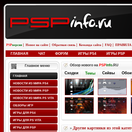
|
|
|
|
|
PSP
версия
Новое на сайте
Обратная связь
Команда сайта
FAQ
ПРАВИЛА
ГЛАВНАЯ
ЧАТ
ФОРУМ
ИГРЫ PS4
ИГРЫ PSP
Обзор нового на
PSP
info
.RU
Главное меню
Сходки
Сейвы
Обои
Темы
ГЛАВНАЯ
НОВОСТИ ИЗ МИРА PS4
НОВОСТИ ИЗ МИРА PSP
НОВОСТИ ИЗ МИРА PS VITA
ОБЗОРЫ ИГР
ИГРЫ ДЛЯ PS4
ИГРЫ ДЛЯ PS VITA
ИГРЫ ДЛЯ PSP
Другие картинки из этой кате
»