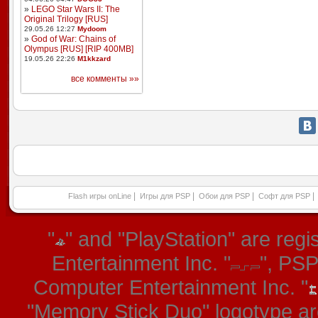
»
LEGO Star Wars II: The
Original Trilogy [RUS]
29.05.26 12:27
Mydoom
»
God of War: Chains of
Olympus [RUS] [RIP 400MB]
19.05.26 22:26
M1kkzard
все комменты »»
|
|
|
|
Flash игры onLine
Игры для PSP
Обои для PSP
Софт для PSP
"
" and "PlayStation" are re
Entertainment Inc. "
", PS
Computer Entertainment Inc. "
"Memory Stick Duo" logotype ar