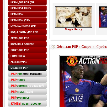
ИГРЫ ДЛЯ PSP (RIP)
ИГРЫ PSP MINIS
ИГРЫ PSX
ИГРЫ PSX (RIP)
МУЗЫКА ИЗ PSP ИГР
Magia Henry
КОДЫ, ЧИТЫ ДЛЯ PSP
ДЕМО ДЛЯ PSP
КОМИКСЫ ДЛЯ PSP
Обои для PSP
»
Спорт
»
Футбо
СОФТ ДЛЯ PSP
HOMEBREW
АКСЕССУАРЫ
МОДДИНГ PSP
PSP
info
mobi-магазин
PSP
magic
PSP
ремонт
со скидкой!
PSP
игры
(flash)
PSP
турниры
КЛУБЫ
по интересам