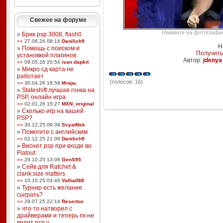
Свежее на форуме
Нажмите на фотографию,
»
Брик psp 3008, flash0
»»
27.06.26 08:14
Danilich9
Н
»
Помощь с поиском и
Получить
установкой плагинов
Автор:
jdenya
»»
09.05.26 20:54
ivan dapkit
»
Микро сд карта не
работает
(голосов: 16)
»»
30.04.26 18:58
Игорь
»
Stateshift лучшая гонка на
PSP, онлайн игра
»»
02.01.26 15:27
MXN_original
»
Сколько игр на вашей
PSP?
»»
30.12.25 09:39
SvyatNsk
»
Помогите с английским
»»
02.12.25 21:08
Danilich9
»
Виснет psp при входе во
Flatout
»»
29.10.25 13:06
GenS95
»
Сейв для Ratchet &
clank:size matters
»»
10.10.25 03:46
Valhall88
»
Турнир есть желание
сыграть?
»»
29.07.25 22:14
Resertos
»
что то натворил с
драйверами и теперь пк не
видит псп ч ...