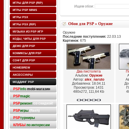
ИГРЫ ДЛЯ PSP (RIP)
Ищем обои:
ИГРЫ PSP MINIS
ИГРЫ PSX
Обои для PSP
»
Оружие
ИГРЫ PSX (RIP)
МУЗЫКА ИЗ PSP ИГР
Оружие
Последние поступления:
22.03.13
КОДЫ, ЧИТЫ ДЛЯ PSP
Картинок
: 675
ДЕМО ДЛЯ PSP
КОМИКСЫ ДЛЯ PSP
СОФТ ДЛЯ PSP
HOMEBREW
Два пистолета
Пи
АКСЕССУАРЫ
Альбом:
Оружие
Автор:
alex_naruto
А
МОДДИНГ PSP
Добавлена: 18.04.11
До
Просмотров: 1431
П
PSP
info
mobi-магазин
480x272, 111,64 Kb
4
PSP
magic
PSP
ремонт
со скидкой!
PSP
игры
(flash)
PSP
турниры
КЛУБЫ
по интересам