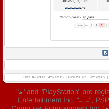
480x272, 83,35 Kb
4
Отсортировать
Назад
««
1
2
3
4
|
|
|
|
Flash игры onLine
Игры для PSP
Обои для PSP
Софт для PSP
"
" and "PlayStation" are re
Entertainment Inc. "
", PS
Computer Entertainment Inc. "