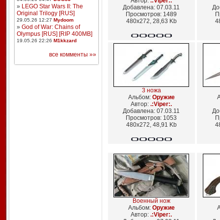
Автор:
.:Viper:.
»
LEGO Star Wars II: The
Добавлена: 07.03.11
До
Original Trilogy [RUS]
Просмотров: 1489
П
29.05.26 12:27
Mydoom
480x272, 28,63 Kb
4
»
God of War: Chains of
Olympus [RUS] [RIP 400MB]
19.05.26 22:26
M1kkzard
все комменты »»
3 ножа
Альбом:
Оружие
Автор:
.:Viper:.
Добавлена: 07.03.11
До
Просмотров: 1053
П
480x272, 48,91 Kb
4
Военный нож
Альбом:
Оружие
Автор:
.:Viper:.