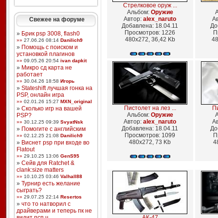
Стрелковое оруж ...
Альбом:
Оружие
Автор:
alex_naruto
А
Свежее на форуме
Добавлена: 18.04.11
До
Просмотров: 1226
П
»
Брик psp 3008, flash0
480x272, 36,42 Kb
48
»»
27.06.26 08:14
Danilich9
»
Помощь с поиском и
установкой плагинов
»»
09.05.26 20:54
ivan dapkit
»
Микро сд карта не
работает
»»
30.04.26 18:58
Игорь
»
Stateshift лучшая гонка на
PSP, онлайн игра
»»
02.01.26 15:27
MXN_original
Пистолет на лез ...
Пи
»
Сколько игр на вашей
Альбом:
Оружие
PSP?
Автор:
alex_naruto
А
»»
30.12.25 09:39
SvyatNsk
Добавлена: 18.04.11
До
»
Помогите с английским
Просмотров: 1099
П
»»
02.12.25 21:08
Danilich9
480x272, 73 Kb
4
»
Виснет psp при входе во
Flatout
»»
29.10.25 13:06
GenS95
»
Сейв для Ratchet &
clank:size matters
»»
10.10.25 03:46
Valhall88
»
Турнир есть желание
сыграть?
»»
29.07.25 22:14
Resertos
»
что то натворил с
драйверами и теперь пк не
видит псп ч ...
АК-47