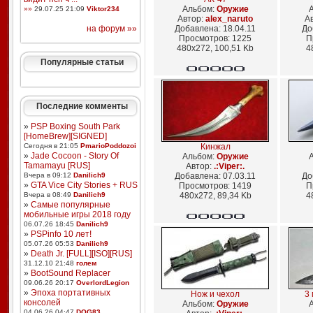
Альбом:
Оружие
»»
29.07.25 21:09
Viktor234
Автор:
alex_naruto
А
на форум »»
Добавлена: 18.04.11
До
Просмотров: 1225
П
480x272, 100,51 Kb
4
Популярные статьи
Последние комменты
»
PSP Boxing South Park
[HomeBrew][SIGNED]
Сегодня в 21:05
PmarioPoddozoi
Кинжал
»
Jade Cocoon - Story Of
Альбом:
Оружие
Tamamayu [RUS]
Автор:
.:Viper:.
Вчера в 09:12
Danilich9
Добавлена: 07.03.11
До
»
GTA Vice City Stories + RUS
Просмотров: 1419
П
Вчера в 08:49
Danilich9
480x272, 89,34 Kb
4
»
Самые популярные
мобильные игры 2018 году
06.07.26 18:45
Danilich9
»
PSPinfo 10 лет!
05.07.26 05:53
Danilich9
»
Death Jr. [FULL][ISO][RUS]
31.12.10 21:48
голем
»
BootSound Replacer
09.06.26 20:17
OverlordLegion
»
Эпоха портативных
Нож и чехол
3 
консолей
Альбом:
Оружие
04.06.26 04:47
DOG83