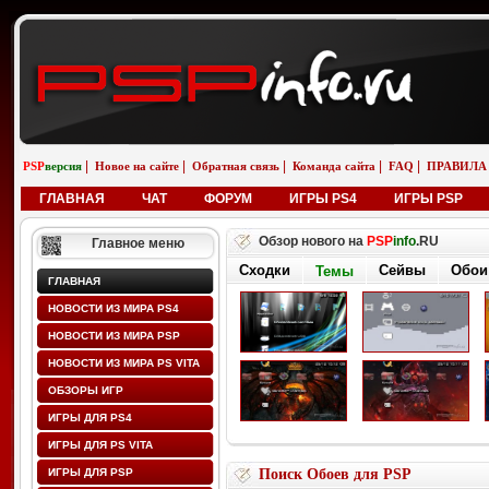
|
|
|
|
|
PSP
версия
Новое на сайте
Обратная связь
Команда сайта
FAQ
ПРАВИЛА
ГЛАВНАЯ
ЧАТ
ФОРУМ
ИГРЫ PS4
ИГРЫ PSP
Обзор нового на
PSP
info
.RU
Главное меню
Сходки
Сейвы
Обои
Темы
ГЛАВНАЯ
НОВОСТИ ИЗ МИРА PS4
НОВОСТИ ИЗ МИРА PSP
НОВОСТИ ИЗ МИРА PS VITA
ОБЗОРЫ ИГР
ИГРЫ ДЛЯ PS4
ИГРЫ ДЛЯ PS VITA
ИГРЫ ДЛЯ PSP
Поиск Обоев для PSP