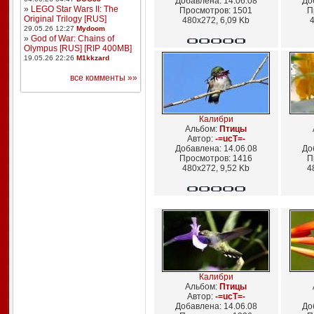
Добавлена: 14.06.08
До
»
LEGO Star Wars II: The
Просмотров: 1501
П
Original Trilogy [RUS]
480x272, 6,09 Kb
4
29.05.26 12:27
Mydoom
»
God of War: Chains of
Olympus [RUS] [RIP 400MB]
19.05.26 22:26
M1kkzard
все комменты »»
Калибри
Альбом:
Птицы
Автор:
-=ucT=-
Добавлена: 14.06.08
До
Просмотров: 1416
П
480x272, 9,52 Kb
4
Калибри
Альбом:
Птицы
Автор:
-=ucT=-
Добавлена: 14.06.08
До