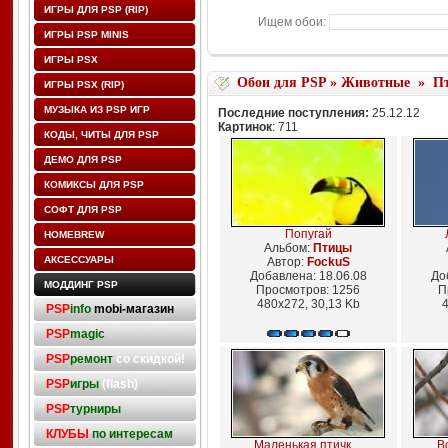
ИГРЫ ДЛЯ PSP (RIP)
Ищем обои:
ИГРЫ PSP MINIS
ИГРЫ PSX
Обои для PSP
»
Животные
»
П
ИГРЫ PSX (RIP)
МУЗЫКА ИЗ PSP ИГР
Последние поступления:
25.12.12
Картинок
: 711
КОДЫ, ЧИТЫ ДЛЯ PSP
ДЕМО ДЛЯ PSP
КОМИКСЫ ДЛЯ PSP
СОФТ ДЛЯ PSP
Попугай
HOMEBREW
Альбом:
Птицы
АКСЕССУАРЫ
Автор:
FockuS
Добавлена: 18.06.08
До
МОДДИНГ PSP
Просмотров: 1256
П
480x272, 30,13 Kb
4
PSP
info
mobi-магазин
PSP
magic
PSP
ремонт
со скидкой!
PSP
игры
(flash)
PSP
турниры
КЛУБЫ
по интересам
Маленькая птичк ...
Во