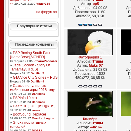
Автор:
opS
»»
29.07.25 21:09
Viktor234
Добавлена: 04.09.08
До
на форум »»
Просмотров: 1180
П
480x272, 58,8 Kb
4
Популярные статьи
Последние комменты
»
PSP Boxing South Park
[HomeBrew][SIGNED]
Фотография 1
Сегодня в 21:05
PmarioPoddozoi
Альбом:
Птицы
»
Jade Cocoon - Story Of
Автор:
Maks 07
Tamamayu [RUS]
Добавлена: 21.08.08
До
Вчера в 09:12
Danilich9
Просмотров: 1532
П
»
GTA Vice City Stories + RUS
480x272, 38,85 Kb
4
Вчера в 08:49
Danilich9
»
Самые популярные
мобильные игры 2018 году
06.07.26 18:45
Danilich9
»
PSPinfo 10 лет!
05.07.26 05:53
Danilich9
»
Death Jr. [FULL][ISO][RUS]
31.12.10 21:48
голем
»
BootSound Replacer
09.06.26 20:17
OverlordLegion
Калибри
»
Эпоха портативных
Альбом:
Птицы
консолей
Автор:
-=ucT=-
04.06.26 04:47
DOG83