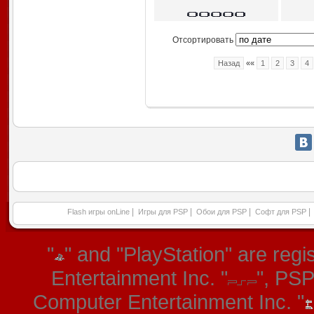
Отсортировать
Назад
««
1
2
3
4
|
|
|
|
Flash игры onLine
Игры для PSP
Обои для PSP
Софт для PSP
"
" and "PlayStation" are re
Entertainment Inc. "
", PS
Computer Entertainment Inc. "