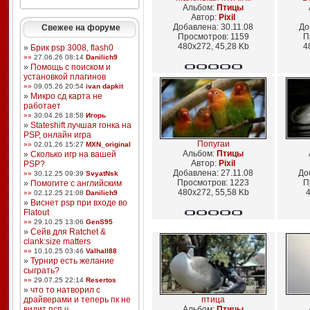
Альбом:
Птицы
Автор:
Pixil
Добавлена: 30.11.08
До
Свежее на форуме
Просмотров: 1159
П
480x272, 45,28 Kb
4
»
Брик psp 3008, flash0
»»
27.06.26 08:14
Danilich9
»
Помощь с поиском и
установкой плагинов
»»
09.05.26 20:54
ivan dapkit
»
Микро сд карта не
работает
»»
30.04.26 18:58
Игорь
»
Stateshift лучшая гонка на
PSP, онлайн игра
Попугаи
»»
02.01.26 15:27
MXN_original
Альбом:
Птицы
»
Сколько игр на вашей
Автор:
Pixil
PSP?
Добавлена: 27.11.08
До
»»
30.12.25 09:39
SvyatNsk
Просмотров: 1223
П
»
Помогите с английским
480x272, 55,58 Kb
4
»»
02.12.25 21:08
Danilich9
»
Виснет psp при входе во
Flatout
»»
29.10.25 13:06
GenS95
»
Сейв для Ratchet &
clank:size matters
»»
10.10.25 03:46
Valhall88
»
Турнир есть желание
сыграть?
»»
29.07.25 22:14
Resertos
»
что то натворил с
драйверами и теперь пк не
птица
видит псп ч ...
Альбом:
Птицы