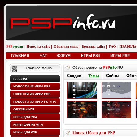
|
|
|
|
|
PSP
версия
Новое на сайте
Обратная связь
Команда сайта
FAQ
ПРАВИЛА
ГЛАВНАЯ
ЧАТ
ФОРУМ
ИГРЫ PS4
ИГРЫ PSP
Обзор нового на
PSP
info
.RU
Главное меню
Сходки
Сейвы
Обои
Темы
ГЛАВНАЯ
НОВОСТИ ИЗ МИРА PS4
НОВОСТИ ИЗ МИРА PSP
НОВОСТИ ИЗ МИРА PS VITA
ОБЗОРЫ ИГР
ИГРЫ ДЛЯ PS4
ИГРЫ ДЛЯ PS VITA
ИГРЫ ДЛЯ PSP
Поиск Обоев для PSP