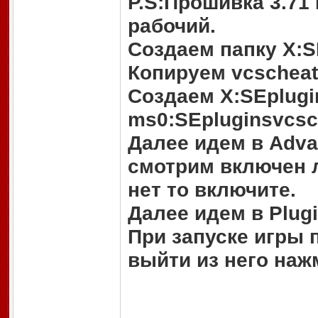
P.S:Прошивка 3.71
рабочий.
Создаем папку X:S
Копируем vcscheatd
Создаем X:SEplugi
ms0:SEpluginsvcsc
Далее идем в Adva
смотрим включен л
нет то включите.
Далее идем в Plug
При запуске игры 
выйти из него нажм