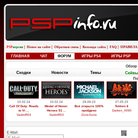
|
|
|
|
|
PSP
версия
Новое на сайте
Обратная связь
Команда сайта
FAQ
ПРАВИЛА
ГЛАВНАЯ
ЧАТ
ФОРУМ
ИГРЫ PS4
ИГРЫ PSP
Обзор 
Сходки
Новости
Темы
Сейв
По
10.02.24
10.02.24
29.09.23
27.05.23
Call Of Duty: Roads
Medal of Honor:
Всё открыто 100%
Tekken 6
to Vi ...
Heroes 51 ...
пройдено
Darken_0090
VadimR03
VadimR03
ZonicSonic
E-Mail: