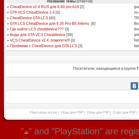
Название Темы
[ответов]
»
CheatDevice v2.4 RUS для 6.60 pro-b10
[
2
]
ga
»
GTA VCS CheatDevice 2.4
[
3
]
ns
»
CheatDevice GTA LCS
[
40
]
TR
»
GTA LCS CheatDevice для 6.35 Pro-B5 Inferno.
[
6
]
Ве
»
Где найти LCS cheatdevice???
[
3
]
do
»
Коды для GTA VCS Cheatdevice
[
38
]
ar
»
VCS CheatDevice v2.4: помогите!!!
[
3
]
Ni
»
Проблема с CheatDevice для GTA LCS
[
3
]
fa
Посетители, находящиеся в группе
Г
|
|
|
|
Flash игры onLine
Игры для PSP
Обои для PSP
Софт для PSP
"
" and "PlayStation" are re