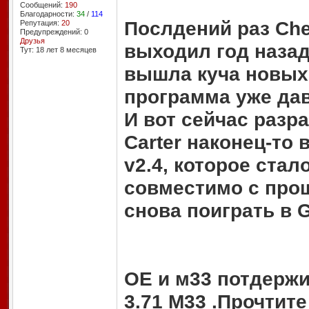
Сообщений:
190
Благодарности:
34
/
114
Послдений раз Chea
Репутация:
20
Предупреждений: 0
Друзья
выходил год назад
Тут: 18 лет 8 месяцев
вышла куча новых 
программа уже дав
И вот сейчас разр
Carter наконец-то
v2.4, которое стал
совместимо с про
снова поиграть в 
ОЕ и м33 потдержи
3.71 M33 .Прочтит