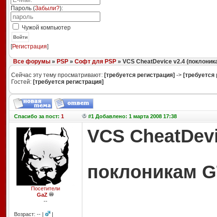
Пароль (
Забыли?
):
Чужой компьютер
Войти
[
Регистрация
]
Все форумы
»
PSP
»
Софт для PSP
» VCS CheatDevice v2.4 (поклоника
Сейчас эту тему просматривают:
[требуется регистрация]
->
[требуется 
Гостей:
[требуется регистрация]
Спасибо
за пост:
1
#1 Добавлено: 1 марта 2008 17:38
VCS CheatDevi
поклоникам GT
Посетители
GaZ
--
Возраст: -- |
|