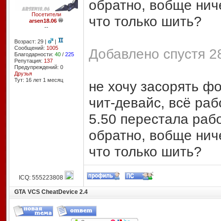
обратно, вобще ниче
Посетители
что только шить?
arsen18.06
--
Возраст: 29 |
|
Сообщений:
1005
Добавлено спустя 28
Благодарности:
40
/
225
Репутация:
137
Предупреждений: 0
Друзья
Тут: 16 лет 1 месяц
не хочу засорять фо
чит-девайс, всё раб
5.50 перестала раб
обратно, вобще ниче
что только шить?
ICQ: 555223808
GTA VCS CheatDevice 2.4