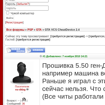
Пароль (
Забыли?
):
Чужой компьютер
Войти
[
Регистрация
]
Все форумы
»
PSP
»
GTA
» GTA VCS CheatDevice 2.4
Сейчас эту тему просматривают:
[требуется регистрация]
->
[требуется 
Гостей:
[требуется регистрация]
#1 Добавлено: 7 ноября 2010 14:21
Прошивка 5.50 ген-
например машина все
Раньше я играл с эт
сейчас нельзя. Что 
Посетители
ns-dkbg
--
(Все читы работали 
Возраст: -- |
|
Сообщений:
36