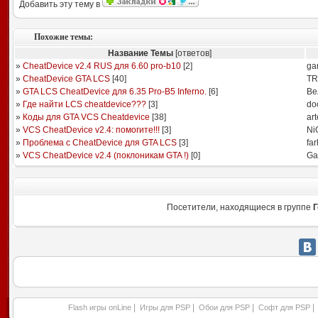
Добавить эту тему в
Похожие темы:
Название Темы
[ответов]
»
CheatDevice v2.4 RUS для 6.60 pro-b10
[
2
]
ga
»
CheatDevice GTA LCS
[
40
]
TR
»
GTA LCS CheatDevice для 6.35 Pro-B5 Inferno.
[
6
]
Ве
»
Где найти LCS cheatdevice???
[
3
]
do
»
Коды для GTA VCS Cheatdevice
[
38
]
ar
»
VCS CheatDevice v2.4: помогите!!!
[
3
]
Ni
»
Проблема с CheatDevice для GTA LCS
[
3
]
fa
»
VCS CheatDevice v2.4 (поклоникам GTA !)
[
0
]
Ga
Посетители, находящиеся в группе
Г
|
|
|
|
Flash игры onLine
Игры для PSP
Обои для PSP
Софт для PSP