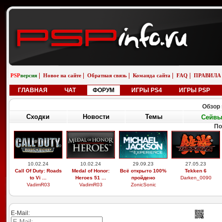
|
|
|
|
|
PSP
версия
Новое на сайте
Обратная связь
Команда сайта
FAQ
ПРАВИЛА
ГЛАВНАЯ
ЧАТ
ФОРУМ
ИГРЫ PS4
ИГРЫ PSP
Обзор 
Сходки
Новости
Темы
Сейв
По
10.02.24
10.02.24
29.09.23
27.05.23
Call Of Duty: Roads
Medal of Honor:
Всё открыто 100%
Tekken 6
to Vi ...
Heroes 51 ...
пройдено
Darken_0090
VadimR03
VadimR03
ZonicSonic
E-Mail: