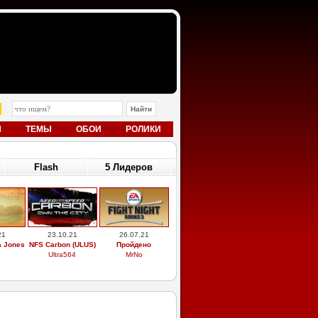
Ы
ТЕМЫ
ОБОИ
РОЛИКИ
Flash
5 Лидеров
21
23.10.21
26.07.21
a Jones
NFS Carbon (ULUS)
Пройдено
Ultra564
MrNo