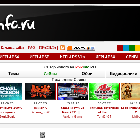
|
|
|
Команда сайта
FAQ
ПРАВИЛА
ИГРЫ PS4
ИГРЫ PSP
ИГРЫ PS Vita
ИГРЫ PSX
СЕЙВ
Обзор нового на
PSP
info
.RU
Темы
Обои
Видеоролики
Сейвы
Последние Сейвы:
29.09.23
27.05.23
23.01.23
08.07.22
16.12.
открыто 100%
Tekken 6
Smackdown vs
bakugan defenders
Lego Indian
пройдено
Darken_0090
Raw 2011 || ...
of the ...
2
ZonicSonic
Asylum Game
Tomi2494
jkjkjjijc