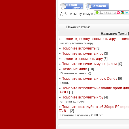
Добавить эту тему в
Похожие темы:
Название Темы
[
»
помогите,не могу вспомнить игру на ком
не могу вспомнить игру
»
Помогите вспомнить
[
3
]
»
Помогите вспомнить игру
[
3
]
»
помогите вспомнить игру
[
3
]
»
Помогите вспомнить мультфильм.
[
0
]
»
Название книги
[
10
]
Помогите вспомнить))
»
Помогите вспомнить игру с Dendy
[
6
]
Гонки.
»
Помогите вспомнить название проги дл
ЗызЫ
[
1
]
»
Помогите вспомнить игру
[
4
]
от точки до точки
»
Помогите пожалуйста с 6.39про Б9 перейт
TA-8 ...
[
2
]
Помогите с прошей у 2008 псп