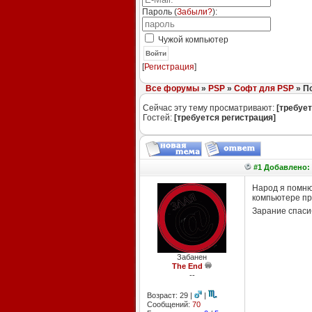
Пароль (
Забыли?
):
Чужой компьютер
Войти
[
Регистрация
]
Все форумы
»
PSP
»
Софт для PSP
» П
Сейчас эту тему просматривают:
[требует
Гостей:
[требуется регистрация]
#1 Добавлено: 
Народ я помню 
компьютере при
Зарание спас
Забанен
The End
--
Возраст: 29 |
|
Сообщений:
70