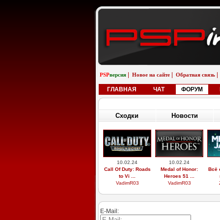
|
|
|
PSP
версия
Новое на сайте
Обратная связь
ГЛАВНАЯ
ЧАТ
ФОРУМ
Сходки
Новости
10.02.24
10.02.24
Call Of Duty: Roads
Medal of Honor:
Всё 
to Vi ...
Heroes 51 ...
VadimR03
VadimR03
E-Mail: