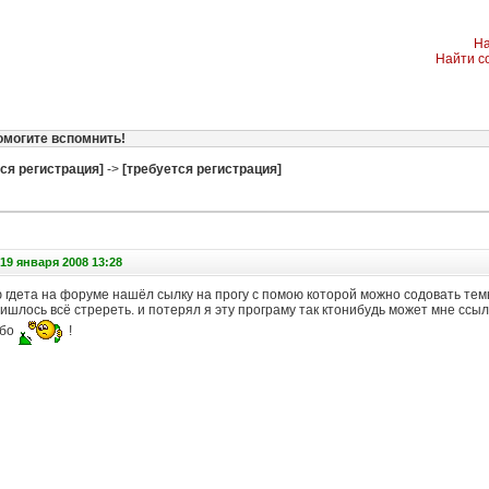
На
Найти с
омогите вспомнить!
ся регистрация]
->
[требуется регистрация]
19 января 2008 13:28
гдета на форуме нашёл сылку на прогу с помою которой можно содовать темы
шлось всё стререть. и потерял я эту програму так ктонибудь может мне ссыл
ибо
!