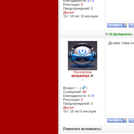
Благодарности:
0
/
5
Репутация:
0
Предупреждений: 0
Друзья
Тут: 18 лет 10 месяцев
#2 Добавлено: 
Да мне тожа оч
Посетители
MONARXIA
--
Возраст: -- |
|
Сообщений:
88
Благодарности:
4
/
6
Репутация:
0
Предупреждений: 0
Друзья
Тут: 18 лет 6 месяцев
Помогите вспомнить!