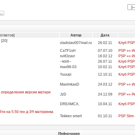
ответов]
Автор
Дата
п
[
20
]
vladislav007mail.ru
26.02.11
Клуб PSP
CaTF1sH
07.07.10
PSP »» И
svitOzavr
16.02.12
PSP »» И
--kirill--
26.07.11
Клуб PSP
max98-03
10.02.11
Клуб PSP
Yuuupi
12.10.11
Клуб PSP
MaximkaxD
24.03.12
PSP »» И
я определения версии матери
JzD
24.12.09
PSP »» Р
DREAMCA,
10.04.11
Клуб PSP
и на 5.50 ген д-3!!! материнка
Tekken smert
01.10.11
PSP Slim 
Информация