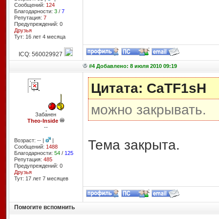
Сообщений:
124
Благодарности:
3
/
7
Репутация:
7
Предупреждений: 0
Друзья
Тут: 16 лет 4 месяцa
ICQ: 560029927
#4 Добавлено: 8 июля 2010 09:19
Цитата: CaTF1sH
можно закрывать.
Забанен
Theo-Inside
--
Тема закрыта.
Возраст: -- |
|
Сообщений:
1488
Благодарности:
54
/
125
Репутация:
485
Предупреждений: 0
Друзья
Тут: 17 лет 7 месяцев
Помогите вспомнить