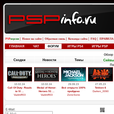
|
|
|
|
|
PSP
версия
Новое на сайте
Обратная связь
Команда сайта
FAQ
ПРАВИЛА
ГЛАВНАЯ
ЧАТ
ФОРУМ
ИГРЫ PS4
ИГРЫ PSP
Обзор 
Сходки
Новости
Темы
Сейв
По
10.02.24
10.02.24
29.09.23
27.05.23
Call Of Duty: Roads
Medal of Honor:
Всё открыто 100%
Tekken 6
to Vi ...
Heroes 51 ...
пройдено
Darken_0090
VadimR03
VadimR03
ZonicSonic
E-Mail: