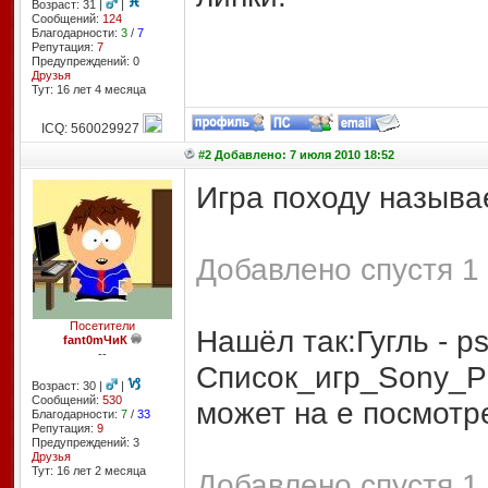
Возраст: 31 |
|
Сообщений:
124
Благодарности:
3
/
7
Репутация:
7
Предупреждений: 0
Друзья
Тут: 16 лет 4 месяцa
ICQ: 560029927
#2 Добавлено: 7 июля 2010 18:52
Игра походу называе
Добавлено спустя 1 
Посетители
Нашёл так:Гугль - p
fant0mЧиК
--
Список_игр_Sony_Pl
Возраст: 30 |
|
Сообщений:
530
может на е посмотр
Благодарности:
7
/
33
Репутация:
9
Предупреждений: 3
Друзья
Тут: 16 лет 2 месяцa
Добавлено спустя 1 