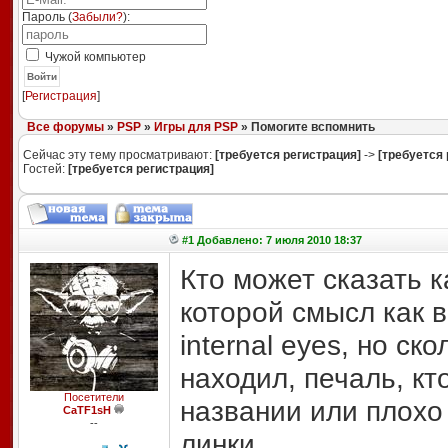
Пароль (
Забыли?
):
Чужой компьютер
Войти
[
Регистрация
]
Все форумы
»
PSP
»
Игры для PSP
» Помогите вспомнить
Сейчас эту тему просматривают:
[требуется регистрация]
->
[требуется 
Гостей:
[требуется регистрация]
#1 Добавлено: 7 июля 2010 18:37
Кто может сказать к
которой смысл как 
internal eyes, но ск
находил, печаль, кт
Посетители
названии или плохо
CaTF1sH
--
линки.