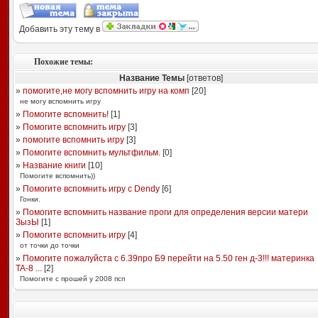
Добавить эту тему в
Похожие темы:
Название Темы
[ответов]
»
помогите,не могу вспомнить игру на комп
[
20
]
не могу вспомнить игру
»
Помогите вспомнить!
[
1
]
»
Помогите вспомнить игру
[
3
]
»
помогите вспомнить игру
[
3
]
»
Помогите вспомнить мультфильм.
[
0
]
»
Название книги
[
10
]
Помогите вспомнить))
»
Помогите вспомнить игру с Dendy
[
6
]
Гонки.
»
Помогите вспомнить название проги для определения версии матери
ЗызЫ
[
1
]
»
Помогите вспомнить игру
[
4
]
от точки до точки
»
Помогите пожалуйста с 6.39про Б9 перейти на 5.50 ген д-3!!! материнка
TA-8 ...
[
2
]
Помогите с прошей у 2008 псп