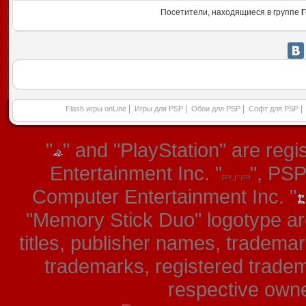
Посетители, находящиеся в группе
Г
|
|
|
|
Flash игры onLine
Игры для PSP
Обои для PSP
Софт для PSP
"
" and "PlayStation" are re
Entertainment Inc. "
", PS
Computer Entertainment Inc. "
"Memory Stick Duo" logotype ar
titles, publisher names, tradema
trademarks, registered tradem
respective owner